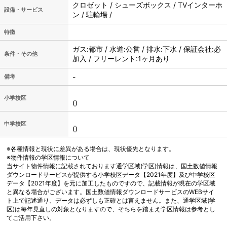
クロゼット / シューズボックス / TVインターホ
設備・サービス
ン / 駐輪場 /
特徴
ガス:都市 / 水道:公営 / 排水:下水 / 保証会社:必
条件・その他
加入 / フリーレント:1ヶ月あり
-
備考
小学校区
()
中学校区
()
※各種情報と現状に差異がある場合は、現状優先となります。
※物件情報の学区情報について
当サイト物件情報に記載されております通学区域(学区)情報は、国土数値情報
ダウンロードサービスが提供する小学校区データ【2021年度】及び中学校区
データ【2021年度】を元に加工したものですので、記載情報が現在の学区域
と異なる場合がございます。国土数値情報ダウンロードサービスのWEBサイ
ト上で記述通り、データは必ずしも正確とは言えません。また、通学区域(学
区)は毎年見直しの対象となりますので、そちらを踏まえ学区情報は参考とし
てご活用下さい。