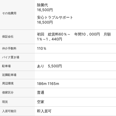
除菌代
16,500円
その他費用
安心トラブルサポート
16,500円
初回 総賃料60％～ 年間10，000円 月額
保証会社
1％～1，440円
110％
仲介手数料
バイク置き場
あり 5,500円
駐車場
近隣駐車場
186m 1165m
周辺環境
普通
借家区分
空家
現況
即入居可
入居可能日