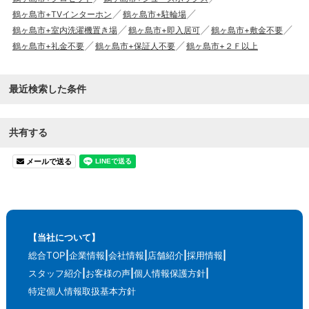
鶴ヶ島市+TVインターホン
鶴ヶ島市+駐輪場
鶴ヶ島市+室内洗濯機置き場
鶴ヶ島市+即入居可
鶴ヶ島市+敷金不要
鶴ヶ島市+礼金不要
鶴ヶ島市+保証人不要
鶴ヶ島市+２Ｆ以上
最近検索した条件
共有する
メールで送る
【当社について】
総合TOP
企業情報
会社情報
店舗紹介
採用情報
スタッフ紹介
お客様の声
個人情報保護方針
特定個人情報取扱基本方針