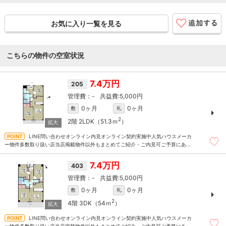
お気に入り一覧を見る
こちらの物件の空室状況
7.4万円
205
-
5,000円
0ヶ月
0ヶ月
敷
礼
2
2階
2LDK（51.3ｍ
）
LINE問い合わせオンライン内見オンライン契約実施中人気ハウスメーカ
ー物件多数取り扱い店当店掲載物件以外もまとめてご紹介・ご内見可ご予算にあっ
たお部屋を多数ご紹介させていただきます
7.4万円
403
-
5,000円
0ヶ月
0ヶ月
敷
礼
2
4階
3DK（54ｍ
）
LINE問い合わせオンライン内見オンライン契約実施中人気ハウスメーカ