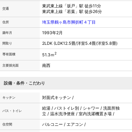
東武東上線「坂戸」駅 徒歩11分
交通
東武東上線「若葉」駅 徒歩26分
埼玉県鶴ヶ島市脚折町４丁目
住所
1993年2月
築年月
2LDK (LDK12.5畳/洋室5.4畳/洋室5.8畳)
間取り
2
51.3ｍ
専有面積
南西
主要採光面
設備・条件・こだわり
対面式キッチン /
キッチン
給湯 / バストイレ別 / シャワー / 洗面所独
バス・トイレ
立 / 温水洗浄便座 / 室内洗濯機置き場 /
バルコニー / エアコン /
住空間