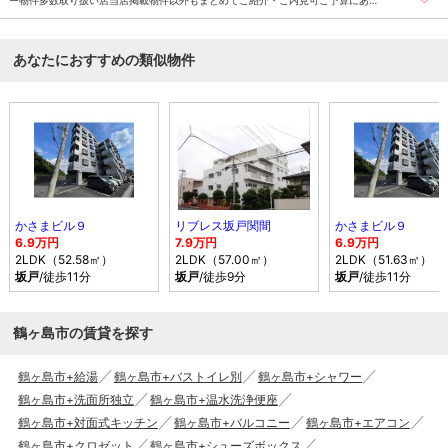
ー物件多数取り扱い店当店掲載物件以外もまとめてご紹介・ご内見可ご予算にあっ
たお部屋を多数ご紹介させていただきます
あなたにおすすめの類似物件
かさまビル９
リブレス坂戸関間
かさまビル９
6.9万円
7.9万円
6.9万円
2LDK（52.58㎡）
2LDK（57.00㎡）
2LDK（51.63㎡）
坂戸
/徒歩11分
坂戸
/徒歩9分
坂戸
/徒歩11分
鶴ヶ島市の賃貸を探す
鶴ヶ島市+給湯
鶴ヶ島市+バストイレ別
鶴ヶ島市+シャワー
鶴ヶ島市+洗面所独立
鶴ヶ島市+温水洗浄便座
鶴ヶ島市+対面式キッチン
鶴ヶ島市+バルコニー
鶴ヶ島市+エアコン
鶴ヶ島市+クロゼット
鶴ヶ島市+シューズボックス