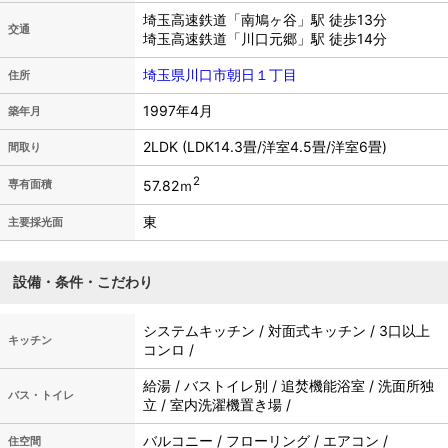
埼玉高速鉄道「南鳩ヶ谷」駅 徒歩13分
交通
埼玉高速鉄道「川口元郷」駅 徒歩14分
埼玉県川口市朝日１丁目
住所
1997年4月
築年月
2LDK (LDK14.3畳/洋室4.5畳/洋室6畳)
間取り
2
57.82ｍ
専有面積
東
主要採光面
設備・条件・こだわり
システムキッチン / 対面式キッチン / 3口以上
キッチン
コンロ /
給湯 / バストイレ別 / 追焚機能浴室 / 洗面所独
バス・トイレ
立 / 室内洗濯機置き場 /
バルコニー / フローリング / エアコン /
住空間