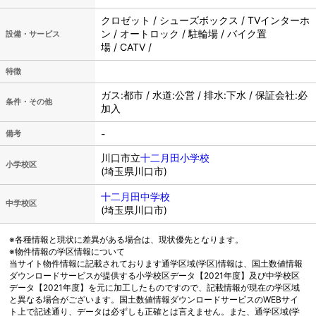
クロゼット / シューズボックス / TVインターホ
ン / オートロック / 駐輪場 / バイク置
設備・サービス
場 / CATV /
特徴
ガス:都市 / 水道:公営 / 排水:下水 / 保証会社:必
条件・その他
加入
-
備考
川口市立
十二月田小学校
小学校区
(埼玉県川口市)
十二月田中学校
中学校区
(埼玉県川口市)
※各種情報と現状に差異がある場合は、現状優先となります。
※物件情報の学区情報について
当サイト物件情報に記載されております通学区域(学区)情報は、国土数値情報
ダウンロードサービスが提供する小学校区データ【2021年度】及び中学校区
データ【2021年度】を元に加工したものですので、記載情報が現在の学区域
と異なる場合がございます。国土数値情報ダウンロードサービスのWEBサイ
ト上で記述通り、データは必ずしも正確とは言えません。また、通学区域(学