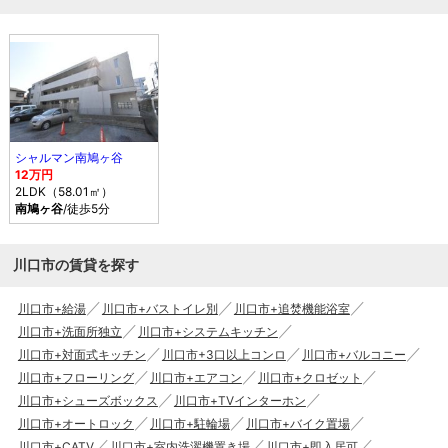
シャルマン南鳩ヶ谷
12万円
2LDK（58.01㎡）
南鳩ヶ谷
/徒歩5分
川口市の賃貸を探す
川口市+給湯
川口市+バストイレ別
川口市+追焚機能浴室
川口市+洗面所独立
川口市+システムキッチン
川口市+対面式キッチン
川口市+3口以上コンロ
川口市+バルコニー
川口市+フローリング
川口市+エアコン
川口市+クロゼット
川口市+シューズボックス
川口市+TVインターホン
川口市+オートロック
川口市+駐輪場
川口市+バイク置場
川口市+CATV
川口市+室内洗濯機置き場
川口市+即入居可