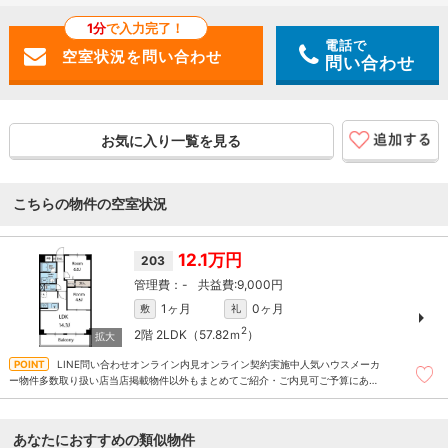
1分
で入力完了！
電話で
問い合わせ
お気に入り一覧を見る
こちらの物件の空室状況
12.1万円
203
-
9,000円
1ヶ月
0ヶ月
敷
礼
2
2階
2LDK（57.82ｍ
）
LINE問い合わせオンライン内見オンライン契約実施中人気ハウスメーカ
ー物件多数取り扱い店当店掲載物件以外もまとめてご紹介・ご内見可ご予算にあっ
たお部屋を多数ご紹介させていただきます
あなたにおすすめの類似物件