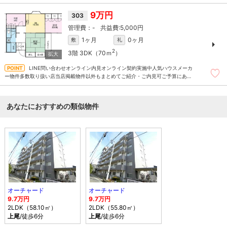
9万円
303
-
5,000円
1ヶ月
0ヶ月
敷
礼
2
3階
3DK（70ｍ
）
LINE問い合わせオンライン内見オンライン契約実施中人気ハウスメーカ
ー物件多数取り扱い店当店掲載物件以外もまとめてご紹介・ご内見可ご予算にあっ
たお部屋を多数ご紹介させていただきます
あなたにおすすめの類似物件
オーチャード
オーチャード
9.7万円
9.7万円
2LDK（58.10㎡）
2LDK（55.80㎡）
上尾
/徒歩6分
上尾
/徒歩6分