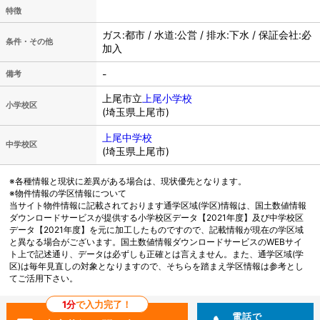
特徴
ガス:都市 / 水道:公営 / 排水:下水 / 保証会社:必
条件・その他
加入
-
備考
上尾市立
上尾小学校
小学校区
(埼玉県上尾市)
上尾中学校
中学校区
(埼玉県上尾市)
※各種情報と現状に差異がある場合は、現状優先となります。
※物件情報の学区情報について
当サイト物件情報に記載されております通学区域(学区)情報は、国土数値情報
ダウンロードサービスが提供する小学校区データ【2021年度】及び中学校区
データ【2021年度】を元に加工したものですので、記載情報が現在の学区域
と異なる場合がございます。国土数値情報ダウンロードサービスのWEBサイ
ト上で記述通り、データは必ずしも正確とは言えません。また、通学区域(学
区)は毎年見直しの対象となりますので、そちらを踏まえ学区情報は参考とし
てご活用下さい。
1分
で入力完了！
電話で