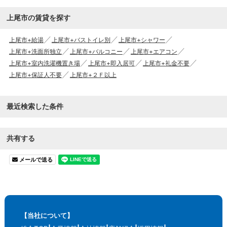
上尾市の賃貸を探す
上尾市+給湯
上尾市+バストイレ別
上尾市+シャワー
上尾市+洗面所独立
上尾市+バルコニー
上尾市+エアコン
上尾市+室内洗濯機置き場
上尾市+即入居可
上尾市+礼金不要
上尾市+保証人不要
上尾市+２Ｆ以上
最近検索した条件
共有する
メールで送る
【当社について】