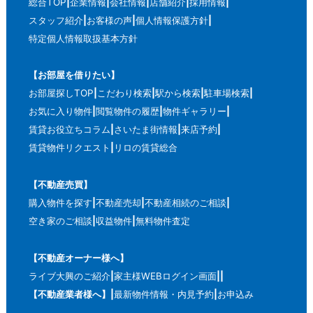
総合TOP
企業情報
会社情報
店舗紹介
採用情報
スタッフ紹介
お客様の声
個人情報保護方針
特定個人情報取扱基本方針
【お部屋を借りたい】
お部屋探しTOP
こだわり検索
駅から検索
駐車場検索
お気に入り物件
閲覧物件の履歴
物件ギャラリー
賃貸お役立ちコラム
さいたま街情報
来店予約
賃貸物件リクエスト
リロの賃貸総合
【不動産売買】
購入物件を探す
不動産売却
不動産相続のご相談
空き家のご相談
収益物件
無料物件査定
【不動産オーナー様へ】
ライブ大興のご紹介
家主様WEBログイン画面
【不動産業者様へ】
最新物件情報・内見予約
お申込み