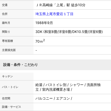
ＪＲ高崎線「上尾」駅 徒歩10分
交通
埼玉県上尾市愛宕１丁目
住所
1988年9月
築年月
3DK (和室8畳/洋室6畳/DK10.5畳/洋室6畳)
間取り
2
70ｍ
専有面積
-
主要採光面
設備・条件・こだわり
キッチン
給湯 / バストイレ別 / シャワー / 洗面所独
バス・トイレ
立 / 室内洗濯機置き場 /
バルコニー / エアコン /
住空間
設備・サービス