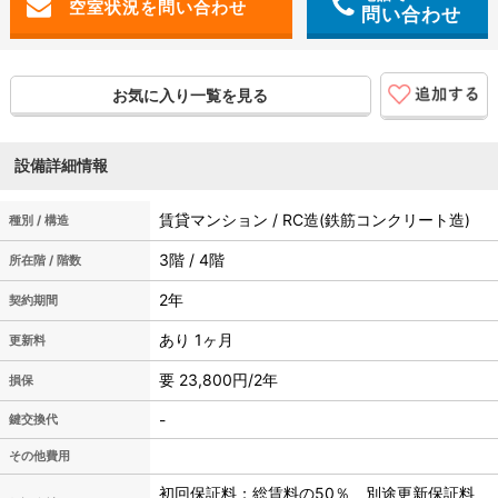
問い合わせ
お気に入り一覧を見る
設備詳細情報
賃貸マンション / RC造(鉄筋コンクリート造)
種別 / 構造
3階 / 4階
所在階 / 階数
2年
契約期間
あり 1ヶ月
更新料
要 23,800円/2年
損保
-
鍵交換代
その他費用
初回保証料：総賃料の50％ 別途更新保証料