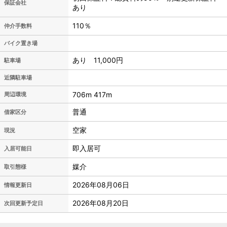
保証会社
あり
110％
仲介手数料
バイク置き場
あり 11,000円
駐車場
近隣駐車場
706m 417m
周辺環境
普通
借家区分
空家
現況
即入居可
入居可能日
媒介
取引態様
2026年08月06日
情報更新日
2026年08月20日
次回更新予定日