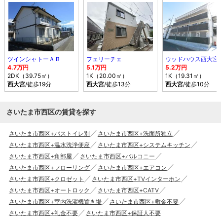
ツインシャトーＡＢ
フェリーチェ
ウッドハウス西大宮
4.7万円
5.1万円
5.2万円
2DK（39.75㎡）
1K（20.00㎡）
1K（19.31㎡）
西大宮
/徒歩19分
西大宮
/徒歩13分
西大宮
/徒歩10分
さいたま市西区の賃貸を探す
さいたま市西区+バストイレ別
さいたま市西区+洗面所独立
さいたま市西区+温水洗浄便座
さいたま市西区+システムキッチン
さいたま市西区+角部屋
さいたま市西区+バルコニー
さいたま市西区+フローリング
さいたま市西区+エアコン
さいたま市西区+クロゼット
さいたま市西区+TVインターホン
さいたま市西区+オートロック
さいたま市西区+CATV
さいたま市西区+室内洗濯機置き場
さいたま市西区+敷金不要
さいたま市西区+礼金不要
さいたま市西区+保証人不要