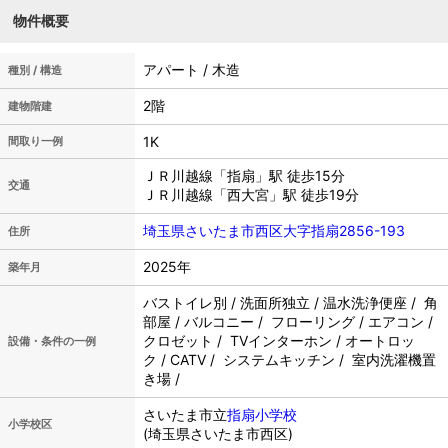
物件概要
アパート / 木造
種別 / 構造
2階
建物階建
1K
間取り一例
ＪＲ川越線「指扇」駅 徒歩15分
交通
ＪＲ川越線「西大宮」駅 徒歩19分
埼玉県さいたま市西区大字指扇2856-193
住所
2025年
築年月
バストイレ別 / 洗面所独立 / 温水洗浄便座 / 角
部屋 / バルコニー / フローリング / エアコン /
クロゼット / TVインターホン / オートロッ
設備・条件の一例
ク / CATV / システムキッチン / 室内洗濯機置
き場 /
さいたま市立
指扇小学校
小学校区
(埼玉県さいたま市西区)