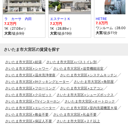
ラ カーサ 内田
エステートＫ
HETRE
7.3万円
7.2万円
7.2万円
ワンルーム（28.00
1K（27.08㎡）
1K（28.89㎡）
大宮
/徒歩11分
大宮
/徒歩9分
大宮
/徒歩19分
さいたま市大宮区の賃貸を探す
さいたま市大宮区+給湯
さいたま市大宮区+バストイレ別
さいたま市大宮区+シャワー
さいたま市大宮区+追焚機能浴室
さいたま市大宮区+温水洗浄便座
さいたま市大宮区+システムキッチン
さいたま市大宮区+IHクッキングヒーター
さいたま市大宮区+角部屋
さいたま市大宮区+フローリング
さいたま市大宮区+エアコン
さいたま市大宮区+クロゼット
さいたま市大宮区+シューズボックス
さいたま市大宮区+TVインターホン
さいたま市大宮区+オートロック
さいたま市大宮区+エレベーター
さいたま市大宮区+室内洗濯機置き場
さいたま市大宮区+敷金不要
さいたま市大宮区+礼金不要
さいたま市大宮区+保証人不要
さいたま市大宮区+２Ｆ以上