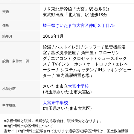
ＪＲ東北新幹線「大宮」駅 徒歩6分
交通
東武野田線「北大宮」駅 徒歩18分
埼玉県さいたま市大宮区仲町３丁目75
住所
2006年1月
築年月
給湯 / バストイレ別 / シャワー / 追焚機能浴
室 / 温水洗浄便座 / 角部屋 / フローリン
グ / エアコン / クロゼット / シューズボック
設備・条件の一例
ス / TVインターホン / オートロック / エレベ
ーター / システムキッチン / IHクッキングヒー
ター / 室内洗濯機置き場 /
さいたま市立
大宮小学校
小学校区
(埼玉県さいたま市大宮区)
大宮東中学校
中学校区
(埼玉県さいたま市大宮区)
※各種情報と現状に差異がある場合は、現状優先となります。
※物件情報の学区情報について
当サイト物件情報に記載されております通学区域(学区)情報は、国土数値情報