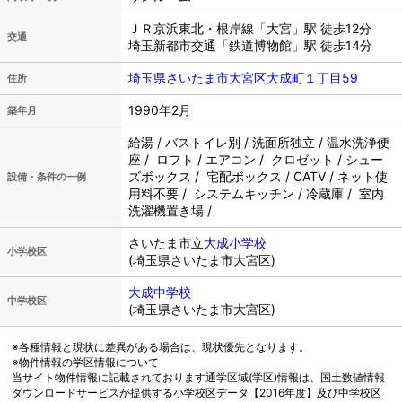
ＪＲ京浜東北・根岸線「大宮」駅 徒歩12分
交通
埼玉新都市交通「鉄道博物館」駅 徒歩14分
埼玉県さいたま市大宮区大成町１丁目59
住所
1990年2月
築年月
給湯 / バストイレ別 / 洗面所独立 / 温水洗浄便
座 / ロフト / エアコン / クロゼット / シュー
ズボックス / 宅配ボックス / CATV / ネット使
設備・条件の一例
用料不要 / システムキッチン / 冷蔵庫 / 室内
洗濯機置き場 /
さいたま市立
大成小学校
小学校区
(埼玉県さいたま市大宮区)
大成中学校
中学校区
(埼玉県さいたま市大宮区)
※各種情報と現状に差異がある場合は、現状優先となります。
※物件情報の学区情報について
当サイト物件情報に記載されております通学区域(学区)情報は、国土数値情報
ダウンロードサービスが提供する小学校区データ【2016年度】及び中学校区