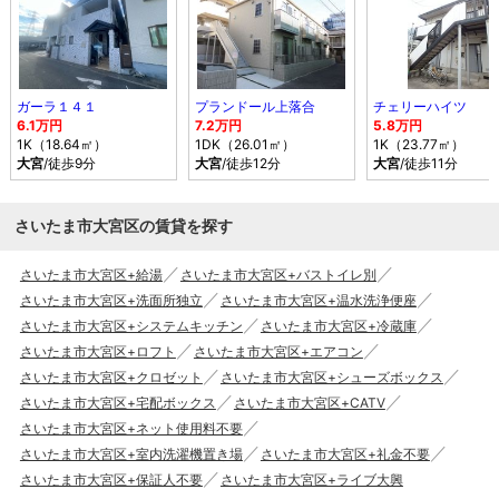
ガーラ１４１
プランドール上落合
チェリーハイツ
6.1万円
7.2万円
5.8万円
1K（18.64㎡）
1DK（26.01㎡）
1K（23.77㎡）
大宮
/徒歩9分
大宮
/徒歩12分
大宮
/徒歩11分
さいたま市大宮区の賃貸を探す
さいたま市大宮区+給湯
さいたま市大宮区+バストイレ別
さいたま市大宮区+洗面所独立
さいたま市大宮区+温水洗浄便座
さいたま市大宮区+システムキッチン
さいたま市大宮区+冷蔵庫
さいたま市大宮区+ロフト
さいたま市大宮区+エアコン
さいたま市大宮区+クロゼット
さいたま市大宮区+シューズボックス
さいたま市大宮区+宅配ボックス
さいたま市大宮区+CATV
さいたま市大宮区+ネット使用料不要
さいたま市大宮区+室内洗濯機置き場
さいたま市大宮区+礼金不要
さいたま市大宮区+保証人不要
さいたま市大宮区+ライブ大興