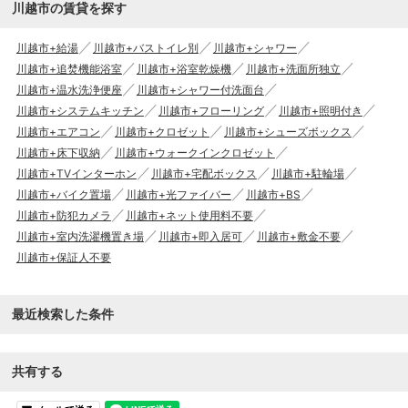
川越市の賃貸を探す
川越市+給湯
川越市+バストイレ別
川越市+シャワー
川越市+追焚機能浴室
川越市+浴室乾燥機
川越市+洗面所独立
川越市+温水洗浄便座
川越市+シャワー付洗面台
川越市+システムキッチン
川越市+フローリング
川越市+照明付き
川越市+エアコン
川越市+クロゼット
川越市+シューズボックス
川越市+床下収納
川越市+ウォークインクロゼット
川越市+TVインターホン
川越市+宅配ボックス
川越市+駐輪場
川越市+バイク置場
川越市+光ファイバー
川越市+BS
川越市+防犯カメラ
川越市+ネット使用料不要
川越市+室内洗濯機置き場
川越市+即入居可
川越市+敷金不要
川越市+保証人不要
最近検索した条件
共有する