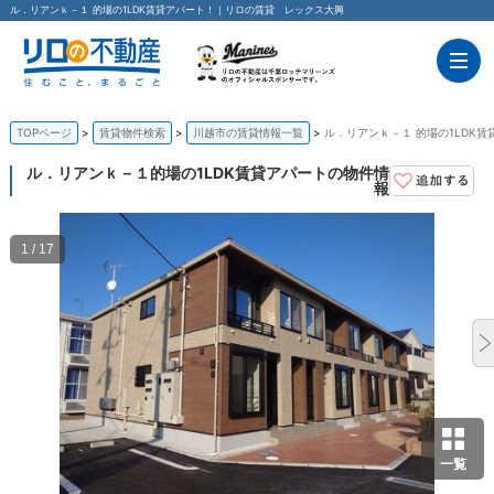
ル．リアンｋ－１ 的場の1LDK賃貸アパート！｜リロの賃貸 レックス大興
TOPページ
賃貸物件検索
川越市の賃貸情報一覧
ル．リアンｋ－１ 的場の1LDK賃
ル．リアンｋ－１
的場の1LDK賃貸アパートの物件情
報
1 / 17
一覧