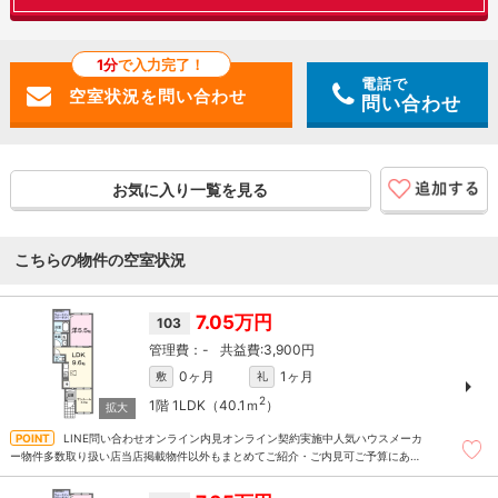
1分
で入力完了！
電話で
問い合わせ
お気に入り一覧を見る
こちらの物件の空室状況
7.05万円
103
-
3,900円
0ヶ月
1ヶ月
敷
礼
2
1階
1LDK（40.1ｍ
）
LINE問い合わせオンライン内見オンライン契約実施中人気ハウスメーカ
ー物件多数取り扱い店当店掲載物件以外もまとめてご紹介・ご内見可ご予算にあっ
たお部屋を多数ご紹介させていただきます