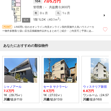
7.05万円
104
-
3,900円
0ヶ月
1ヶ月
敷
礼
2
1階
1LDK（40.1ｍ
）
LINE問い合わせオンライン内見オンライン契約実施中人気ハウスメーカ
ー物件多数取り扱い店当店掲載物件以外もまとめてご紹介・ご内見可ご予算にあっ
たお部屋を多数ご紹介させていただきます
あなたにおすすめの類似物件
シャノアール
セータ サクラーレ
ウィステリア新宿
7.2万円
6.5万円
6.8万円
1K（29.75㎡）
1K（27.02㎡）
ワンルーム（24.57
川越
/徒歩11分
川越
/徒歩13分
川越
/徒歩16分