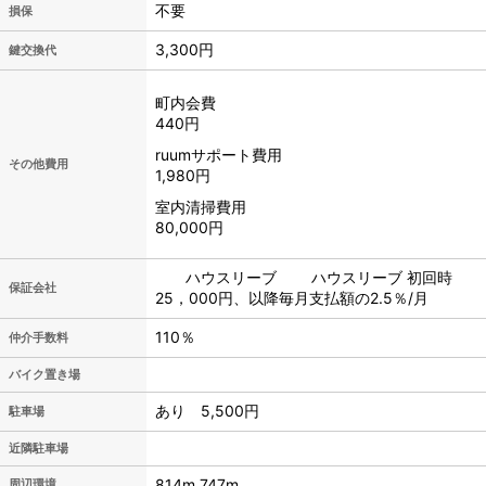
不要
損保
3,300円
鍵交換代
町内会費
440円
ruumサポート費用
その他費用
1,980円
室内清掃費用
80,000円
ハウスリーブ ハウスリーブ 初回時
保証会社
25，000円、以降毎月支払額の2.5％/月
110％
仲介手数料
バイク置き場
あり 5,500円
駐車場
近隣駐車場
814m 747m
周辺環境