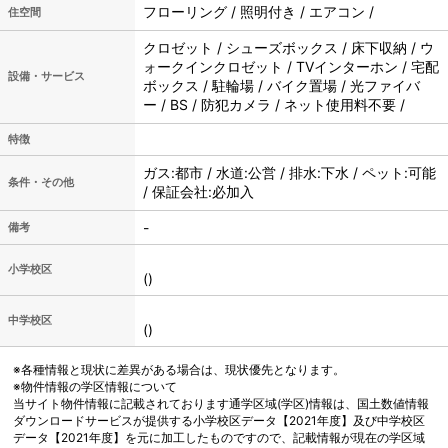
フローリング / 照明付き / エアコン /
住空間
クロゼット / シューズボックス / 床下収納 / ウ
ォークインクロゼット / TVインターホン / 宅配
設備・サービス
ボックス / 駐輪場 / バイク置場 / 光ファイバ
ー / BS / 防犯カメラ / ネット使用料不要 /
特徴
ガス:都市 / 水道:公営 / 排水:下水 / ペット:可能
条件・その他
/ 保証会社:必加入
-
備考
小学校区
()
中学校区
()
※各種情報と現状に差異がある場合は、現状優先となります。
※物件情報の学区情報について
当サイト物件情報に記載されております通学区域(学区)情報は、国土数値情報
ダウンロードサービスが提供する小学校区データ【2021年度】及び中学校区
データ【2021年度】を元に加工したものですので、記載情報が現在の学区域