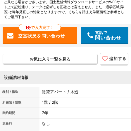
と異なる場合がございます。国土数値情報ダウンロードサービスのWEBサイ
ト上で記述通り、データは必ずしも正確とは言えません。また、通学区域(学
区)は毎年見直しの対象となりますので、そちらを踏まえ学区情報は参考とし
てご活用下さい。
1分
で入力完了！
電話で
問い合わせ
お気に入り一覧を見る
設備詳細情報
賃貸アパート / 木造
種別 / 構造
1階 / 2階
所在階 / 階数
2年
契約期間
なし
更新料