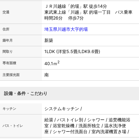
ＪＲ川越線「的場」駅 徒歩14分
東武東上線「川越」駅 的場一丁目 バス乗車
交通
時間26分 停歩7分
埼玉県川越市大字的場
住所
新築
築年月
1LDK (洋室5.5畳/LDK9.6畳)
間取り
2
40.1ｍ
専有面積
南
主要採光面
設備・条件・こだわり
システムキッチン /
キッチン
給湯 / バストイレ別 / シャワー / 追焚機能浴
室 / 浴室乾燥機 / 洗面所独立 / 温水洗浄便
バス・トイレ
座 / シャワー付洗面台 / 室内洗濯機置き場 /