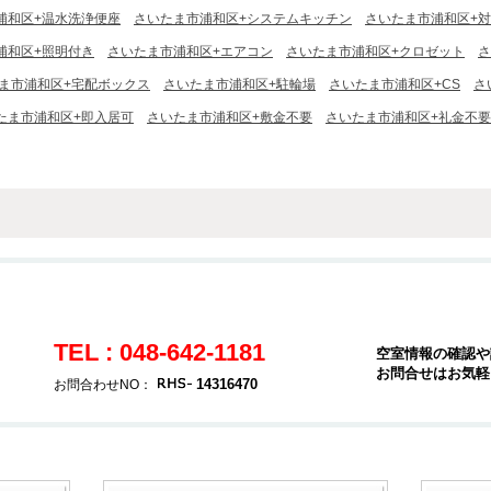
浦和区+温水洗浄便座
さいたま市浦和区+システムキッチン
さいたま市浦和区+
浦和区+照明付き
さいたま市浦和区+エアコン
さいたま市浦和区+クロゼット
さ
ま市浦和区+宅配ボックス
さいたま市浦和区+駐輪場
さいたま市浦和区+CS
さ
たま市浦和区+即入居可
さいたま市浦和区+敷金不要
さいたま市浦和区+礼金不要
TEL : 048-642-1181
空室情報の確認や
お問合せはお気軽
14316470
お問合わせNO：