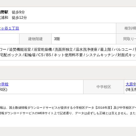
与野駅
徒歩9分
浦和 徒歩12分
針ヶ谷１丁目
種別/
建物階建
3階
間取り
ワー / 追焚機能浴室 / 浴室乾燥機 / 洗面所独立 / 温水洗浄便座 / 最上階 / バルコニー /
 宅配ボックス / 駐輪場 / CS / BS / ネット使用料不要 / システムキッチン / 対面式キッ
小学校
大原
中学校区
和区)
(埼玉
情報は、国土数値情報ダウンロードサービスが提供する小学校区データ【2016年度】及び中学校区デ
報ダウンロードサービスのWEBサイト上で記述通り、データは必ずしも正確とは言えません。また