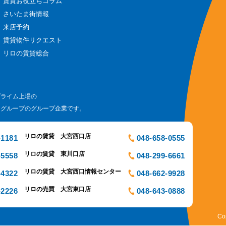
賃貸お役立ちコラム
さいたま街情報
来店予約
賃貸物件リクエスト
リロの賃貸総合
プライム上場の
ログループのグループ企業です。
リロの賃貸 大宮西口店
-1181
048-658-0555
リロの賃貸 東川口店
-5558
048-299-6661
リロの賃貸 大宮西口情報センター
-4322
048-662-9928
リロの売買 大宮東口店
-2226
048-643-0888
Co