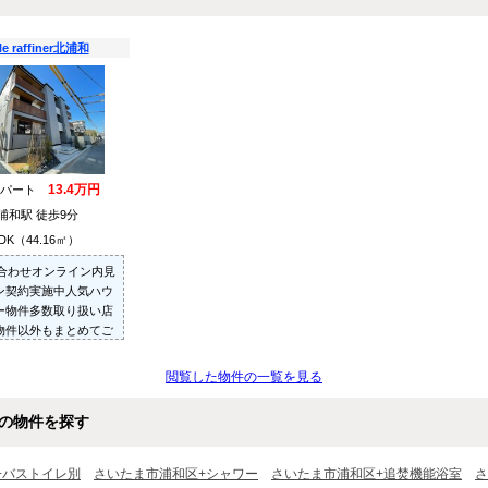
le raffiner北浦和
13.4万円
アパート
浦和駅 徒歩9分
DK（44.16㎡）
い合わせオンライン内見
ン契約実施中人気ハウ
ー物件多数取り扱い店
物件以外もまとめてご
内見可ご予算にあった
多数ご紹介させていた
閲覧した物件の一覧を見る
の物件を探す
+バストイレ別
さいたま市浦和区+シャワー
さいたま市浦和区+追焚機能浴室
さ