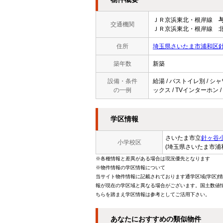
ＪＲ京浜東北・根岸線
交通機関
ＪＲ京浜東北・根岸線 北
住所
埼玉県さいたま市浦和区
築年数
新築
設備・条件
給湯 / バストイレ別 / シャ
の一例
ックス / TVインターホン /
学区情報
さいたま市立
針ヶ谷
小学校区
(埼玉県さいたま市浦
※各種情報と差異がある場合は現況優先となります
※物件情報の学区情報について
当サイト物件情報に記載されております通学区域(学区)
報が現在の学区域と異なる場合がございます。国土数値情
ちらを踏まえ学区情報は参考としてご活用下さい。
あなたにおすすめの類似物件