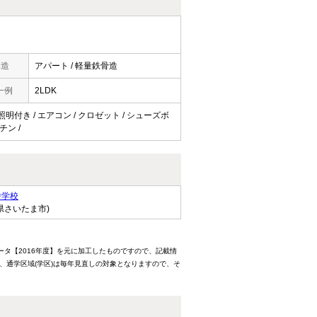
構造
アパート / 軽量鉄骨造
一例
2LDK
 照明付き / エアコン / クロゼット / シューズボ
チン /
中学校
県さいたま市)
ータ【2016年度】を元に加工したものですので、記載情
、通学区域(学区)は毎年見直しの対象となりますので、そ