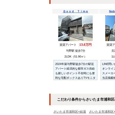
Ｇｏｏｄ Ｔｉｍｅ
Nob
13.6万円
賃貸アパート
賃貸
与野駅 徒歩7分
北
2LDK（51.90㎡）
1L
2024年築与野駅徒歩7分の駅近
LINE問
アパート経済的な都市ガス供給
オンライ
も嬉しいポイント不在時にも便
スメーカ
利な宅配ボックスありTVモニタ
当店掲載
ーホン付きで来客時も安心です
紹介・ご
お部屋を
だきます
こだわり条件からさいたま市浦和区
さいたま市浦和区+給湯
さいたま市浦和区