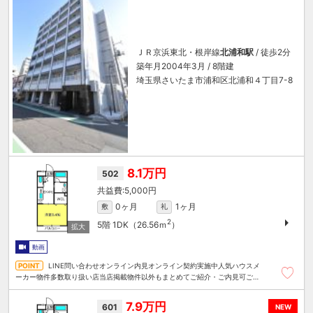
ＪＲ京浜東北・根岸線
北浦和駅
/ 徒歩2分
築年月2004年3月 / 8階建
埼玉県さいたま市浦和区北浦和４丁目7-8
8.1万円
502
5,000円
0ヶ月
1ヶ月
敷
礼
2
5階
1DK（26.56ｍ
）
動画
LINE問い合わせオンライン内見オンライン契約実施中人気ハウスメ
ーカー物件多数取り扱い店当店掲載物件以外もまとめてご紹介・ご内見可ご予
算にあったお部屋を多数ご紹介させていただきます
7.9万円
601
NEW