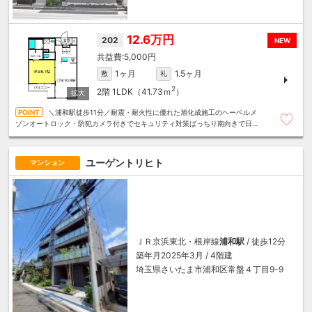
12.6万円
202
NEW
5,000円
1ヶ月
1.5ヶ月
敷
礼
2
2階
1LDK（41.73ｍ
）
＼浦和駅徒歩11分／耐震・耐火性に優れた旭化成施工のヘーベルメ
ゾンオートロック・防犯カメラ付きでセキュリティ対策ばっちり南向きで日当
たり良好～住むことまるごと～リロの賃貸へお任せください
ユーゲントリヒト
マンション
ＪＲ京浜東北・根岸線
浦和駅
/ 徒歩12分
築年月2025年3月 / 4階建
埼玉県さいたま市浦和区常盤４丁目9-9