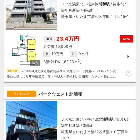
ＪＲ京浜東北・根岸線
浦和駅
/ 徒歩6分
築年月新築 / 4階建
埼玉県さいたま市浦和区岸町４丁目15-1
23.4万円
301
NEW
10,000円
10万円
0ヶ月
敷
礼
2
3階
2LDK（62.23ｍ
）
2026年4月完成光熱費削減ZEH-M対応ペット共生へーベルメゾン高
断熱仕様により年中快適犬・猫・中型犬・多頭飼いご相談ください～住むこと
まるごと～リロの賃貸へお任せください
パークウェスト北浦和
マンション
ＪＲ京浜東北・根岸線
北浦和駅
/ 徒歩6分
築年月新築 / 3階建
埼玉県さいたま市浦和区常盤１０丁目6-
19-2