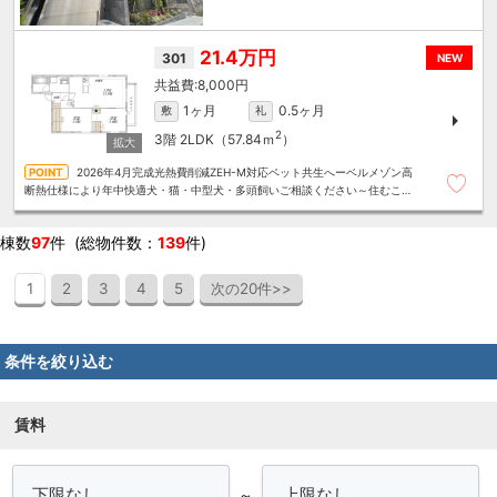
21.4万円
301
NEW
8,000円
1ヶ月
0.5ヶ月
敷
礼
2
3階
2LDK（57.84ｍ
）
2026年4月完成光熱費削減ZEH-M対応ペット共生へーベルメゾン高
断熱仕様により年中快適犬・猫・中型犬・多頭飼いご相談ください～住むこと
まるごと～リロの賃貸へお任せください
棟数
97
件 (総物件数：
139
件)
1
2
3
4
5
次の20件>>
条件を絞り込む
賃料
～