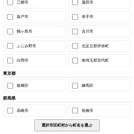
三郷市
蓮田市
坂戸市
幸手市
鶴ヶ島市
吉川市
ふじみ野市
北足立郡伊奈町
白岡市
南埼玉郡宮代町
東京都
板橋区
練馬区
群馬県
高崎市
前橋市