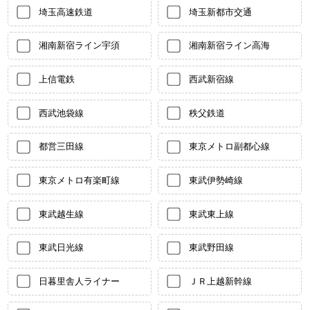
埼玉高速鉄道
埼玉新都市交通
湘南新宿ライン宇須
湘南新宿ライン高海
上信電鉄
西武新宿線
西武池袋線
秩父鉄道
都営三田線
東京メトロ副都心線
東京メトロ有楽町線
東武伊勢崎線
東武越生線
東武東上線
東武日光線
東武野田線
日暮里舎人ライナー
ＪＲ上越新幹線