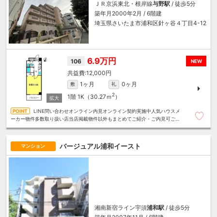
ＪＲ京浜東北・根岸線
与野駅
/ 徒歩5分
築年月2000年2月 / 6階建
埼玉県さいたま市浦和区針ヶ谷４丁目4-12
6.9万円
106
NEW
12,000円
1ヶ月
0ヶ月
敷
礼
2
1階
1K（30.27ｍ
）
LINE問い合わせオンライン内見オンライン契約実施中人気ハウスメ
ーカー物件多数取り扱い店当店掲載物件以外もまとめてご紹介・ご内見可ご予
算にあったお部屋を多数ご紹介させていただきます
バージュアル浦和イースト
マンション
湘南新宿ライン宇須
浦和駅
/ 徒歩5分