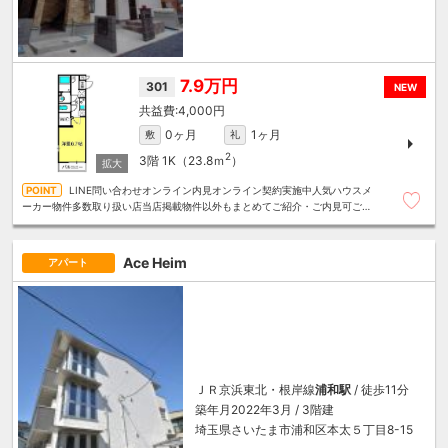
7.9万円
301
NEW
4,000円
0ヶ月
1ヶ月
敷
礼
2
3階
1K（23.8ｍ
）
LINE問い合わせオンライン内見オンライン契約実施中人気ハウスメ
ーカー物件多数取り扱い店当店掲載物件以外もまとめてご紹介・ご内見可ご予
算にあったお部屋を多数ご紹介させていただきます
Ace Heim
アパート
ＪＲ京浜東北・根岸線
浦和駅
/ 徒歩11分
築年月2022年3月 / 3階建
埼玉県さいたま市浦和区本太５丁目8-15