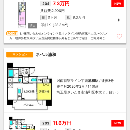
7.3万円
204
NEW
2,900円
0ヶ月
9.3万円
敷
礼
2
2階
1K（28.3ｍ
）
LINE問い合わせオンライン内見オンライン契約実施中人気ハウスメ
ーカー物件多数取り扱い店当店掲載物件以外もまとめてご紹介・ご内見可ご予
算にあったお部屋を多数ご紹介させていただきます
ネベル浦和
マンション
湘南新宿ライン宇須
浦和駅
/ 徒歩8分
築年月2020年2月 / 14階建
埼玉県さいたま市浦和区本太２丁目3-5
11.6万円
203
NEW