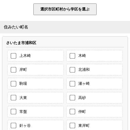
住みたい町名
さいたま市浦和区
上木崎
木崎
岸町
北浦和
駒場
瀬ヶ崎
大東
高砂
常盤
仲町
針ヶ谷
東岸町