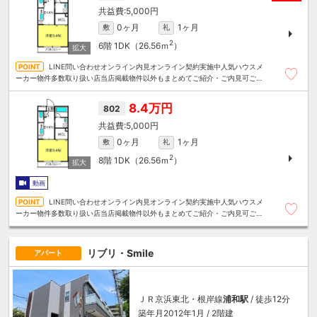
5,000円
0ヶ月
1ヶ月
敷
礼
2
6階
1DK（26.56ｍ
）
LINE問い合わせオンライン内見オンライン契約実施中人気ハウスメ
ーカー物件多数取り扱い店当店掲載物件以外もまとめてご紹介・ご内見可ご予
算にあったお部屋を多数ご紹介させていただきます
8.4万円
802
5,000円
0ヶ月
1ヶ月
敷
礼
2
8階
1DK（26.56ｍ
）
動画
LINE問い合わせオンライン内見オンライン契約実施中人気ハウスメ
ーカー物件多数取り扱い店当店掲載物件以外もまとめてご紹介・ご内見可ご予
算にあったお部屋を多数ご紹介させていただきます
リブリ・Smile
アパート
ＪＲ京浜東北・根岸線
浦和駅
/ 徒歩12分
築年月2012年1月 / 2階建