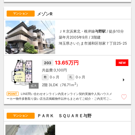
算にあったお部屋を多数ご紹介させていただきます
メゾンR
マンション
ＪＲ京浜東北・根岸線
与野駅
/ 徒歩10分
築年月2005年9月 / 3階建
埼玉県さいたま市浦和区領家７丁目25-25
13.65万円
203
NEW
3,100円
0ヶ月
0ヶ月
敷
礼
2
2階
3LDK（76.71ｍ
）
LINE問い合わせオンライン内見オンライン契約実施中人気ハウスメ
ーカー物件多数取り扱い店当店掲載物件以外もまとめてご紹介・ご内見可ご予
算にあったお部屋を多数ご紹介させていただきます
ＰＡＲＫ ＳＱＵＡＲＥ与野
マンション