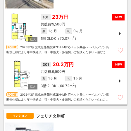
23万円
101
NEW
9,500円
1ヶ月
0ヶ月
敷
礼
2
1階
3LDK（70.07ｍ
）
2025年3月完成光熱費削減ZEH-M対応ペット共生へーベルメゾン高
断熱仕様により年中快適犬・猫・中型犬・多頭飼いご相談ください～住むこと
まるごと～リロの賃貸へお任せください
20.2万円
301
NEW
9,500円
1ヶ月
1ヶ月
敷
礼
2
3階
2LDK（60.72ｍ
）
2025年3月完成光熱費削減ZEH-M対応ペット共生へーベルメゾン高
断熱仕様により年中快適犬・猫・中型犬・多頭飼いご相談ください～住むこと
まるごと～リロの賃貸へお任せください
フェリチタ岸町
マンション