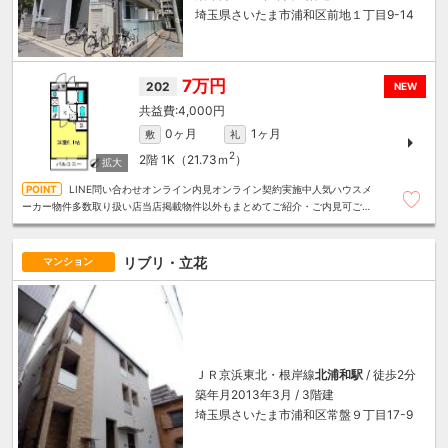
埼玉県さいたま市浦和区前地１丁目9-14
7万円
202
NEW
4,000円
0ヶ月
1ヶ月
敷
礼
2
2階
1K（21.73ｍ
）
LINE問い合わせオンライン内見オンライン契約実施中人気ハウスメ
ーカー物件多数取り扱い店当店掲載物件以外もまとめてご紹介・ご内見可ご予
算にあったお部屋を多数ご紹介させていただきます
リブリ・立花
マンション
ＪＲ京浜東北・根岸線
北浦和駅
/ 徒歩2分
築年月2013年3月 / 3階建
埼玉県さいたま市浦和区常盤９丁目17-9