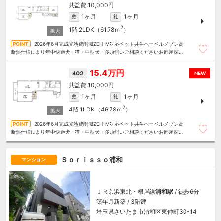
10,000円
1ヶ月
1ヶ月
敷
礼
2
1階
2LDK（61.78ｍ
）
2026年6月完成光熱費削減ZEH-M対応ペット共生へーベルメゾン高
断熱仕様により年中快適犬・猫・中型犬・多頭飼いご相談くださいお部屋探し
は～住むことまるごと～リロの賃貸へお任せください
15.4万円
402
NEW
10,000円
1ヶ月
1ヶ月
敷
礼
2
4階
1LDK（46.78ｍ
）
2026年6月完成光熱費削減ZEH-M対応ペット共生へーベルメゾン高
断熱仕様により年中快適犬・猫・中型犬・多頭飼いご相談くださいお部屋探し
は～住むことまるごと～リロの賃貸へお任せください
Ｓｏｒｉｓｓｏ浦和
マンション
ＪＲ京浜東北・根岸線
浦和駅
/ 徒歩6分
築年月新築 / 3階建
埼玉県さいたま市浦和区東仲町30-14