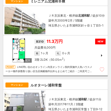
ミレニアム北浦和Ｂ棟
マンション
ＪＲ京浜東北・根岸線
北浦和駅
/ 徒歩10分
築年月2000年2月 / 5階建
埼玉県さいたま市浦和区針ヶ谷１丁目5-1
11.3万円
B310
NEW
8,000円
1ヶ月
0ヶ月
敷
礼
2
3階
2LDK（50.05ｍ
）
LINE問い合わせオンライン内見オンライン契約実施中人気ハウスメ
ーカー物件多数取り扱い店当店掲載物件以外もまとめてご紹介・ご内見可ご予
算にあったお部屋を多数ご紹介させていただきます
ルオターレ浦和常盤
マンション
ＪＲ京浜東北・根岸線
浦和駅
/ 徒歩11分
築年月2017年11月 / 3階建
埼玉県さいたま市浦和区常盤１丁目9-12