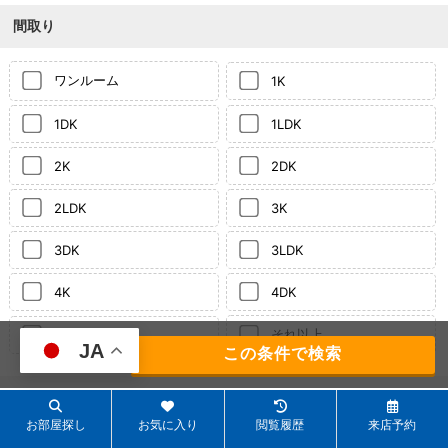
間取り
ワンルーム
1K
1DK
1LDK
2K
2DK
2LDK
3K
3DK
3LDK
4K
4DK
それ以上
4LDK
JA
139
件
面積
お部屋探し
お気に入り
閲覧履歴
来店予約