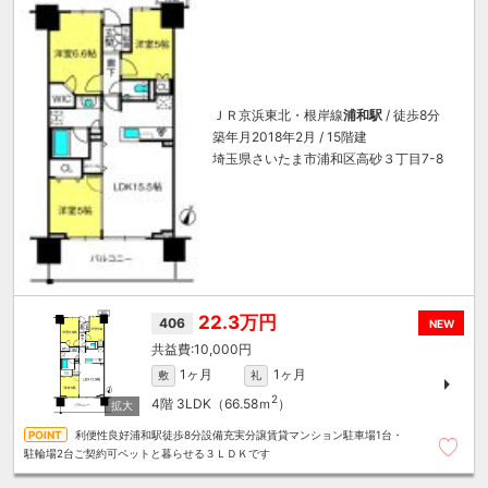
ＪＲ京浜東北・根岸線
浦和駅
/ 徒歩8分
築年月2018年2月 / 15階建
埼玉県さいたま市浦和区高砂３丁目7-8
22.3万円
406
NEW
10,000円
1ヶ月
1ヶ月
敷
礼
2
4階
3LDK（66.58ｍ
）
利便性良好浦和駅徒歩8分設備充実分譲賃貸マンション駐車場1台・
駐輪場2台ご契約可ペットと暮らせる３ＬＤＫです