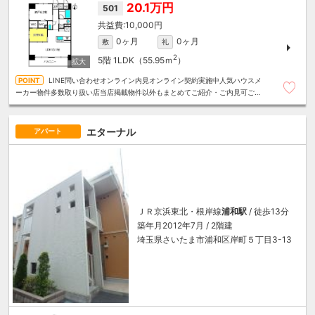
20.1万円
501
10,000円
0ヶ月
0ヶ月
敷
礼
2
5階
1LDK（55.95ｍ
）
LINE問い合わせオンライン内見オンライン契約実施中人気ハウスメ
ーカー物件多数取り扱い店当店掲載物件以外もまとめてご紹介・ご内見可ご予
算にあったお部屋を多数ご紹介させていただきます
エターナル
アパート
ＪＲ京浜東北・根岸線
浦和駅
/ 徒歩13分
築年月2012年7月 / 2階建
埼玉県さいたま市浦和区岸町５丁目3-13