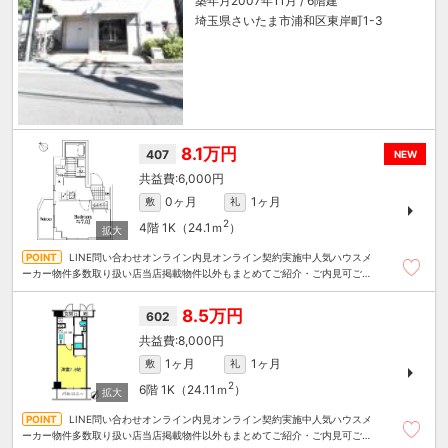
築年月2007年11月 / 6階建
埼玉県さいたま市浦和区東岸町1-3
8.1万円
407
NEW
6,000円
0ヶ月
1ヶ月
敷
礼
2
4階
1K（24.1ｍ
）
LINE問い合わせオンライン内見オンライン契約実施中人気ハウスメ
ーカー物件多数取り扱い店当店掲載物件以外もまとめてご紹介・ご内見可ご予
算にあったお部屋を多数ご紹介させていただきます
8.5万円
602
8,000円
1ヶ月
1ヶ月
敷
礼
2
6階
1K（24.11ｍ
）
LINE問い合わせオンライン内見オンライン契約実施中人気ハウスメ
ーカー物件多数取り扱い店当店掲載物件以外もまとめてご紹介・ご内見可ご予