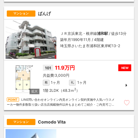
算にあったお部屋を多数ご紹介させていただきます
ばんげ
マンション
ＪＲ京浜東北・根岸線
浦和駅
/ 徒歩13分
築年月1990年11月 / 4階建
埼玉県さいたま市浦和区東岸町13-2
11.9万円
101
NEW
3,000円
1ヶ月
1ヶ月
敷
礼
2
1階
2LDK（48.3ｍ
）
LINE問い合わせオンライン内見オンライン契約実施中人気ハウスメ
ーカー物件多数取り扱い店当店掲載物件以外もまとめてご紹介・ご内見可ご予
算にあったお部屋を多数ご紹介させていただきます
Comodo Vita
マンション