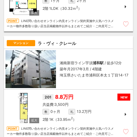
1ヶ月
2ヶ月
敷
礼
2
2階
1LDK（30.32ｍ
）
LINE問い合わせオンライン内見オンライン契約実施中人気ハウスメ
ーカー物件多数取り扱い店当店掲載物件以外もまとめてご紹介・ご内見可ご予
算にあったお部屋を多数ご紹介させていただきます
ラ・ヴィ・クレール
マンション
湘南新宿ライン宇須
浦和駅
/ 徒歩12分
築年月2017年3月 / 4階建
埼玉県さいたま市浦和区本太１丁目14-17
8.8万円
201
NEW
3,500円
0ヶ月
13.2万円
敷
礼
2
2階
1K（33.95ｍ
）
LINE問い合わせオンライン内見オンライン契約実施中人気ハウスメ
ーカー物件多数取り扱い店当店掲載物件以外もまとめてご紹介・ご内見可ご予