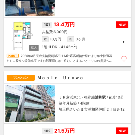
13.4万円
101
NEW
6,000円
10万円
0ヶ月
敷
礼
2
1階
1LDK（41.42ｍ
）
2026年3月完成光熱費削減ZEH-M対応高断熱仕様により年中快適暮
らしに役立つ設備充実ですお部屋探しは～住むことまるごと～リロの賃貸へお
任せください
Ｍａｐｌｅ Ｕｒａｗａ
マンション
ＪＲ京浜東北・根岸線
浦和駅
/ 徒歩10分
築年月新築 / 4階建
埼玉県さいたま市浦和区仲町２丁目8-12
21.5万円
102
NEW