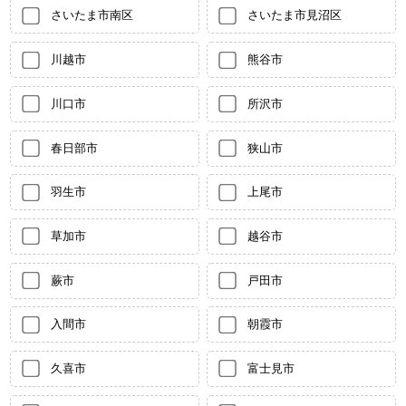
さいたま市南区
さいたま市見沼区
川越市
熊谷市
川口市
所沢市
春日部市
狭山市
羽生市
上尾市
草加市
越谷市
蕨市
戸田市
入間市
朝霞市
久喜市
富士見市