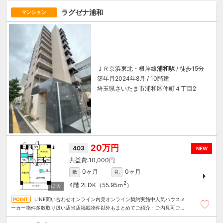
ラグゼナ浦和
マンション
ＪＲ京浜東北・根岸線
浦和駅
/ 徒歩15分
築年月2024年8月 / 10階建
埼玉県さいたま市浦和区仲町４丁目2
20万円
403
NEW
10,000円
0ヶ月
0ヶ月
敷
礼
2
4階
2LDK（55.95ｍ
）
LINE問い合わせオンライン内見オンライン契約実施中人気ハウスメ
ーカー物件多数取り扱い店当店掲載物件以外もまとめてご紹介・ご内見可ご予
算にあったお部屋を多数ご紹介させていただきます