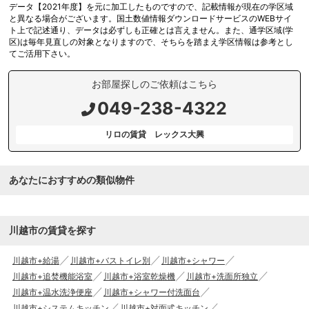
データ【2021年度】を元に加工したものですので、記載情報が現在の学区域
と異なる場合がございます。国土数値情報ダウンロードサービスのWEBサイ
ト上で記述通り、データは必ずしも正確とは言えません。また、通学区域(学
区)は毎年見直しの対象となりますので、そちらを踏まえ学区情報は参考とし
てご活用下さい。
お部屋探しのご依頼はこちら
049-238-4322
リロの賃貸 レックス大興
あなたにおすすめの類似物件
川越市の賃貸を探す
川越市+給湯
川越市+バストイレ別
川越市+シャワー
川越市+追焚機能浴室
川越市+浴室乾燥機
川越市+洗面所独立
川越市+温水洗浄便座
川越市+シャワー付洗面台
川越市+システムキッチン
川越市+対面式キッチン