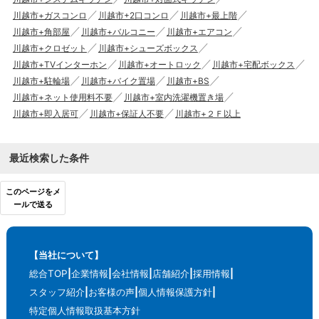
川越市+ガスコンロ
川越市+2口コンロ
川越市+最上階
川越市+角部屋
川越市+バルコニー
川越市+エアコン
川越市+クロゼット
川越市+シューズボックス
川越市+TVインターホン
川越市+オートロック
川越市+宅配ボックス
川越市+駐輪場
川越市+バイク置場
川越市+BS
川越市+ネット使用料不要
川越市+室内洗濯機置き場
川越市+即入居可
川越市+保証人不要
川越市+２Ｆ以上
最近検索した条件
このページをメ
ールで送る
【当社について】
総合TOP
企業情報
会社情報
店舗紹介
採用情報
スタッフ紹介
お客様の声
個人情報保護方針
特定個人情報取扱基本方針