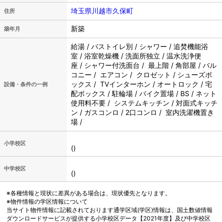
埼玉県川越市久保町
住所
新築
築年月
給湯 / バストイレ別 / シャワー / 追焚機能浴
室 / 浴室乾燥機 / 洗面所独立 / 温水洗浄便
座 / シャワー付洗面台 / 最上階 / 角部屋 / バル
コニー / エアコン / クロゼット / シューズボ
ックス / TVインターホン / オートロック / 宅
設備・条件の一例
配ボックス / 駐輪場 / バイク置場 / BS / ネット
使用料不要 / システムキッチン / 対面式キッチ
ン / ガスコンロ / 2口コンロ / 室内洗濯機置き
場 /
小学校区
()
中学校区
()
※各種情報と現状に差異がある場合は、現状優先となります。
※物件情報の学区情報について
当サイト物件情報に記載されております通学区域(学区)情報は、国土数値情報
ダウンロードサービスが提供する小学校区データ【2021年度】及び中学校区