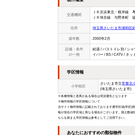
ＪＲ京浜東北・根岸線
交通機関
ＪＲ埼京線 与野本町 徒
住所
埼玉県さいたま市浦和区
築年数
2000年2月
設備・条件
給湯 / バストイレ別 / シャ
の一例
イバー / BS / CATV 
学区情報
さいたま市立
常盤北
小学校区
(埼玉県さいたま市)
※各種情報と差異がある場合は現況優先となります
※物件情報の学区情報について
当サイト物件情報に記載されております通学区域(学区)
報が現在の学区域と異なる場合がございます。国土数値情
ちらを踏まえ学区情報は参考としてご活用下さい。
あなたにおすすめの類似物件