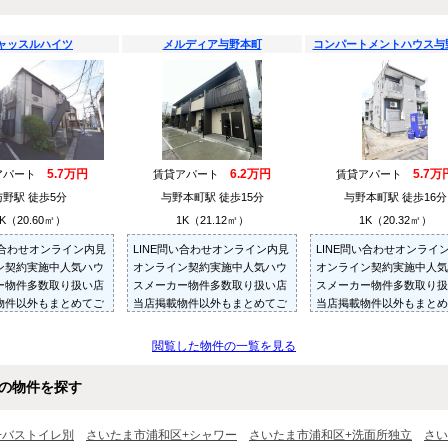
ャッスルハイツ
メルディア与野本町
コンパートメントハウス与
5.7万円
6.2万円
5.7万
アパート
賃貸アパート
賃貸アパート
与野駅 徒歩5分
与野本町駅 徒歩15分
与野本町駅 徒歩16分
K（20.60㎡）
1K（21.12㎡）
1K（20.32㎡）
い合わせオンライン内見
LINE問い合わせオンライン内見
LINE問い合わせオンライ
ン契約実施中人気ハウ
オンライン契約実施中人気ハウ
オンライン契約実施中人気
ー物件多数取り扱い店
スメーカー物件多数取り扱い店
スメーカー物件多数取り扱
物件以外もまとめてご
当店掲載物件以外もまとめてご
当店掲載物件以外もまとめ
内見可ご予算にあった
紹介・ご内見可ご予算にあった
紹介・ご内見可ご予算にあ
多数ご紹介させていた
お部屋を多数ご紹介させていた
お部屋を多数ご紹介させて
閲覧した物件の一覧を見る
だきます
だきます
の物件を探す
+バストイレ別
さいたま市浦和区+シャワー
さいたま市浦和区+洗面所独立
さい