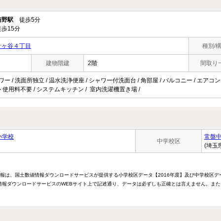
与野駅
徒歩5分
歩15分
針ヶ谷４丁目
種別/
建物階建
2階
間取り
ワー / 洗面所独立 / 温水洗浄便座 / シャワー付洗面台 / 角部屋 / バルコニー / エアコン
/ ネット使用料不要 / システムキッチン / 室内洗濯機置き場 /
小学校
常盤
中学校区
(埼玉
情報は、国土数値情報ダウンロードサービスが提供する小学校区データ【2016年度】及び中学校区デ
報ダウンロードサービスのWEBサイト上で記述通り、データは必ずしも正確とは言えません。また