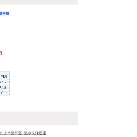
野本町
円
ン内見
ハウ
い店
てご
った
いた
たま市浦和区+温水洗浄便座