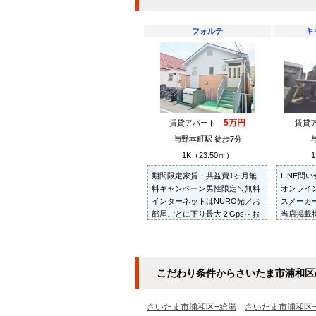
フォルテ
キ
5万円
賃貸アパート
賃貸
与野本町駅 徒歩7分
1K（23.50㎡）
1
期間限定家賃・共益費1ヶ月無
LINE問
料キャンペーン男性限定＼無料
オンライ
インターネットはNURO光／お
スメーカ
部屋ごとに下り最大２Gps～お
当店掲載
部屋探しは～住むことまるごと
紹介・ご
～リロの賃貸へお任せください
お部屋を
だきます
こだわり条件からさいたま市浦和区
さいたま市浦和区+給湯
さいたま市浦和区