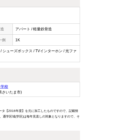
構造
アパート / 軽量鉄骨造
一例
1K
 / シューズボックス / TVインターホン / 光ファ
中学校
県さいたま市)
ータ【2016年度】を元に加工したものですので、記載情
、通学区域(学区)は毎年見直しの対象となりますので、そ