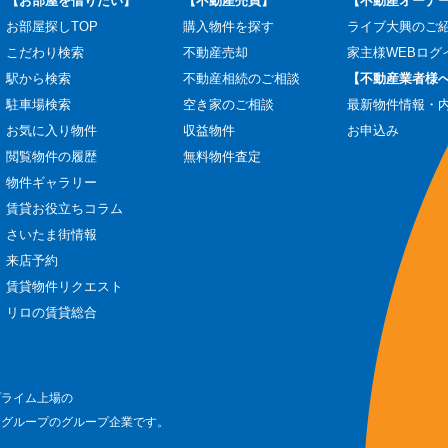
【お部屋を借りたい】
【不動産売買】
【不動産オーナ
お部屋探しTOP
購入物件を探す
ライブ大興のご
こだわり検索
不動産売却
家主様WEBログ
駅から検索
不動産相続のご相談
【不動産業者様
駐車場検索
空き家のご相談
最新物件情報・
お気に入り物件
収益物件
お申込み
閲覧物件の履歴
無料物件査定
物件ギャラリー
賃貸お役立ちコラム
さいたま街情報
来店予約
賃貸物件リクエスト
リロの賃貸総合
プライム上場の
ログループのグループ企業です。