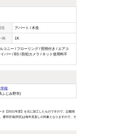
構造
アパート / 木造
一例
1K
バルコニー / フローリング / 照明付き / エアコ
イバー / BS / 防犯カメラ / ネット使用料不
中学校
県ふじみ野市)
ータ【2021年度】を元に加工したものですので、記載情
、通学区域(学区)は毎年見直しの対象となりますので、そ