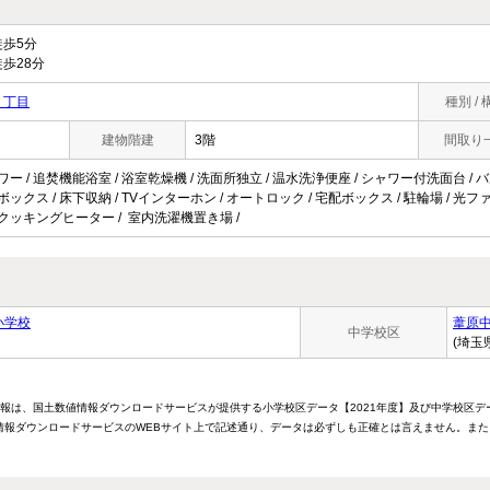
歩5分
歩28分
１丁目
種別 / 
建物階建
3階
間取り
ワー / 追焚機能浴室 / 浴室乾燥機 / 洗面所独立 / 温水洗浄便座 / シャワー付洗面台 / 
ボックス / 床下収納 / TVインターホン / オートロック / 宅配ボックス / 駐輪場 / 光ファ
IHクッキングヒーター / 室内洗濯機置き場 /
小学校
葦原
中学校区
(埼玉
情報は、国土数値情報ダウンロードサービスが提供する小学校区データ【2021年度】及び中学校区デ
報ダウンロードサービスのWEBサイト上で記述通り、データは必ずしも正確とは言えません。また