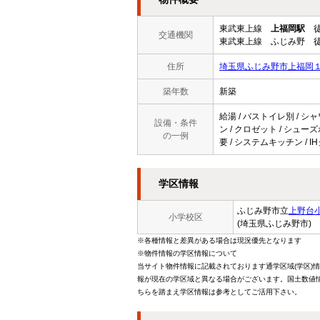
東武東上線
上福岡駅
徒
交通機関
東武東上線 ふじみ野 徒
住所
埼玉県ふじみ野市上福岡
築年数
新築
給湯 / バストイレ別 / シャ
設備・条件
ン / クロゼット / シューズ
の一例
要 / システムキッチン / 
学区情報
ふじみ野市立
上野台
小学校区
(埼玉県ふじみ野市)
※各種情報と差異がある場合は現況優先となります
※物件情報の学区情報について
当サイト物件情報に記載されております通学区域(学区)
報が現在の学区域と異なる場合がございます。国土数値情
ちらを踏まえ学区情報は参考としてご活用下さい。