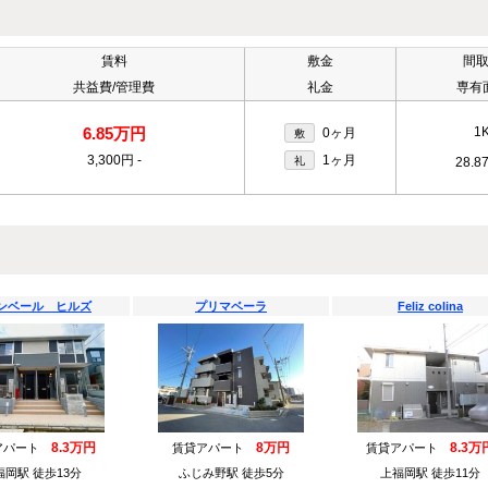
賃料
敷金
間
共益費/管理費
礼金
専有
6.85万円
1
0ヶ月
敷
3,300円
-
1ヶ月
礼
28.8
ンベール ヒルズ
プリマベーラ
Feliz colina
8.3万円
8万円
8.3万
アパート
賃貸アパート
賃貸アパート
福岡駅 徒歩13分
ふじみ野駅 徒歩5分
上福岡駅 徒歩11分