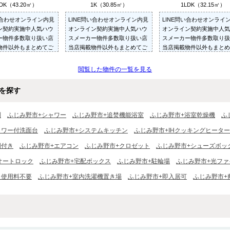
DK（43.20㎡）
1K（30.85㎡）
1LDK（32.15㎡）
い合わせオンライン内見
LINE問い合わせオンライン内見
LINE問い合わせオンライ
ン契約実施中人気ハウ
オンライン契約実施中人気ハウ
オンライン契約実施中人気
ー物件多数取り扱い店
スメーカー物件多数取り扱い店
スメーカー物件多数取り扱
物件以外もまとめてご
当店掲載物件以外もまとめてご
当店掲載物件以外もまとめ
内見可ご予算にあった
紹介・ご内見可ご予算にあった
紹介・ご内見可ご予算にあ
多数ご紹介させていた
お部屋を多数ご紹介させていた
お部屋を多数ご紹介させて
閲覧した物件の一覧を見る
だきます
だきます
を探す
別
ふじみ野市+シャワー
ふじみ野市+追焚機能浴室
ふじみ野市+浴室乾燥機
ふ
ャワー付洗面台
ふじみ野市+システムキッチン
ふじみ野市+IHクッキングヒーター
明付き
ふじみ野市+エアコン
ふじみ野市+クロゼット
ふじみ野市+シューズボッ
オートロック
ふじみ野市+宅配ボックス
ふじみ野市+駐輪場
ふじみ野市+光ファ
ト使用料不要
ふじみ野市+室内洗濯機置き場
ふじみ野市+即入居可
ふじみ野市+