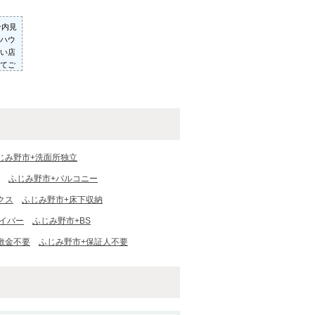
ン内見
ハウ
い店
てご
った
いた
じみ野市+洗面所独立
ふじみ野市+バルコニー
クス
ふじみ野市+床下収納
イバー
ふじみ野市+BS
敷金不要
ふじみ野市+保証人不要