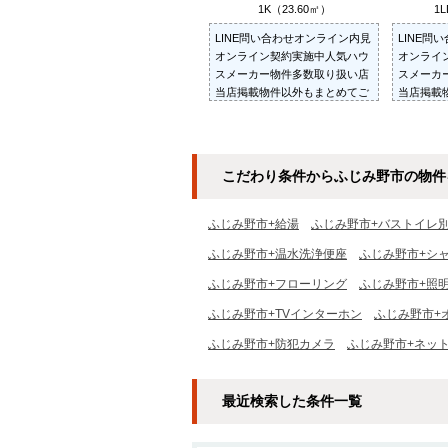
1K（23.60㎡）
1L
LINE問い合わせオンライン内見
LINE問
オンライン契約実施中人気ハウ
オンライ
スメーカー物件多数取り扱い店
スメーカ
当店掲載物件以外もまとめてご
当店掲載
紹介・ご内見可ご予算にあった
紹介・ご
お部屋を多数ご紹介させていた
お部屋を
だきます
だきます
こだわり条件からふじみ野市の物件
ふじみ野市+給湯
ふじみ野市+バストイレ
ふじみ野市+温水洗浄便座
ふじみ野市+シ
ふじみ野市+フローリング
ふじみ野市+照
ふじみ野市+TVインターホン
ふじみ野市+
ふじみ野市+防犯カメラ
ふじみ野市+ネッ
最近検索した条件一覧