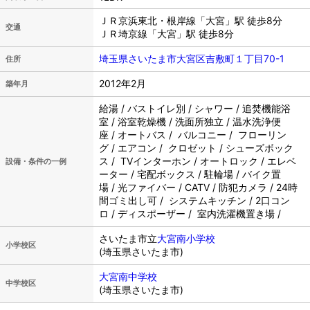
ＪＲ京浜東北・根岸線「大宮」駅 徒歩8分
交通
ＪＲ埼京線「大宮」駅 徒歩8分
埼玉県さいたま市大宮区吉敷町１丁目70-1
住所
2012年2月
築年月
給湯 / バストイレ別 / シャワー / 追焚機能浴
室 / 浴室乾燥機 / 洗面所独立 / 温水洗浄便
座 / オートバス / バルコニー / フローリン
グ / エアコン / クロゼット / シューズボック
ス / TVインターホン / オートロック / エレベ
設備・条件の一例
ーター / 宅配ボックス / 駐輪場 / バイク置
場 / 光ファイバー / CATV / 防犯カメラ / 24時
間ゴミ出し可 / システムキッチン / 2口コン
ロ / ディスポーザー / 室内洗濯機置き場 /
さいたま市立
大宮南小学校
小学校区
(埼玉県さいたま市)
大宮南中学校
中学校区
(埼玉県さいたま市)