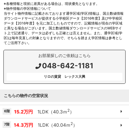
※各種情報と現状に差異がある場合は、現状優先となります。
※物件情報の学区情報について
当サイト物件情報に記載されております通学区域(学区)情報は、国土数値情報
ダウンロードサービスが提供する小学校区データ【2016年度】及び中学校区
データ【2016年度】を元に加工したものですので、記載情報が現在の学区域
と異なる場合がございます。国土数値情報ダウンロードサービスのWEBサイ
ト上で記述通り、データは必ずしも正確とは言えません。また、通学区域(学
区)は毎年見直しの対象となりますので、そちらを踏まえ学区情報は参考とし
てご活用下さい。
お部屋探しのご依頼はこちら
048-642-1181
リロの賃貸 レックス大興
こちらの物件の空室状況
2
6階
15.2万円
1LDK（40.3ｍ
）
2
7階
14.3万円
1LDK（40.04ｍ
）