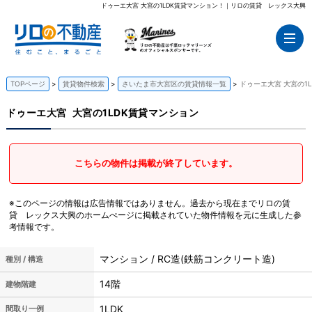
ドゥーエ大宮 大宮の1LDK賃貸マンション！｜リロの賃貸 レックス大興
TOPページ
賃貸物件検索
さいたま市大宮区の賃貸情報一覧
ドゥーエ大宮 大宮の1
ドゥーエ大宮
大宮の1LDK賃貸マンション
こちらの物件は掲載が終了しています。
※このページの情報は広告情報ではありません。過去から現在までリロの賃
貸 レックス大興のホームぺージに掲載されていた物件情報を元に生成した参
考情報です。
マンション / RC造(鉄筋コンクリート造)
種別 / 構造
14階
建物階建
1LDK
間取り一例