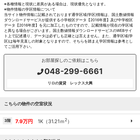
※各種情報と現状に差異がある場合は、現状優先となります。
※物件情報の学区情報について
当サイト物件情報に記載されております通学区域(学区)情報は、国土数値情報
ダウンロードサービスが提供する小学校区データ【2016年度】及び中学校区
データ【2016年度】を元に加工したものですので、記載情報が現在の学区域
と異なる場合がございます。国土数値情報ダウンロードサービスのWEBサイ
ト上で記述通り、データは必ずしも正確とは言えません。また、通学区域(学
区)は毎年見直しの対象となりますので、そちらを踏まえ学区情報は参考とし
てご活用下さい。
お部屋探しのご依頼はこちら
048-299-6661
リロの賃貸 レックス大興
こちらの物件の空室状況
2
3階
7.9万円
1K（31.21ｍ
）