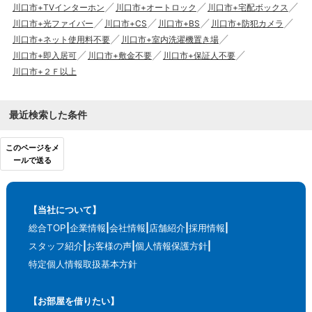
川口市+TVインターホン
川口市+オートロック
川口市+宅配ボックス
川口市+光ファイバー
川口市+CS
川口市+BS
川口市+防犯カメラ
川口市+ネット使用料不要
川口市+室内洗濯機置き場
川口市+即入居可
川口市+敷金不要
川口市+保証人不要
川口市+２Ｆ以上
最近検索した条件
このページをメ
ールで送る
【当社について】
総合TOP
企業情報
会社情報
店舗紹介
採用情報
スタッフ紹介
お客様の声
個人情報保護方針
特定個人情報取扱基本方針
【お部屋を借りたい】