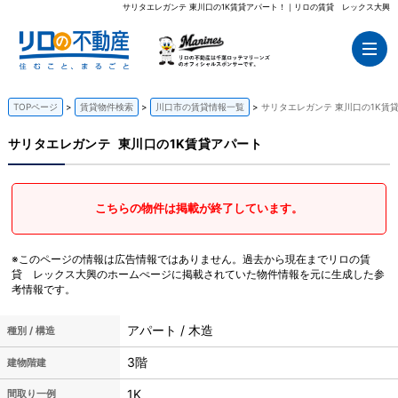
サリタエレガンテ 東川口の1K賃貸アパート！｜リロの賃貸 レックス大興
TOPページ
賃貸物件検索
川口市の賃貸情報一覧
サリタエレガンテ 東川口の1K賃
サリタエレガンテ
東川口の1K賃貸アパート
こちらの物件は掲載が終了しています。
※このページの情報は広告情報ではありません。過去から現在までリロの賃
貸 レックス大興のホームぺージに掲載されていた物件情報を元に生成した参
考情報です。
アパート / 木造
種別 / 構造
3階
建物階建
1K
間取り一例