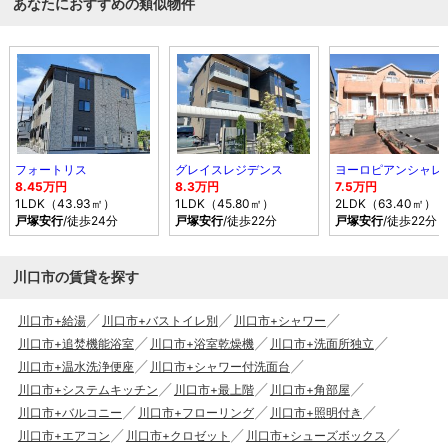
あなたにおすすめの類似物件
フォートリス
グレイスレジデンス
8.45万円
8.3万円
7.5万円
1LDK（43.93㎡）
1LDK（45.80㎡）
2LDK（63.40㎡）
戸塚安行
/徒歩24分
戸塚安行
/徒歩22分
戸塚安行
/徒歩22分
川口市の賃貸を探す
川口市+給湯
川口市+バストイレ別
川口市+シャワー
川口市+追焚機能浴室
川口市+浴室乾燥機
川口市+洗面所独立
川口市+温水洗浄便座
川口市+シャワー付洗面台
川口市+システムキッチン
川口市+最上階
川口市+角部屋
川口市+バルコニー
川口市+フローリング
川口市+照明付き
川口市+エアコン
川口市+クロゼット
川口市+シューズボックス