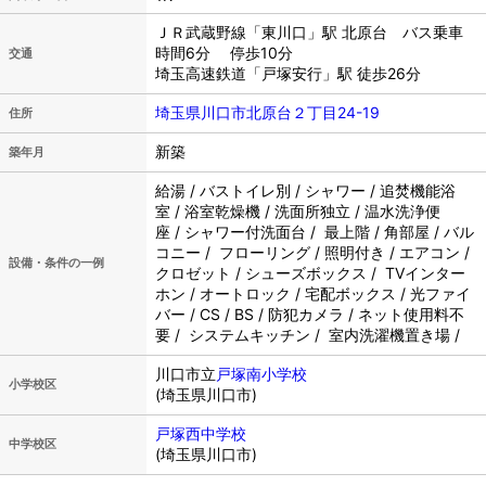
ＪＲ武蔵野線「東川口」駅 北原台 バス乗車
時間6分 停歩10分
交通
埼玉高速鉄道「戸塚安行」駅 徒歩26分
埼玉県川口市北原台２丁目24-19
住所
新築
築年月
給湯 / バストイレ別 / シャワー / 追焚機能浴
室 / 浴室乾燥機 / 洗面所独立 / 温水洗浄便
座 / シャワー付洗面台 / 最上階 / 角部屋 / バル
コニー / フローリング / 照明付き / エアコン /
設備・条件の一例
クロゼット / シューズボックス / TVインター
ホン / オートロック / 宅配ボックス / 光ファイ
バー / CS / BS / 防犯カメラ / ネット使用料不
要 / システムキッチン / 室内洗濯機置き場 /
川口市立
戸塚南小学校
小学校区
(埼玉県川口市)
戸塚西中学校
中学校区
(埼玉県川口市)