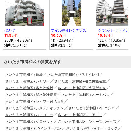
ばんげ
アイル浦和レジデンス
グランパークときわ
11.9万円
10.5万円
10.9万円
2LDK（48.30㎡）
1K（26.94㎡）
1LDK（40.85㎡）
浦和
/徒歩13分
浦和
/徒歩3分
浦和
/徒歩10分
さいたま市浦和区の賃貸を探す
さいたま市浦和区+給湯
さいたま市浦和区+バストイレ別
さいたま市浦和区+シャワー
さいたま市浦和区+追焚機能浴室
さいたま市浦和区+浴室乾燥機
さいたま市浦和区+洗面所独立
さいたま市浦和区+温水洗浄便座
さいたま市浦和区+オートバス
さいたま市浦和区+シャワー付洗面台
さいたま市浦和区+システムキッチン
さいたま市浦和区+2口コンロ
さいたま市浦和区+バルコニー
さいたま市浦和区+エアコン
さいたま市浦和区+クロゼット
さいたま市浦和区+シューズボックス
さいたま市浦和区+TVインターホン
さいたま市浦和区+オートロック