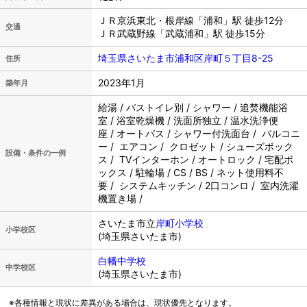
ＪＲ京浜東北・根岸線「浦和」駅 徒歩12分
交通
ＪＲ武蔵野線「武蔵浦和」駅 徒歩15分
埼玉県さいたま市浦和区岸町５丁目8-25
住所
2023年1月
築年月
給湯 / バストイレ別 / シャワー / 追焚機能浴
室 / 浴室乾燥機 / 洗面所独立 / 温水洗浄便
座 / オートバス / シャワー付洗面台 / バルコニ
ー / エアコン / クロゼット / シューズボック
設備・条件の一例
ス / TVインターホン / オートロック / 宅配ボ
ックス / 駐輪場 / CS / BS / ネット使用料不
要 / システムキッチン / 2口コンロ / 室内洗濯
機置き場 /
さいたま市立
岸町小学校
小学校区
(埼玉県さいたま市)
白幡中学校
中学校区
(埼玉県さいたま市)
※各種情報と現状に差異がある場合は、現状優先となります。