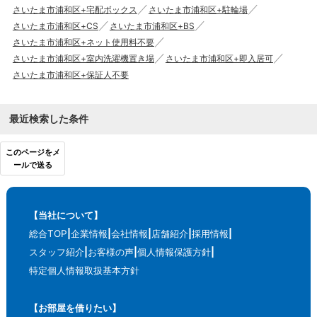
さいたま市浦和区+宅配ボックス
さいたま市浦和区+駐輪場
さいたま市浦和区+CS
さいたま市浦和区+BS
さいたま市浦和区+ネット使用料不要
さいたま市浦和区+室内洗濯機置き場
さいたま市浦和区+即入居可
さいたま市浦和区+保証人不要
最近検索した条件
このページをメ
ールで送る
【当社について】
総合TOP
企業情報
会社情報
店舗紹介
採用情報
スタッフ紹介
お客様の声
個人情報保護方針
特定個人情報取扱基本方針
【お部屋を借りたい】