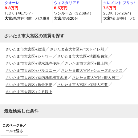
クオーレ
ウィスタリアＥ
クレメント ブリッサ
8.8万円
8.5万円
7.5万円
1LDK（46.75㎡）
ワンルーム（32.68㎡）
2LDK（57.26㎡）
大宮
/県営住宅前 バス乗車時間17分 停歩7分
大宮
/徒歩20分
大宮
/金山神社 バス
さいたま市大宮区の賃貸を探す
さいたま市大宮区+給湯
さいたま市大宮区+バストイレ別
さいたま市大宮区+シャワー
さいたま市大宮区+洗面所独立
さいたま市大宮区+温水洗浄便座
さいたま市大宮区+最上階
さいたま市大宮区+バルコニー
さいたま市大宮区+シューズボックス
さいたま市大宮区+室内洗濯機置き場
さいたま市大宮区+即入居可
さいたま市大宮区+敷金不要
さいたま市大宮区+保証人不要
さいたま市大宮区+２Ｆ以上
最近検索した条件
このページをメ
ールで送る