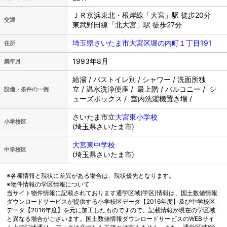
ＪＲ京浜東北・根岸線「大宮」駅 徒歩20分
交通
東武野田線「北大宮」駅 徒歩27分
埼玉県さいたま市大宮区堀の内町１丁目191
住所
1993年8月
築年月
給湯 / バストイレ別 / シャワー / 洗面所独
立 / 温水洗浄便座 / 最上階 / バルコニー / シ
設備・条件の一例
ューズボックス / 室内洗濯機置き場 /
さいたま市立
大宮東小学校
小学校区
(埼玉県さいたま市)
大宮東中学校
中学校区
(埼玉県さいたま市)
※各種情報と現状に差異がある場合は、現状優先となります。
※物件情報の学区情報について
当サイト物件情報に記載されております通学区域(学区)情報は、国土数値情報
ダウンロードサービスが提供する小学校区データ【2016年度】及び中学校区
データ【2016年度】を元に加工したものですので、記載情報が現在の学区域
と異なる場合がございます。国土数値情報ダウンロードサービスのWEBサイ