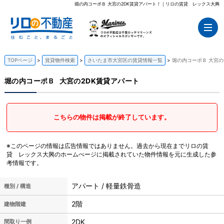
堀の内コーポＢ 大宮の2DK賃貸アパート！｜リロの賃貸 レックス大興
TOPページ
賃貸物件検索
さいたま市大宮区の賃貸情報一覧
堀の内コーポＢ 大宮の
堀の内コーポＢ
大宮の2DK賃貸アパート
こちらの物件は掲載が終了しています。
※このページの情報は広告情報ではありません。過去から現在までリロの賃
貸 レックス大興のホームぺージに掲載されていた物件情報を元に生成した参
考情報です。
アパート / 軽量鉄骨造
種別 / 構造
2階
建物階建
2DK
間取り一例