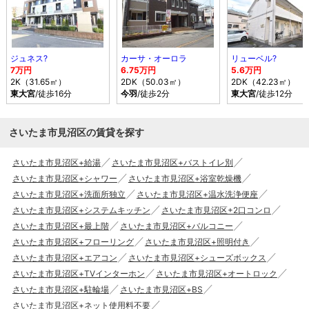
ジュネス?
カーサ・オーロラ
リューベル?
7万円
6.75万円
5.6万円
2K（31.65㎡）
2DK（50.03㎡）
2DK（42.23㎡）
東大宮
/徒歩16分
今羽
/徒歩2分
東大宮
/徒歩12分
さいたま市見沼区の賃貸を探す
さいたま市見沼区+給湯
さいたま市見沼区+バストイレ別
さいたま市見沼区+シャワー
さいたま市見沼区+浴室乾燥機
さいたま市見沼区+洗面所独立
さいたま市見沼区+温水洗浄便座
さいたま市見沼区+システムキッチン
さいたま市見沼区+2口コンロ
さいたま市見沼区+最上階
さいたま市見沼区+バルコニー
さいたま市見沼区+フローリング
さいたま市見沼区+照明付き
さいたま市見沼区+エアコン
さいたま市見沼区+シューズボックス
さいたま市見沼区+TVインターホン
さいたま市見沼区+オートロック
さいたま市見沼区+駐輪場
さいたま市見沼区+BS
さいたま市見沼区+ネット使用料不要