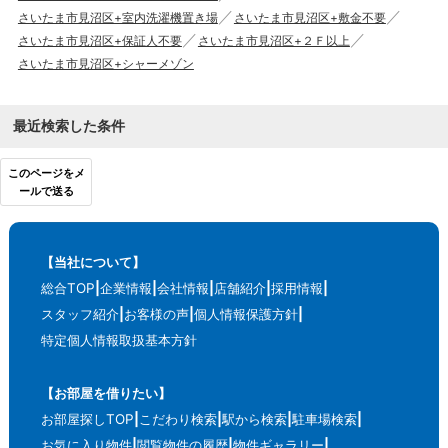
さいたま市見沼区+室内洗濯機置き場
さいたま市見沼区+敷金不要
さいたま市見沼区+保証人不要
さいたま市見沼区+２Ｆ以上
さいたま市見沼区+シャーメゾン
最近検索した条件
このページをメ
ールで送る
【当社について】
総合TOP
企業情報
会社情報
店舗紹介
採用情報
スタッフ紹介
お客様の声
個人情報保護方針
特定個人情報取扱基本方針
【お部屋を借りたい】
お部屋探しTOP
こだわり検索
駅から検索
駐車場検索
お気に入り物件
閲覧物件の履歴
物件ギャラリー