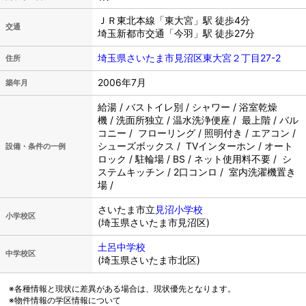
ＪＲ東北本線「東大宮」駅 徒歩4分
交通
埼玉新都市交通「今羽」駅 徒歩27分
埼玉県さいたま市見沼区東大宮２丁目27-2
住所
2006年7月
築年月
給湯 / バストイレ別 / シャワー / 浴室乾燥
機 / 洗面所独立 / 温水洗浄便座 / 最上階 / バル
コニー / フローリング / 照明付き / エアコン /
シューズボックス / TVインターホン / オート
設備・条件の一例
ロック / 駐輪場 / BS / ネット使用料不要 / シ
ステムキッチン / 2口コンロ / 室内洗濯機置き
場 /
さいたま市立
見沼小学校
小学校区
(埼玉県さいたま市見沼区)
土呂中学校
中学校区
(埼玉県さいたま市北区)
※各種情報と現状に差異がある場合は、現状優先となります。
※物件情報の学区情報について