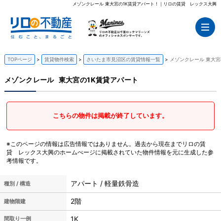
メゾンクレール 東大宮の1K賃貸アパート！｜リロの賃貸 レックス大興
TOPページ
賃貸物件検索
さいたま市見沼区の賃貸情報一覧
メゾンクレール 東大宮
メゾンクレール
東大宮の1K賃貸アパート
こちらの物件は掲載が終了しています。
※このページの情報は広告情報ではありません。過去から現在までリロの賃
貸 レックス大興のホームぺージに掲載されていた物件情報を元に生成した参
考情報です。
アパート / 軽量鉄骨造
種別 / 構造
2階
建物階建
1K
間取り一例