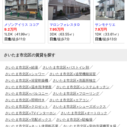
メゾンアイリス ココア
マロンフォレスタＤ
サンモナリエ
9.2万円
7.95万円
7.9万円
1LDK（41.99㎡）
3DK（63.55㎡）
1DK（33.61㎡）
日進
/徒歩11分
日進
/徒歩7分
日進
/徒歩13分
さいたま市北区の賃貸を探す
さいたま市北区+給湯
さいたま市北区+バストイレ別
さいたま市北区+シャワー
さいたま市北区+追焚機能浴室
さいたま市北区+浴室乾燥機
さいたま市北区+洗面所独立
さいたま市北区+温水洗浄便座
さいたま市北区+システムキッチン
さいたま市北区+バルコニー
さいたま市北区+フローリング
さいたま市北区+照明付き
さいたま市北区+エアコン
さいたま市北区+クロゼット
さいたま市北区+シューズボックス
さいたま市北区+TVインターホン
さいたま市北区+オートロック
さいたま市北区+宅配ボックス
さいたま市北区+駐輪場
さいたま市北区+ネット使用料不要
さいたま市北区+室内洗濯機置き場