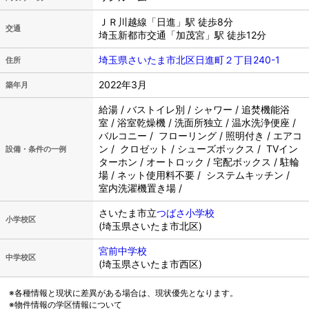
ＪＲ川越線「日進」駅 徒歩8分
交通
埼玉新都市交通「加茂宮」駅 徒歩12分
埼玉県さいたま市北区日進町２丁目240-1
住所
2022年3月
築年月
給湯 / バストイレ別 / シャワー / 追焚機能浴
室 / 浴室乾燥機 / 洗面所独立 / 温水洗浄便座 /
バルコニー / フローリング / 照明付き / エアコ
ン / クロゼット / シューズボックス / TVイン
設備・条件の一例
ターホン / オートロック / 宅配ボックス / 駐輪
場 / ネット使用料不要 / システムキッチン /
室内洗濯機置き場 /
さいたま市立
つばさ小学校
小学校区
(埼玉県さいたま市北区)
宮前中学校
中学校区
(埼玉県さいたま市西区)
※各種情報と現状に差異がある場合は、現状優先となります。
※物件情報の学区情報について