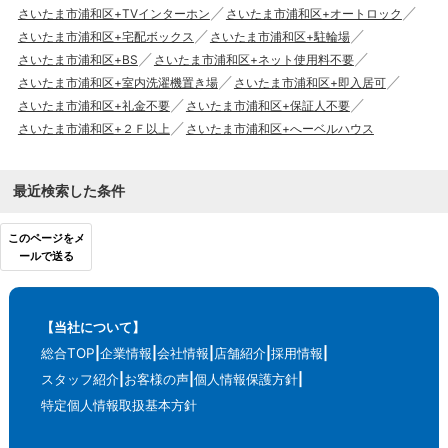
さいたま市浦和区+TVインターホン
さいたま市浦和区+オートロック
さいたま市浦和区+宅配ボックス
さいたま市浦和区+駐輪場
さいたま市浦和区+BS
さいたま市浦和区+ネット使用料不要
さいたま市浦和区+室内洗濯機置き場
さいたま市浦和区+即入居可
さいたま市浦和区+礼金不要
さいたま市浦和区+保証人不要
さいたま市浦和区+２Ｆ以上
さいたま市浦和区+へーベルハウス
最近検索した条件
このページをメ
ールで送る
【当社について】
総合TOP
企業情報
会社情報
店舗紹介
採用情報
スタッフ紹介
お客様の声
個人情報保護方針
特定個人情報取扱基本方針