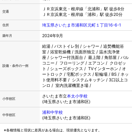
ＪＲ京浜東北・根岸線「北浦和」駅 徒歩8分
交通
ＪＲ京浜東北・根岸線「浦和」駅 徒歩20分
埼玉県さいたま市浦和区元町１丁目16-6-1
住所
2024年9月
築年月
給湯 / バストイレ別 / シャワー / 追焚機能浴
室 / 浴室乾燥機 / 洗面所独立 / 温水洗浄便
座 / シャワー付洗面台 / 最上階 / 角部屋 / バル
コニー / フローリング / エアコン / クロゼッ
設備・条件の一例
ト / シューズボックス / TVインターホン / オ
ートロック / 宅配ボックス / 駐輪場 / BS / ネッ
ト使用料不要 / システムキッチン / 3口以上コ
ンロ / 室内洗濯機置き場 /
さいたま市立
本太小学校
小学校区
(埼玉県さいたま市浦和区)
浦和中学校
中学校区
(埼玉県さいたま市浦和区)
※各種情報と現状に差異がある場合は、現状優先となります。