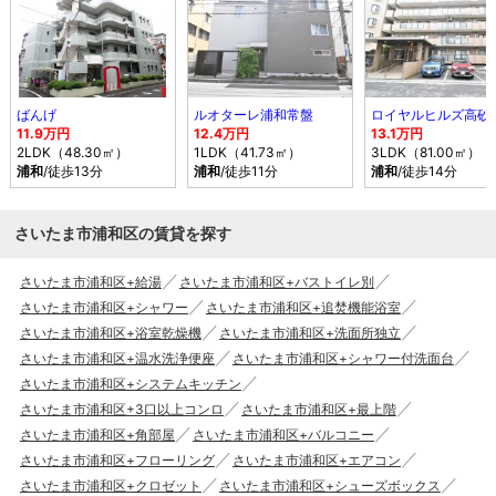
ばんげ
ルオターレ浦和常盤
ロイヤルヒルズ高砂
11.9万円
12.4万円
13.1万円
2LDK（48.30㎡）
1LDK（41.73㎡）
3LDK（81.00㎡）
浦和
/徒歩13分
浦和
/徒歩11分
浦和
/徒歩14分
さいたま市浦和区の賃貸を探す
さいたま市浦和区+給湯
さいたま市浦和区+バストイレ別
さいたま市浦和区+シャワー
さいたま市浦和区+追焚機能浴室
さいたま市浦和区+浴室乾燥機
さいたま市浦和区+洗面所独立
さいたま市浦和区+温水洗浄便座
さいたま市浦和区+シャワー付洗面台
さいたま市浦和区+システムキッチン
さいたま市浦和区+3口以上コンロ
さいたま市浦和区+最上階
さいたま市浦和区+角部屋
さいたま市浦和区+バルコニー
さいたま市浦和区+フローリング
さいたま市浦和区+エアコン
さいたま市浦和区+クロゼット
さいたま市浦和区+シューズボックス