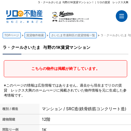
ラ・クールさいたま 与野の1K賃貸マンション！｜リロの賃貸 レックス大興
TOPページ
賃貸物件検索
さいたま市浦和区の賃貸情報一覧
ラ・クールさいたま 与
ラ・クールさいたま
与野の1K賃貸マンション
こちらの物件は掲載が終了しています。
※このページの情報は広告情報ではありません。過去から現在までリロの賃
貸 レックス大興のホームぺージに掲載されていた物件情報を元に生成した参
考情報です。
マンション / SRC造(鉄骨鉄筋コンクリート造)
種別 / 構造
12階
建物階建
1K
間取り一例