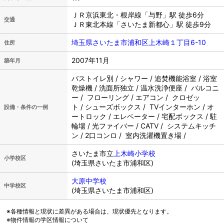
ＪＲ京浜東北・根岸線「与野」駅 徒歩6分
交通
ＪＲ東北本線「さいたま新都心」駅 徒歩9分
埼玉県さいたま市浦和区上木崎１丁目6-10
住所
2007年11月
築年月
バストイレ別 / シャワー / 追焚機能浴室 / 浴室
乾燥機 / 洗面所独立 / 温水洗浄便座 / バルコニ
ー / フローリング / エアコン / クロゼッ
ト / シューズボックス / TVインターホン / オ
設備・条件の一例
ートロック / エレベーター / 宅配ボックス / 駐
輪場 / 光ファイバー / CATV / システムキッチ
ン / 2口コンロ / 室内洗濯機置き場 /
さいたま市立
上木崎小学校
小学校区
(埼玉県さいたま市浦和区)
大原中学校
中学校区
(埼玉県さいたま市浦和区)
※各種情報と現状に差異がある場合は、現状優先となります。
※物件情報の学区情報について