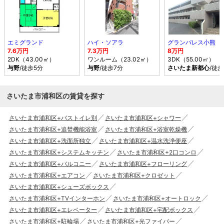
エミグランド
ハイ・ソアラ
グランパレス小熊
7.6万円
7.3万円
8万円
2DK（43.00㎡）
ワンルーム（23.02㎡）
3DK（55.00㎡）
与野
/徒歩5分
与野
/徒歩7分
さいたま新都心
/徒歩
さいたま市浦和区の賃貸を探す
さいたま市浦和区+バストイレ別
さいたま市浦和区+シャワー
さいたま市浦和区+追焚機能浴室
さいたま市浦和区+浴室乾燥機
さいたま市浦和区+洗面所独立
さいたま市浦和区+温水洗浄便座
さいたま市浦和区+システムキッチン
さいたま市浦和区+2口コンロ
さいたま市浦和区+バルコニー
さいたま市浦和区+フローリング
さいたま市浦和区+エアコン
さいたま市浦和区+クロゼット
さいたま市浦和区+シューズボックス
さいたま市浦和区+TVインターホン
さいたま市浦和区+オートロック
さいたま市浦和区+エレベーター
さいたま市浦和区+宅配ボックス
さいたま市浦和区+駐輪場
さいたま市浦和区+光ファイバー