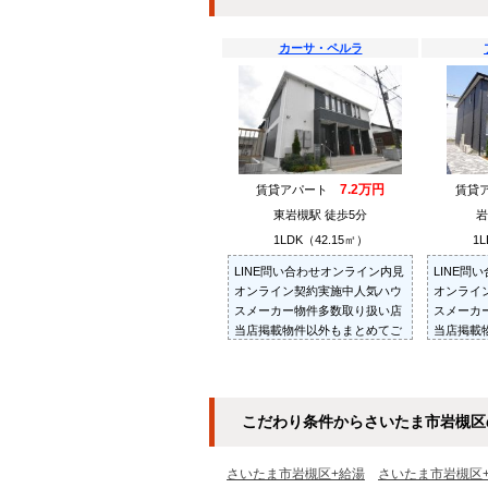
カーサ・ペルラ
7.2万円
賃貸アパート
賃貸
東岩槻駅 徒歩5分
岩
1LDK（42.15㎡）
1L
LINE問い合わせオンライン内見
LINE問
オンライン契約実施中人気ハウ
オンライ
スメーカー物件多数取り扱い店
スメーカ
当店掲載物件以外もまとめてご
当店掲載
紹介・ご内見可ご予算にあった
紹介・ご
お部屋を多数ご紹介させていた
お部屋を
だきます
だきます
こだわり条件からさいたま市岩槻区
さいたま市岩槻区+給湯
さいたま市岩槻区