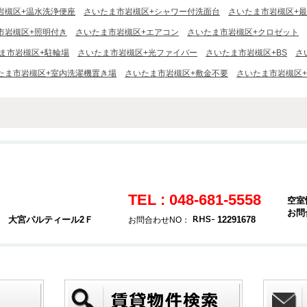
岩槻区+温水洗浄便座
さいたま市岩槻区+シャワー付洗面台
さいたま市岩槻区+
市岩槻区+照明付き
さいたま市岩槻区+エアコン
さいたま市岩槻区+クロゼット
ま市岩槻区+駐輪場
さいたま市岩槻区+光ファイバー
さいたま市岩槻区+BS
さ
たま市岩槻区+室内洗濯機置き場
さいたま市岩槻区+敷金不要
さいたま市岩槻区
TEL : 048-681-5558
空室
お問
4 大宮パルティール2Ｆ
12291678
お問合わせNO：