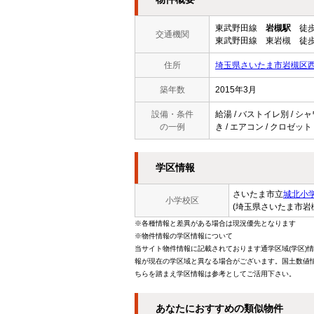
東武野田線
岩槻駅
徒歩
交通機関
東武野田線 東岩槻 徒歩
住所
埼玉県さいたま市岩槻区西
築年数
2015年3月
設備・条件
給湯 / バストイレ別 / シャ
の一例
き / エアコン / クロゼット
学区情報
さいたま市立
城北小
小学校区
(埼玉県さいたま市岩
※各種情報と差異がある場合は現況優先となります
※物件情報の学区情報について
当サイト物件情報に記載されております通学区域(学区)
報が現在の学区域と異なる場合がございます。国土数値情
ちらを踏まえ学区情報は参考としてご活用下さい。
あなたにおすすめの類似物件