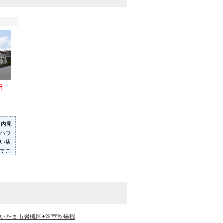
円
ン内見
ハウ
い店
てご
った
いた
いたま市岩槻区+浴室乾燥機