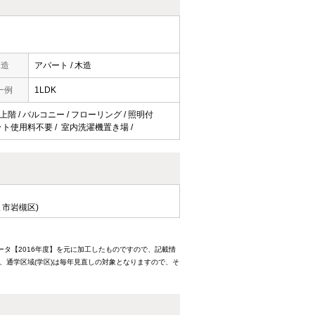
構造
アパート / 木造
一例
1LDK
上階 / バルコニー / フローリング / 照明付
/ ネット使用料不要 / 室内洗濯機置き場 /
ま市岩槻区)
ータ【2016年度】を元に加工したものですので、記載情
、通学区域(学区)は毎年見直しの対象となりますので、そ