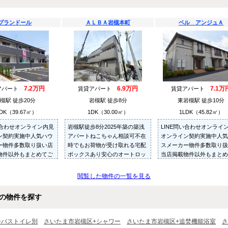
プランドール
ＡＬＢＡ岩槻本町
ベル アンジュＡ
7.2万円
6.9万円
7.1万
アパート
賃貸アパート
賃貸アパート
槻駅 徒歩20分
岩槻駅 徒歩8分
東岩槻駅 徒歩10分
DK（39.67㎡）
1DK（30.00㎡）
1LDK（45.82㎡）
い合わせオンライン内見
岩槻駅徒歩8分2025年築の築浅
LINE問い合わせオンライ
ン契約実施中人気ハウ
アパートねこちゃん相談可不在
オンライン契約実施中人気
ー物件多数取り扱い店
時でもお荷物が受け取れる宅配
スメーカー物件多数取り扱
物件以外もまとめてご
ボックスあり安心のオートロッ
当店掲載物件以外もまとめ
内見可ご予算にあった
ク・TVモニターホン付きで来客
紹介・ご内見可ご予算にあ
多数ご紹介させていた
時も安心です
お部屋を多数ご紹介させて
閲覧した物件の一覧を見る
だきます
の物件を探す
+バストイレ別
さいたま市岩槻区+シャワー
さいたま市岩槻区+追焚機能浴室
さ