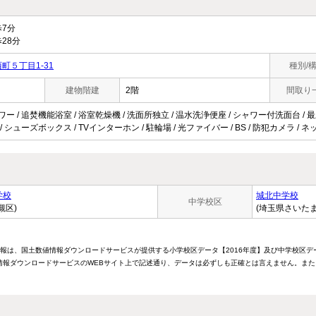
7分
28分
町５丁目1-31
種別/
建物階建
2階
間取り
ワー / 追焚機能浴室 / 浴室乾燥機 / 洗面所独立 / 温水洗浄便座 / シャワー付洗面台 / 最
 / シューズボックス / TVインターホン / 駐輪場 / 光ファイバー / BS / 防犯カメラ 
学校
城北中学校
中学校区
槻区)
(埼玉県さいた
情報は、国土数値情報ダウンロードサービスが提供する小学校区データ【2016年度】及び中学校区デ
報ダウンロードサービスのWEBサイト上で記述通り、データは必ずしも正確とは言えません。また