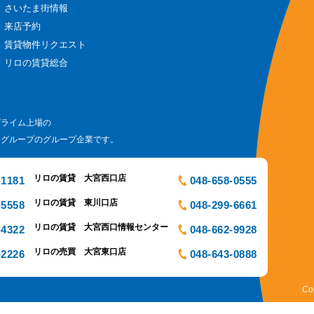
さいたま街情報
来店予約
賃貸物件リクエスト
リロの賃貸総合
プライム上場の
ログループのグループ企業です。
リロの賃貸 大宮西口店
-1181
048-658-0555
リロの賃貸 東川口店
-5558
048-299-6661
リロの賃貸 大宮西口情報センター
-4322
048-662-9928
リロの売買 大宮東口店
-2226
048-643-0888
Co