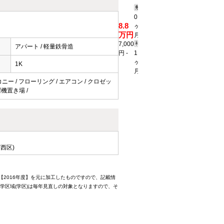
敷
0
詳
8.8
ヶ
2K
細
万円
月
37.01
を
7,000
礼
アパート / 軽量鉄骨造
2
見
ｍ
円
-
1.5
る
ヶ
1K
月
コニー / フローリング / エアコン / クロゼッ
濯機置き場 /
西区)
【2016年度】を元に加工したものですので、記載情
学区域(学区)は毎年見直しの対象となりますので、そ