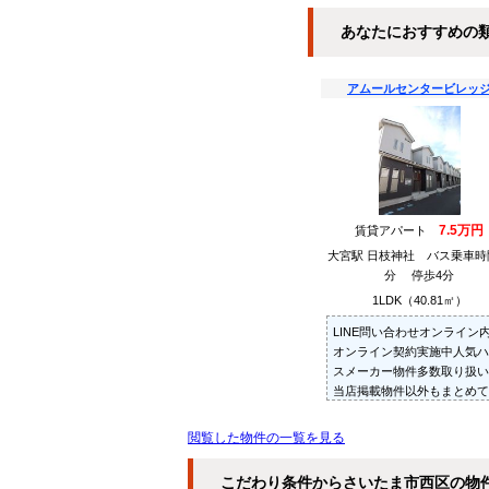
あなたにおすすめの
アムールセンタービレッ
7.5万円
賃貸アパート
大宮駅 日枝神社 バス乗車時
分 停歩4分
1LDK（40.81㎡）
LINE問い合わせオンライン
オンライン契約実施中人気ハ
スメーカー物件多数取り扱い
当店掲載物件以外もまとめて
紹介・ご内見可ご予算にあっ
お部屋を多数ご紹介させてい
閲覧した物件の一覧を見る
だきます
こだわり条件からさいたま市西区の物