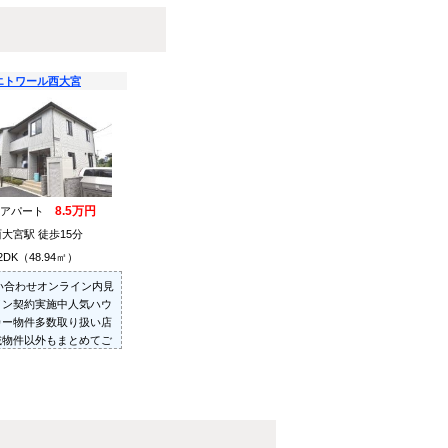
エトワール西大宮
8.5万円
貸アパート
西大宮駅 徒歩15分
2DK（48.94㎡）
問い合わせオンライン内見
イン契約実施中人気ハウ
カー物件多数取り扱い店
載物件以外もまとめてご
ご内見可ご予算にあった
を多数ご紹介させていた
す