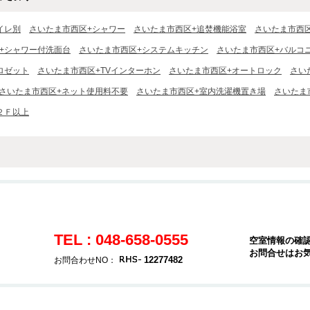
イレ別
さいたま市西区+シャワー
さいたま市西区+追焚機能浴室
さいたま市西
+シャワー付洗面台
さいたま市西区+システムキッチン
さいたま市西区+バルコ
ロゼット
さいたま市西区+TVインターホン
さいたま市西区+オートロック
さい
さいたま市西区+ネット使用料不要
さいたま市西区+室内洗濯機置き場
さいたま
２Ｆ以上
TEL : 048-658-0555
空室情報の確
お問合せはお
12277482
お問合わせNO：