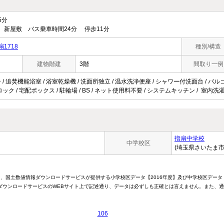
5分
 新屋敷 バス乗車時間24分 停歩11分
1718
種別/構造
建物階建
3階
間取り一例
 / 追焚機能浴室 / 浴室乾燥機 / 洗面所独立 / 温水洗浄便座 / シャワー付洗面台 / バル
ロック / 宅配ボックス / 駐輪場 / BS / ネット使用料不要 / システムキッチン / 室内洗
指扇中学校
中学校区
(埼玉県さいたま市
は、国土数値情報ダウンロードサービスが提供する小学校区データ【2016年度】及び中学校区データ
ウンロードサービスのWEBサイト上で記述通り、データは必ずしも正確とは言えません。また、通
106