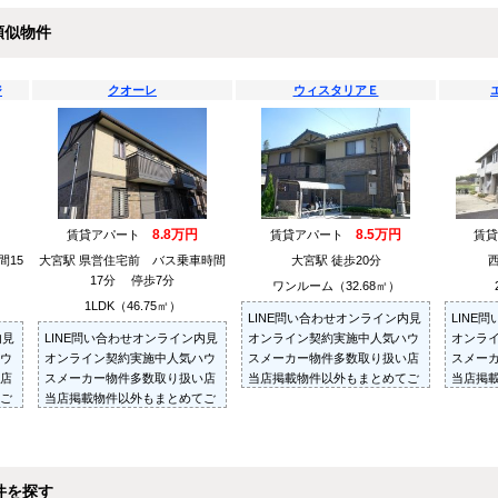
類似物件
ジ
クオーレ
ウィスタリアＥ
8.8万円
8.5万円
賃貸アパート
賃貸アパート
賃
間15
大宮駅 県営住宅前 バス乗車時間
大宮駅 徒歩20分
17分 停歩7分
ワンルーム（32.68㎡）
1LDK（46.75㎡）
LINE問い合わせオンライン内見
LINE
内見
LINE問い合わせオンライン内見
オンライン契約実施中人気ハウ
オンラ
ウ
オンライン契約実施中人気ハウ
スメーカー物件多数取り扱い店
スメー
店
スメーカー物件多数取り扱い店
当店掲載物件以外もまとめてご
当店掲
ご
当店掲載物件以外もまとめてご
紹介・ご内見可ご予算にあった
紹介・
た
紹介・ご内見可ご予算にあった
お部屋を多数ご紹介させていた
お部屋
た
お部屋を多数ご紹介させていた
だきます
だきま
だきます
件を探す