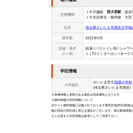
ＪＲ川越線
西大宮駅
徒歩
交通機関
ＪＲ京浜東北・根岸線 大宮
住所
埼玉県さいたま市西区大字指扇
築年数
2021年5月
設備・条件
給湯 / バストイレ別 / シャワー
の一例
ト / TVインターホン / オート
学区情報
さいたま市立
指扇小学校
小学校区
(埼玉県さいたま市西区)
※各種情報と差異がある場合は現況優先となります
※物件情報の学区情報について
当サイト物件情報に記載されております通学区域(学区)情報
報が現在の学区域と異なる場合がございます。国土数値情報ダ
ちらを踏まえ学区情報は参考としてご活用下さい。