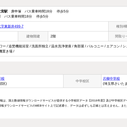
大宮駅
庚申塚 バス乗車時間18分 停歩5分
 バス乗車時間18分 停歩5分
東新井499-7
種別/
建物階建
2階
間取り
ワー / 追焚機能浴室 / 洗面所独立 / 温水洗浄便座 / 角部屋 / バルコニー / エアコン /
洗濯機置き場 /
学校
片柳中学校
中学校区
沼区)
(埼玉県さいた
情報は、国土数値情報ダウンロードサービスが提供する小学校区データ【2016年度】及び中学校区デ
報ダウンロードサービスのWEBサイト上で記述通り、データは必ずしも正確とは言えません。また