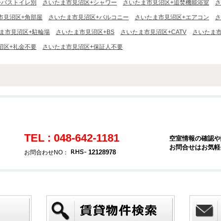
+バストイレ別
さいたま市見沼区+シャワー
さいたま市見沼区+追焚機能浴室
さ
市見沼区+角部屋
さいたま市見沼区+バルコニー
さいたま市見沼区+エアコン
さ
ま市見沼区+駐輪場
さいたま市見沼区+BS
さいたま市見沼区+CATV
さいたま
沼区+礼金不要
さいたま市見沼区+保証人不要
TEL : 048-642-1181
空室情報の確認や
お問合せはお気軽
12128978
お問合わせNO：