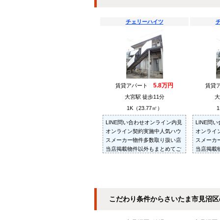
チェリーハイツ
5.8万円
賃貸アパート
賃貸
大宮駅 徒歩11分
大
1K（23.77㎡）
1
LINE問い合わせオンライン内見
LINE問
オンライン契約実施中人気ハウ
オンライ
スメーカー物件多数取り扱い店
スメーカ
当店掲載物件以外もまとめてご
当店掲載
紹介・ご内見可ご予算にあった
紹介・ご
お部屋を多数ご紹介させていた
お部屋を
だきます
だきます
こだわり条件からさいたま市見沼区