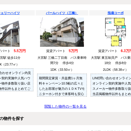
チェリーハイツ
パールハイツ（三橋）
指扇コーポ
5.5万円
5万円
6.3万
アパート
賃貸アパート
賃貸アパート
宮駅 徒歩11分
大宮駅 三橋二丁目南 バス乗車時
大宮駅 東五味貝戸 バス乗
間7分 停歩4分
18分 停歩8分
K（23.77㎡）
1DK（33.50㎡）
2LDK（58.38㎡）
い合わせオンライン内見
ン契約実施中人気ハウ
期間限定家賃・共益費1ヶ月無
LINE問い合わせオンライ
ー物件多数取り扱い店
料キャンペーン10.5帖の広々と
オンライン契約実施中人気
物件以外もまとめてご
したお部屋が魅力の１ＤＫTVモ
スメーカー物件多数取り扱
内見可ご予算にあった
ニターホン付きで来客時も安心
当店掲載物件以外もまとめ
多数ご紹介させていた
3口コンロのシステムキッチン
紹介・ご内見可ご予算にあ
あり
お部屋を多数ご紹介させて
閲覧した物件の一覧を見る
だきます
の物件を探す