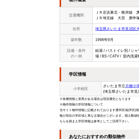
ＪＲ京浜東北・根岸線
交通機関
ＪＲ埼京線 大宮 庚申塚
住所
埼玉県さいたま市見沼区大字
築年数
1998年9月
設備・条件
給湯 / バストイレ別 / シャ
の一例
場 / BS / CATV / 室内
学区情報
さいたま市立
片柳小
小学校区
(埼玉県さいたま市見
※各種情報と差異がある場合は現況優先となります
※物件情報の学区情報について
当サイト物件情報に記載されております通学区域(学区)
報が現在の学区域と異なる場合がございます。国土数値情
ちらを踏まえ学区情報は参考としてご活用下さい。
あなたにおすすめの類似物件