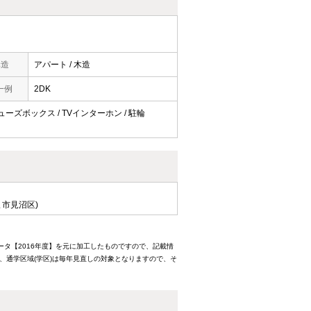
構造
アパート / 木造
一例
2DK
 シューズボックス / TVインターホン / 駐輪
ま市見沼区)
ータ【2016年度】を元に加工したものですので、記載情
、通学区域(学区)は毎年見直しの対象となりますので、そ