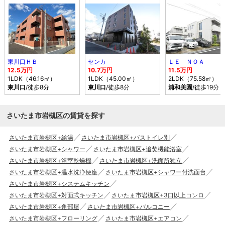
東川口ＨＢ
センカ
ＬＥ ＮＯＡ
12.5万円
10.7万円
11.5万円
1LDK（46.16㎡）
1LDK（45.00㎡）
2LDK（75.58㎡）
東川口
/徒歩8分
東川口
/徒歩8分
浦和美園
/徒歩19分
さいたま市岩槻区の賃貸を探す
さいたま市岩槻区+給湯
さいたま市岩槻区+バストイレ別
さいたま市岩槻区+シャワー
さいたま市岩槻区+追焚機能浴室
さいたま市岩槻区+浴室乾燥機
さいたま市岩槻区+洗面所独立
さいたま市岩槻区+温水洗浄便座
さいたま市岩槻区+シャワー付洗面台
さいたま市岩槻区+システムキッチン
さいたま市岩槻区+対面式キッチン
さいたま市岩槻区+3口以上コンロ
さいたま市岩槻区+角部屋
さいたま市岩槻区+バルコニー
さいたま市岩槻区+フローリング
さいたま市岩槻区+エアコン