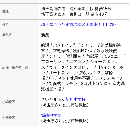
埼玉高速鉄道「浦和美園」駅 徒歩15分
交通
埼玉高速鉄道「東川口」駅 徒歩40分
埼玉県さいたま市岩槻区美園東１丁目28-
住所
新築
築年月
給湯 / バストイレ別 / シャワー / 追焚機能浴
室 / 浴室乾燥機 / 洗面所独立 / 温水洗浄便
座 / シャワー付洗面台 / 角部屋 / バルコニー /
フローリング / エアコン / シューズボック
ス / ウォークインクロゼット / TVインターホ
設備・条件の一例
ン / オートロック / 宅配ボックス / 駐輪
場 / BS / ネット使用料不要 / システムキッチ
ン / 対面式キッチン / 3口以上コンロ / 室内洗
濯機置き場 /
さいたま市立
新和小学校
小学校区
(埼玉県さいたま市岩槻区)
城南中学校
中学校区
(埼玉県さいたま市岩槻区)