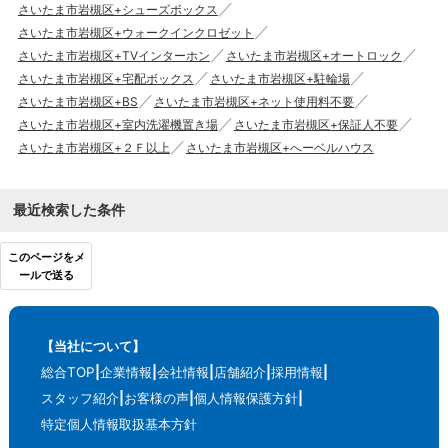
さいたま市岩槻区+シューズボックス
さいたま市岩槻区+ウォークインクロゼット
さいたま市岩槻区+TVインターホン
さいたま市岩槻区+オートロック
さいたま市岩槻区+宅配ボックス
さいたま市岩槻区+駐輪場
さいたま市岩槻区+BS
さいたま市岩槻区+ネット使用料不要
さいたま市岩槻区+室内洗濯機置き場
さいたま市岩槻区+保証人不要
さいたま市岩槻区+２Ｆ以上
さいたま市岩槻区+へーベルハウス
最近検索した条件
このページをメ
ールで送る
【当社について】
総合TOP
企業情報
会社情報
店舗紹介
採用情報
スタッフ紹介
お客様の声
個人情報保護方針
特定個人情報取扱基本方針