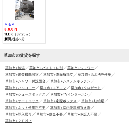
Ｍ＆Ｍ
8.6万円
1LDK（37.25㎡）
新田
/徒歩2分
草加市の賃貸を探す
草加市+給湯
草加市+バストイレ別
草加市+シャワー
草加市+追焚機能浴室
草加市+洗面所独立
草加市+温水洗浄便座
草加市+シャワー付洗面台
草加市+システムキッチン
草加市+バルコニー
草加市+エアコン
草加市+クロゼット
草加市+シューズボックス
草加市+TVインターホン
草加市+オートロック
草加市+宅配ボックス
草加市+駐輪場
草加市+ネット使用料不要
草加市+室内洗濯機置き場
草加市+即入居可
草加市+敷金不要
草加市+保証人不要
草加市+２Ｆ以上