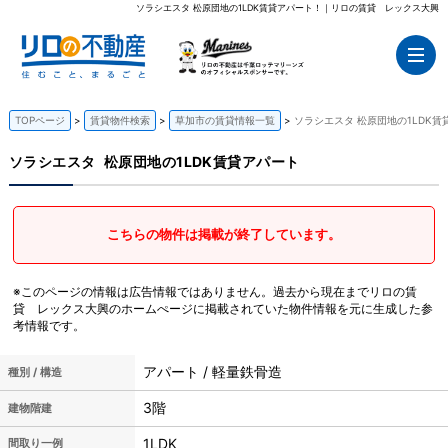
ソラシエスタ 松原団地の1LDK賃貸アパート！｜リロの賃貸 レックス大興
TOPページ
賃貸物件検索
草加市の賃貸情報一覧
ソラシエスタ 松原団地の1LDK賃
ソラシエスタ
松原団地の1LDK賃貸アパート
こちらの物件は掲載が終了しています。
※このページの情報は広告情報ではありません。過去から現在までリロの賃
貸 レックス大興のホームぺージに掲載されていた物件情報を元に生成した参
考情報です。
アパート / 軽量鉄骨造
種別 / 構造
3階
建物階建
1LDK
間取り一例