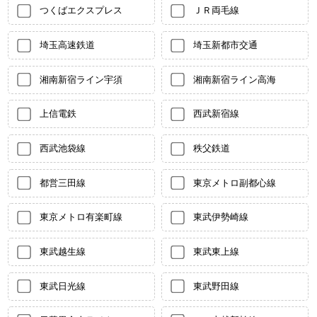
つくばエクスプレス
ＪＲ両毛線
埼玉高速鉄道
埼玉新都市交通
湘南新宿ライン宇須
湘南新宿ライン高海
上信電鉄
西武新宿線
西武池袋線
秩父鉄道
都営三田線
東京メトロ副都心線
東京メトロ有楽町線
東武伊勢崎線
東武越生線
東武東上線
東武日光線
東武野田線