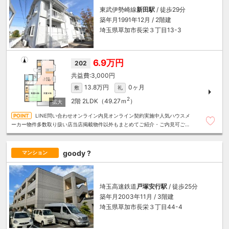
東武伊勢崎線
新田駅
/ 徒歩29分
築年月1991年12月 / 2階建
埼玉県草加市長栄３丁目13-3
6.9万円
202
3,000円
13.8万円
0ヶ月
敷
礼
2
2階
2LDK（49.27ｍ
）
LINE問い合わせオンライン内見オンライン契約実施中人気ハウスメ
ーカー物件多数取り扱い店当店掲載物件以外もまとめてご紹介・ご内見可ご予
算にあったお部屋を多数ご紹介させていただきます
goody ?
マンション
埼玉高速鉄道
戸塚安行駅
/ 徒歩25分
築年月2003年11月 / 3階建
埼玉県草加市長栄３丁目44-4