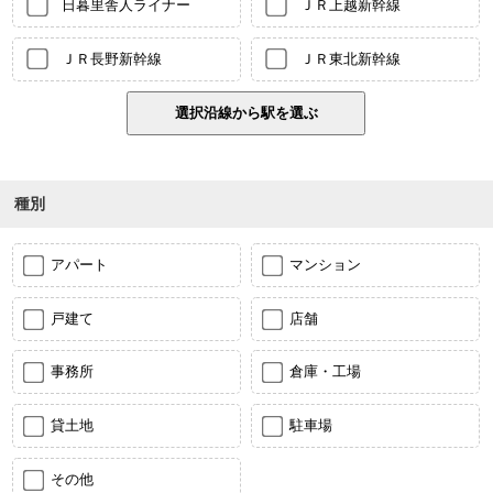
日暮里舎人ライナー
ＪＲ上越新幹線
ＪＲ長野新幹線
ＪＲ東北新幹線
種別
アパート
マンション
戸建て
店舗
事務所
倉庫・工場
貸土地
駐車場
その他