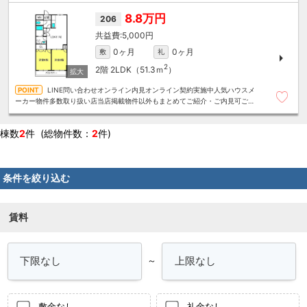
8.8万円
206
5,000円
0ヶ月
0ヶ月
敷
礼
2
2階
2LDK（51.3ｍ
）
LINE問い合わせオンライン内見オンライン契約実施中人気ハウスメ
ーカー物件多数取り扱い店当店掲載物件以外もまとめてご紹介・ご内見可ご予
算にあったお部屋を多数ご紹介させていただきます
棟数
2
件 (総物件数：
2
件)
条件を絞り込む
賃料
～
敷金なし
礼金なし