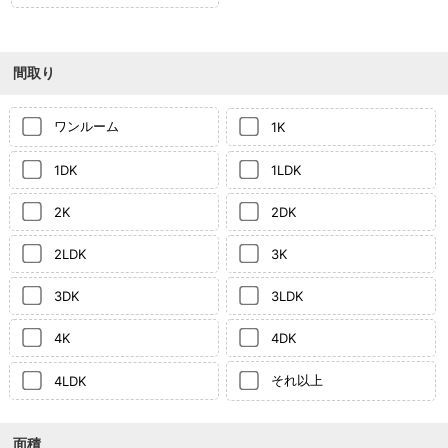
間取り
ワンルーム
1K
1DK
1LDK
2K
2DK
2LDK
3K
3DK
3LDK
4K
4DK
それ以上
4LDK
面積