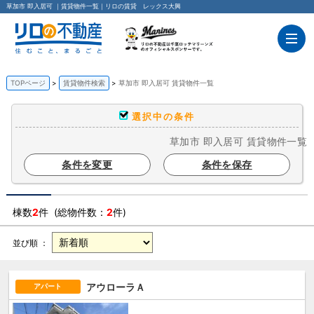
草加市 即入居可 ｜賃貸物件一覧｜リロの賃貸 レックス大興
TOPページ
賃貸物件検索
草加市 即入居可 賃貸物件一覧
選択中の条件
草加市 即入居可 賃貸物件一覧
条件を変更
条件を保存
棟数
2
件 (総物件数：
2
件)
並び順 ：
アウローラＡ
アパート