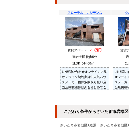
フローラル レジデンス
ウ
7.3万円
賃貸アパート
賃貸
東岩槻駅 徒歩5分
岩
1LDK（44.00㎡）
2L
LINE問い合わせオンライン内見
LINE問
オンライン契約実施中人気ハウ
オンライ
スメーカー物件多数取り扱い店
スメーカ
当店掲載物件以外もまとめてご
当店掲載
紹介・ご内見可ご予算にあった
紹介・ご
お部屋を多数ご紹介させていた
お部屋を
だきます
だきます
こだわり条件からさいたま市岩槻区
さいたま市岩槻区+給湯
さいたま市岩槻区