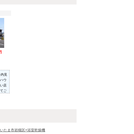
円
ン内見
ハウ
い店
てご
った
いた
いたま市岩槻区+浴室乾燥機