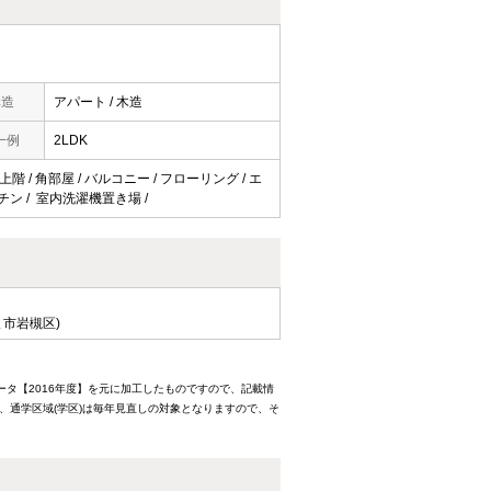
構造
アパート / 木造
一例
2LDK
階 / 角部屋 / バルコニー / フローリング / エ
ッチン / 室内洗濯機置き場 /
ま市岩槻区)
ータ【2016年度】を元に加工したものですので、記載情
、通学区域(学区)は毎年見直しの対象となりますので、そ