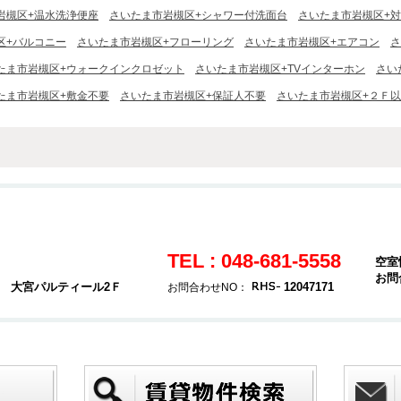
岩槻区+温水洗浄便座
さいたま市岩槻区+シャワー付洗面台
さいたま市岩槻区+
区+バルコニー
さいたま市岩槻区+フローリング
さいたま市岩槻区+エアコン
さ
たま市岩槻区+ウォークインクロゼット
さいたま市岩槻区+TVインターホン
さい
たま市岩槻区+敷金不要
さいたま市岩槻区+保証人不要
さいたま市岩槻区+２Ｆ
TEL : 048-681-5558
空室
お問
4 大宮パルティール2Ｆ
12047171
お問合わせNO：