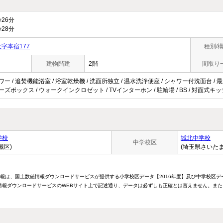
26分
28分
字本宿177
種別/
建物階建
2階
間取り
ワー / 追焚機能浴室 / 浴室乾燥機 / 洗面所独立 / 温水洗浄便座 / シャワー付洗面台 / 最上
ューズボックス / ウォークインクロゼット / TVインターホン / 駐輪場 / BS / 対面式キ
学校
城北中学校
中学校区
槻区)
(埼玉県さいた
情報は、国土数値情報ダウンロードサービスが提供する小学校区データ【2016年度】及び中学校区デ
報ダウンロードサービスのWEBサイト上で記述通り、データは必ずしも正確とは言えません。また