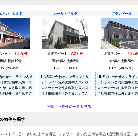
エイン ヒルド
カーサ・ペルラ
プランドール
7.5万円
7.2万円
7.2万
アパート
賃貸アパート
賃貸アパート
槻駅 徒歩19分
東岩槻駅 徒歩5分
岩槻駅 徒歩20分
DK（60.33㎡）
1LDK（42.15㎡）
1LDK（39.67㎡）
い合わせオンライン内見
LINE問い合わせオンライン内見
LINE問い合わせオンライ
ン契約実施中人気ハウ
オンライン契約実施中人気ハウ
オンライン契約実施中人気
ー物件多数取り扱い店
スメーカー物件多数取り扱い店
スメーカー物件多数取り扱
物件以外もまとめてご
当店掲載物件以外もまとめてご
当店掲載物件以外もまとめ
内見可ご予算にあった
紹介・ご内見可ご予算にあった
紹介・ご内見可ご予算にあ
多数ご紹介させていた
お部屋を多数ご紹介させていた
お部屋を多数ご紹介させて
閲覧した物件の一覧を見る
だきます
だきます
の物件を探す
+バストイレ別
さいたま市岩槻区+シャワー
さいたま市岩槻区+追焚機能浴室
さ