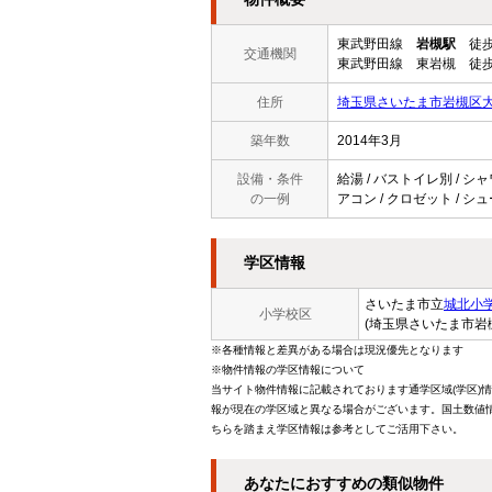
東武野田線
岩槻駅
徒歩
交通機関
東武野田線 東岩槻 徒歩
住所
埼玉県さいたま市岩槻区大
築年数
2014年3月
設備・条件
給湯 / バストイレ別 / シャ
の一例
アコン / クロゼット / シ
学区情報
さいたま市立
城北小
小学校区
(埼玉県さいたま市岩
※各種情報と差異がある場合は現況優先となります
※物件情報の学区情報について
当サイト物件情報に記載されております通学区域(学区)
報が現在の学区域と異なる場合がございます。国土数値情
ちらを踏まえ学区情報は参考としてご活用下さい。
あなたにおすすめの類似物件