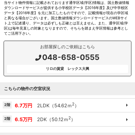
当サイト物件情報に記載されております通学区域(学区)情報は、国土数値情報
ダウンロードサービスが提供する小学校区データ【2016年度】及び中学校区
データ【2016年度】を元に加工したものですので、記載情報が現在の学区域
と異なる場合がございます。国土数値情報ダウンロードサービスのWEBサイ
ト上で記述通り、データは必ずしも正確とは言えません。また、通学区域(学
区)は毎年見直しの対象となりますので、そちらを踏まえ学区情報は参考とし
てご活用下さい。
お部屋探しのご依頼はこちら
048-658-0555
リロの賃貸 レックス大興
こちらの物件の空室状況
2
2階
6.7万円
2LDK（54.62ｍ
）
2
2階
6.5万円
2DK（50.12ｍ
）