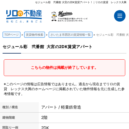
セジュール彩 弐番館 大宮の2DK賃貸アパート！｜リロの賃貸 レックス大興
TOPページ
賃貸物件検索
さいたま市西区の賃貸情報一覧
セジュール彩 弐番館 大
セジュール彩 弐番館
大宮の2DK賃貸アパート
こちらの物件は掲載が終了しています。
※このページの情報は広告情報ではありません。過去から現在までリロの賃
貸 レックス大興のホームぺージに掲載されていた物件情報を元に生成した参
考情報です。
アパート / 軽量鉄骨造
種別 / 構造
2階
建物階建
2DK
間取り一例