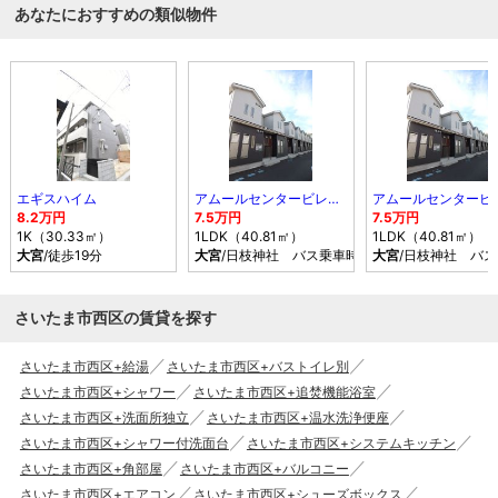
あなたにおすすめの類似物件
エギスハイム
アムールセンタービレッジ
8.2万円
7.5万円
7.5万円
1K（30.33㎡）
1LDK（40.81㎡）
1LDK（40.81㎡）
大宮
/徒歩19分
大宮
/日枝神社 バス乗車時間15分 停歩4分
大宮
/日枝神社 バス
さいたま市西区の賃貸を探す
さいたま市西区+給湯
さいたま市西区+バストイレ別
さいたま市西区+シャワー
さいたま市西区+追焚機能浴室
さいたま市西区+洗面所独立
さいたま市西区+温水洗浄便座
さいたま市西区+シャワー付洗面台
さいたま市西区+システムキッチン
さいたま市西区+角部屋
さいたま市西区+バルコニー
さいたま市西区+エアコン
さいたま市西区+シューズボックス