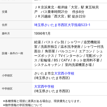
ＪＲ京浜東北・根岸線「大宮」駅 東五味貝
戸 バス乗車時間21分 停歩8分
交通
ＪＲ川越線「西大宮」駅 徒歩22分
埼玉県さいたま市西区大字指扇523-1
住所
1996年1月
築年月
給湯 / バストイレ別 / シャワー / 追焚機能浴
室 / 洗面所独立 / 温水洗浄便座 / シャワー付洗
面台 / 角部屋 / バルコニー / エアコン / シュ
設備・条件の一例
ーズボックス / TVインターホン / 宅配ボック
ス / 駐輪場 / BS / CATV / ネット使用料不要 /
システムキッチン / 室内洗濯機置き場 /
さいたま市立
大宮西小学校
小学校区
(埼玉県さいたま市西区)
大宮西中学校
中学校区
(埼玉県さいたま市西区)
※各種情報と現状に差異がある場合は、現状優先となります。
※物件情報の学区情報について