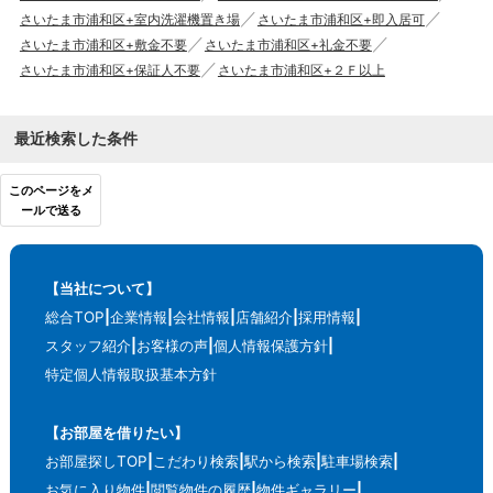
さいたま市浦和区+室内洗濯機置き場
さいたま市浦和区+即入居可
さいたま市浦和区+敷金不要
さいたま市浦和区+礼金不要
さいたま市浦和区+保証人不要
さいたま市浦和区+２Ｆ以上
最近検索した条件
このページをメ
ールで送る
【当社について】
総合TOP
企業情報
会社情報
店舗紹介
採用情報
スタッフ紹介
お客様の声
個人情報保護方針
特定個人情報取扱基本方針
【お部屋を借りたい】
お部屋探しTOP
こだわり検索
駅から検索
駐車場検索
お気に入り物件
閲覧物件の履歴
物件ギャラリー