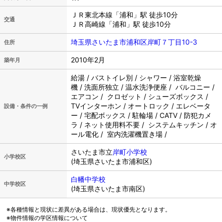
ＪＲ東北本線「浦和」駅 徒歩10分
交通
ＪＲ高崎線「浦和」駅 徒歩10分
埼玉県さいたま市浦和区岸町７丁目10-3
住所
2010年2月
築年月
給湯 / バストイレ別 / シャワー / 浴室乾燥
機 / 洗面所独立 / 温水洗浄便座 / バルコニー /
エアコン / クロゼット / シューズボックス /
TVインターホン / オートロック / エレベータ
設備・条件の一例
ー / 宅配ボックス / 駐輪場 / CATV / 防犯カメ
ラ / ネット使用料不要 / システムキッチン / オ
ール電化 / 室内洗濯機置き場 /
さいたま市立
岸町小学校
小学校区
(埼玉県さいたま市浦和区)
白幡中学校
中学校区
(埼玉県さいたま市南区)
※各種情報と現状に差異がある場合は、現状優先となります。
※物件情報の学区情報について