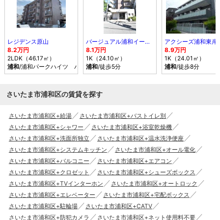
レジデンス原山
バージュアル浦和イースト
アクシーズ浦和東岸
8.2万円
8.1万円
8.9万円
2LDK（46.17㎡）
1K（24.10㎡）
1K（24.01㎡）
浦和
/浦和パークハイツ バス乗車時間9分 停歩4分
浦和
/徒歩5分
浦和
/徒歩8分
さいたま市浦和区の賃貸を探す
さいたま市浦和区+給湯
さいたま市浦和区+バストイレ別
さいたま市浦和区+シャワー
さいたま市浦和区+浴室乾燥機
さいたま市浦和区+洗面所独立
さいたま市浦和区+温水洗浄便座
さいたま市浦和区+システムキッチン
さいたま市浦和区+オール電化
さいたま市浦和区+バルコニー
さいたま市浦和区+エアコン
さいたま市浦和区+クロゼット
さいたま市浦和区+シューズボックス
さいたま市浦和区+TVインターホン
さいたま市浦和区+オートロック
さいたま市浦和区+エレベーター
さいたま市浦和区+宅配ボックス
さいたま市浦和区+駐輪場
さいたま市浦和区+CATV
さいたま市浦和区+防犯カメラ
さいたま市浦和区+ネット使用料不要