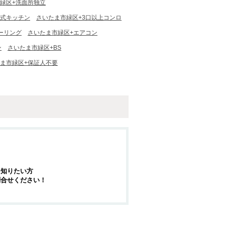
緑区+洗面所独立
面式キッチン
さいたま市緑区+3口以上コンロ
ーリング
さいたま市緑区+エアコン
ン
さいたま市緑区+BS
ま市緑区+保証人不要
を知りたい方
問合せください！