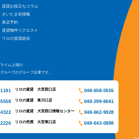
賃貸お役立ちコラム
さいたま街情報
来店予約
賃貸物件リクエスト
リロの賃貸総合
プライム上場の
ログループのグループ企業です。
リロの賃貸 大宮西口店
-1181
048-658-0555
リロの賃貸 東川口店
-5558
048-299-6661
リロの賃貸 大宮西口情報センター
-4322
048-662-9928
リロの売買 大宮東口店
-2226
048-643-0888
Co