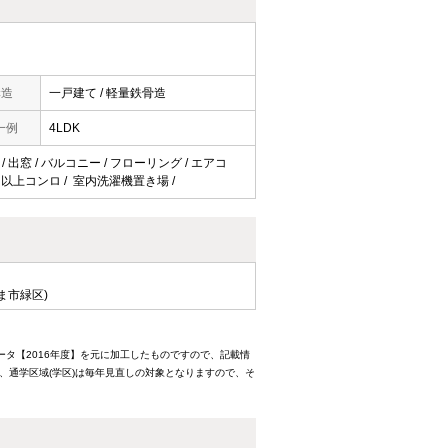
構造
一戸建て / 軽量鉄骨造
一例
4LDK
/ 出窓 / バルコニー / フローリング / エアコ
 3口以上コンロ / 室内洗濯機置き場 /
ま市緑区)
ータ【2016年度】を元に加工したものですので、記載情
、通学区域(学区)は毎年見直しの対象となりますので、そ