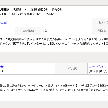
北浦和駅
JR寮前 バス乗車時間15分 停歩6分
浦和 山崎 バス乗車時間15分 停歩5分
字三室
種別/
建物階建
2階
間取り
ワー / 追焚機能浴室 / 洗面所独立 / 温水洗浄便座 / シャワー付洗面台 / 最上階 / 角部屋 
ズボックス / 床下収納 / TVインターホン / BS / システムキッチン / 対面式キッチン /
学校
三室中学校
中学校区
区)
(埼玉県さいた
情報は、国土数値情報ダウンロードサービスが提供する小学校区データ【2016年度】及び中学校区デ
報ダウンロードサービスのWEBサイト上で記述通り、データは必ずしも正確とは言えません。また