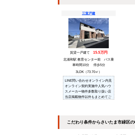
三室戸建
15.5万円
賃貸一戸建て
北浦和駅 教育センター前 バス乗
車時間10分 停歩5分
3LDK（73.70㎡）
LINE問い合わせオンライン内見
オンライン契約実施中人気ハウ
スメーカー物件多数取り扱い店
当店掲載物件以外もまとめてご
紹介・ご内見可ご予算にあった
お部屋を多数ご紹介させていた
だきます
こだわり条件からさいたま市緑区の