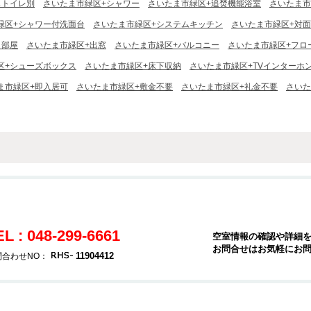
ストイレ別
さいたま市緑区+シャワー
さいたま市緑区+追焚機能浴室
さいたま市
緑区+シャワー付洗面台
さいたま市緑区+システムキッチン
さいたま市緑区+対
角部屋
さいたま市緑区+出窓
さいたま市緑区+バルコニー
さいたま市緑区+フロ
区+シューズボックス
さいたま市緑区+床下収納
さいたま市緑区+TVインターホ
ま市緑区+即入居可
さいたま市緑区+敷金不要
さいたま市緑区+礼金不要
さいた
EL : 048-299-6661
空室情報の確認や詳細
お問合せはお気軽にお
11904412
問合わせNO：