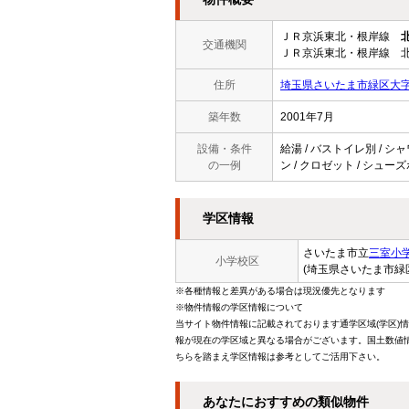
ＪＲ京浜東北・根岸線
交通機関
ＪＲ京浜東北・根岸線 北
住所
埼玉県さいたま市緑区大
築年数
2001年7月
設備・条件
給湯 / バストイレ別 / シャ
の一例
ン / クロゼット / シュー
学区情報
さいたま市立
三室小
小学校区
(埼玉県さいたま市緑
※各種情報と差異がある場合は現況優先となります
※物件情報の学区情報について
当サイト物件情報に記載されております通学区域(学区)
報が現在の学区域と異なる場合がございます。国土数値情
ちらを踏まえ学区情報は参考としてご活用下さい。
あなたにおすすめの類似物件