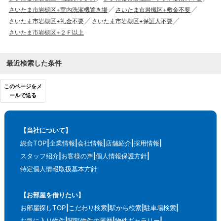
さいたま市岩槻区+室内洗濯機置き場
さいたま市岩槻区+敷金不要
さいたま市岩槻区+礼金不要
さいたま市岩槻区+保証人不要
さいたま市岩槻区+２Ｆ以上
最近検索した条件
このページをメ
ールで送る
【当社について】
総合TOP
企業情報
会社情報
店舗紹介
採用情報
スタッフ紹介
お客様の声
個人情報保護方針
特定個人情報取扱基本方針
【お部屋を借りたい】
お部屋探しTOP
こだわり検索
駅から検索
駐車場検索
お気に入り物件
閲覧物件の履歴
物件ギャラリー