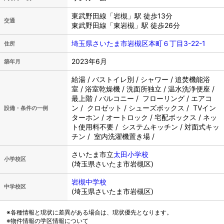
東武野田線「岩槻」駅 徒歩13分
交通
東武野田線「東岩槻」駅 徒歩26分
埼玉県さいたま市岩槻区本町６丁目3-22-1
住所
2023年6月
築年月
給湯 / バストイレ別 / シャワー / 追焚機能浴
室 / 浴室乾燥機 / 洗面所独立 / 温水洗浄便座 /
最上階 / バルコニー / フローリング / エアコ
ン / クロゼット / シューズボックス / TVイン
設備・条件の一例
ターホン / オートロック / 宅配ボックス / ネッ
ト使用料不要 / システムキッチン / 対面式キッ
チン / 室内洗濯機置き場 /
さいたま市立
太田小学校
小学校区
(埼玉県さいたま市岩槻区)
岩槻中学校
中学校区
(埼玉県さいたま市岩槻区)
※各種情報と現状に差異がある場合は、現状優先となります。
※物件情報の学区情報について