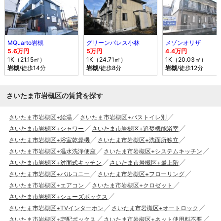
MQuarto岩槻
グリーンパレス小林
メゾンオリザ
5.6万円
5万円
4.4万円
1K（21.15㎡）
1K（24.71㎡）
1K（20.03㎡）
岩槻
/徒歩14分
岩槻
/徒歩8分
岩槻
/徒歩12分
さいたま市岩槻区の賃貸を探す
さいたま市岩槻区+給湯
さいたま市岩槻区+バストイレ別
さいたま市岩槻区+シャワー
さいたま市岩槻区+追焚機能浴室
さいたま市岩槻区+浴室乾燥機
さいたま市岩槻区+洗面所独立
さいたま市岩槻区+温水洗浄便座
さいたま市岩槻区+システムキッチン
さいたま市岩槻区+対面式キッチン
さいたま市岩槻区+最上階
さいたま市岩槻区+バルコニー
さいたま市岩槻区+フローリング
さいたま市岩槻区+エアコン
さいたま市岩槻区+クロゼット
さいたま市岩槻区+シューズボックス
さいたま市岩槻区+TVインターホン
さいたま市岩槻区+オートロック
さいたま市岩槻区+宅配ボックス
さいたま市岩槻区+ネット使用料不要