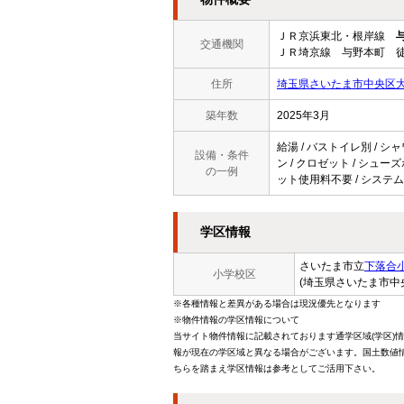
ＪＲ京浜東北・根岸線
交通機関
ＪＲ埼京線 与野本町 徒
住所
埼玉県さいたま市中央区大字
築年数
2025年3月
給湯 / バストイレ別 / シャ
設備・条件
ン / クロゼット / シューズ
の一例
ット使用料不要 / システム
学区情報
さいたま市立
下落合
小学校区
(埼玉県さいたま市中
※各種情報と差異がある場合は現況優先となります
※物件情報の学区情報について
当サイト物件情報に記載されております通学区域(学区)
報が現在の学区域と異なる場合がございます。国土数値情
ちらを踏まえ学区情報は参考としてご活用下さい。