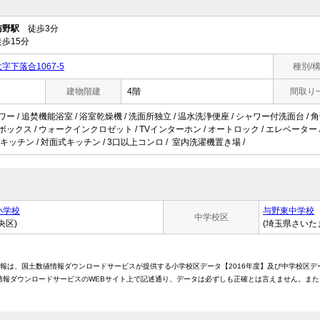
与野駅
徒歩3分
歩15分
下落合1067-5
種別/
建物階建
4階
間取り
ワー / 追焚機能浴室 / 浴室乾燥機 / 洗面所独立 / 温水洗浄便座 / シャワー付洗面台 / 角
ボックス / ウォークインクロゼット / TVインターホン / オートロック / エレベーター / 宅
キッチン / 対面式キッチン / 3口以上コンロ / 室内洗濯機置き場 /
小学校
与野東中学校
中学校区
央区)
(埼玉県さいた
情報は、国土数値情報ダウンロードサービスが提供する小学校区データ【2016年度】及び中学校区デ
報ダウンロードサービスのWEBサイト上で記述通り、データは必ずしも正確とは言えません。また