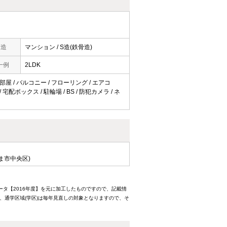
構造
マンション / S造(鉄骨造)
一例
2LDK
部屋 / バルコニー / フローリング / エアコ
配ボックス / 駐輪場 / BS / 防犯カメラ / ネ
ま市中央区)
ータ【2016年度】を元に加工したものですので、記載情
、通学区域(学区)は毎年見直しの対象となりますので、そ