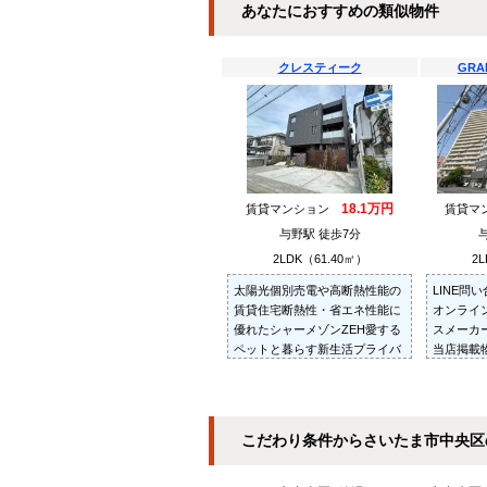
あなたにおすすめの類似物件
クレスティーク
GRA
18.1万円
賃貸マンション
賃貸マ
与野駅 徒歩7分
2LDK（61.40㎡）
2L
太陽光個別売電や高断熱性能の
LINE問
賃貸住宅断熱性・省エネ性能に
オンライ
優れたシャーメゾンZEH愛する
スメーカ
ペットと暮らす新生活プライバ
当店掲載
シーを確保した屋内廊下スタイ
紹介・ご
ルを採用
お部屋を
だきます
こだわり条件からさいたま市中央区