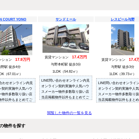
N COURT YONO
サンドミール
レスピール与野
17.4万円
賃貸マンション
17.9万円
17.4
ンション
賃貸マンション
与野本町駅 徒歩3分
与野駅 徒歩4分
与野駅 徒歩3分
1LDK（54.82㎡）
DK（67.01㎡）
1LDK（39.73㎡）
LINE問い合わせオンライン内見
い合わせオンライン内見
LINE問い合わせオンライ
オンライン契約実施中人気ハウ
ン契約実施中人気ハウ
オンライン契約実施中人気
スメーカー物件多数取り扱い店
ー物件多数取り扱い店
スメーカー物件多数取り扱
当店掲載物件以外もまとめてご
物件以外もまとめてご
当店掲載物件以外もまとめ
紹介・ご内見可ご予算にあった
内見可ご予算にあった
紹介・ご内見可ご予算にあ
お部屋を多数ご紹介させていた
多数ご紹介させていた
お部屋を多数ご紹介させて
閲覧した物件の一覧を見る
だきます
だきます
の物件を探す