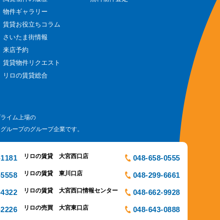
物件ギャラリー
賃貸お役立ちコラム
さいたま街情報
来店予約
賃貸物件リクエスト
リロの賃貸総合
プライム上場の
ログループのグループ企業です。
リロの賃貸 大宮西口店
-1181
048-658-0555
リロの賃貸 東川口店
-5558
048-299-6661
リロの賃貸 大宮西口情報センター
-4322
048-662-9928
リロの売買 大宮東口店
-2226
048-643-0888