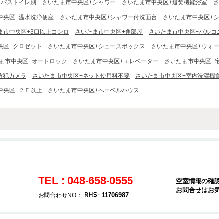
+バストイレ別
さいたま市中央区+シャワー
さいたま市中央区+追焚機能浴室
さ
中央区+温水洗浄便座
さいたま市中央区+シャワー付洗面台
さいたま市中央区+
ま市中央区+3口以上コンロ
さいたま市中央区+角部屋
さいたま市中央区+バルコ
央区+クロゼット
さいたま市中央区+シューズボックス
さいたま市中央区+ウォ
ま市中央区+オートロック
さいたま市中央区+エレベーター
さいたま市中央区+
防犯カメラ
さいたま市中央区+ネット使用料不要
さいたま市中央区+室内洗濯機
中央区+２Ｆ以上
さいたま市中央区+へーベルハウス
TEL : 048-658-0555
空室情報の確
お問合せはお
11706987
お問合わせNO：