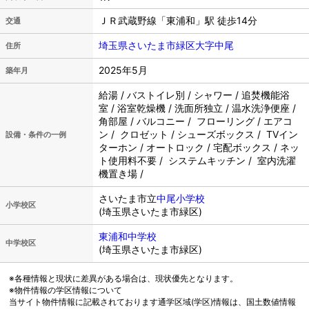
ＪＲ武蔵野線「東浦和」駅 徒歩14分
交通
埼玉県さいたま市緑区大字中尾
住所
2025年5月
築年月
給湯 / バストイレ別 / シャワー / 追焚機能浴
室 / 浴室乾燥機 / 洗面所独立 / 温水洗浄便座 /
角部屋 / バルコニー / フローリング / エアコ
ン / クロゼット / シューズボックス / TVイン
設備・条件の一例
ターホン / オートロック / 宅配ボックス / ネッ
ト使用料不要 / システムキッチン / 室内洗濯
機置き場 /
さいたま市立
中尾小学校
小学校区
(埼玉県さいたま市緑区)
東浦和中学校
中学校区
(埼玉県さいたま市緑区)
※各種情報と現状に差異がある場合は、現状優先となります。
※物件情報の学区情報について
当サイト物件情報に記載されております通学区域(学区)情報は、国土数値情報