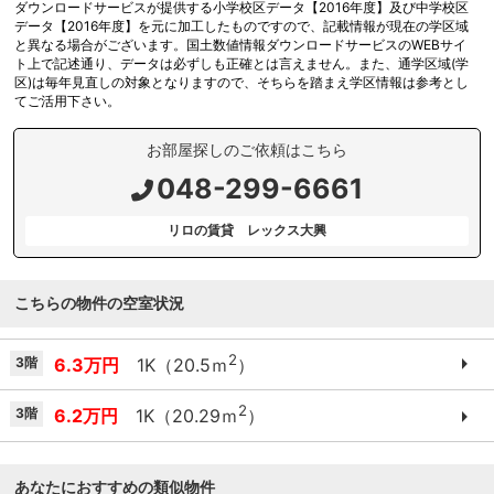
ダウンロードサービスが提供する小学校区データ【2016年度】及び中学校区
データ【2016年度】を元に加工したものですので、記載情報が現在の学区域
と異なる場合がございます。国土数値情報ダウンロードサービスのWEBサイ
ト上で記述通り、データは必ずしも正確とは言えません。また、通学区域(学
区)は毎年見直しの対象となりますので、そちらを踏まえ学区情報は参考とし
てご活用下さい。
お部屋探しのご依頼はこちら
048-299-6661
リロの賃貸 レックス大興
こちらの物件の空室状況
2
3階
6.3万円
1K（20.5ｍ
）
2
3階
6.2万円
1K（20.29ｍ
）
あなたにおすすめの類似物件