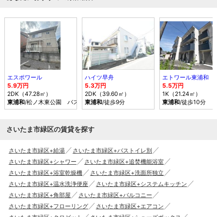
エスポワール
ハイツ早舟
エトワール東浦和
5.9万円
5.3万円
5.5万円
2DK（47.28㎡）
2DK（39.60㎡）
1K（21.24㎡）
東浦和
/松ノ木東公園 バス乗車時間6分 停歩5分
東浦和
/徒歩9分
東浦和
/徒歩10分
さいたま市緑区の賃貸を探す
さいたま市緑区+給湯
さいたま市緑区+バストイレ別
さいたま市緑区+シャワー
さいたま市緑区+追焚機能浴室
さいたま市緑区+浴室乾燥機
さいたま市緑区+洗面所独立
さいたま市緑区+温水洗浄便座
さいたま市緑区+システムキッチン
さいたま市緑区+角部屋
さいたま市緑区+バルコニー
さいたま市緑区+フローリング
さいたま市緑区+エアコン