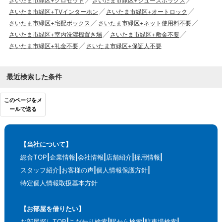
さいたま市緑区+クロゼット
さいたま市緑区+シューズボックス
さいたま市緑区+TVインターホン
さいたま市緑区+オートロック
さいたま市緑区+宅配ボックス
さいたま市緑区+ネット使用料不要
さいたま市緑区+室内洗濯機置き場
さいたま市緑区+敷金不要
さいたま市緑区+礼金不要
さいたま市緑区+保証人不要
最近検索した条件
このページをメ
ールで送る
【当社について】
総合TOP
企業情報
会社情報
店舗紹介
採用情報
スタッフ紹介
お客様の声
個人情報保護方針
特定個人情報取扱基本方針
【お部屋を借りたい】
お部屋探しTOP
こだわり検索
駅から検索
駐車場検索