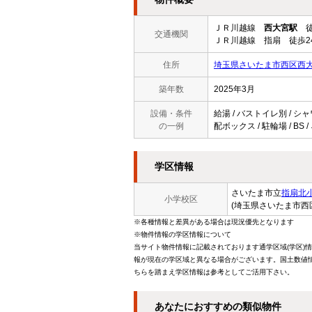
ＪＲ川越線
西大宮駅
徒
交通機関
ＪＲ川越線 指扇 徒歩2
住所
埼玉県さいたま市西区西
築年数
2025年3月
設備・条件
給湯 / バストイレ別 / シャ
の一例
配ボックス / 駐輪場 / B
学区情報
さいたま市立
指扇北
小学校区
(埼玉県さいたま市西
※各種情報と差異がある場合は現況優先となります
※物件情報の学区情報について
当サイト物件情報に記載されております通学区域(学区)
報が現在の学区域と異なる場合がございます。国土数値情
ちらを踏まえ学区情報は参考としてご活用下さい。
あなたにおすすめの類似物件