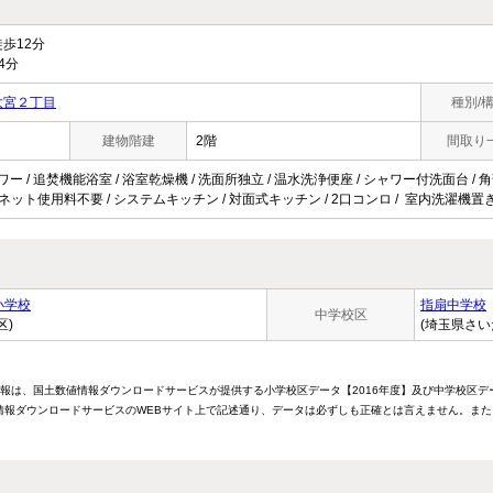
歩12分
4分
大宮２丁目
種別/
建物階建
2階
間取り
ワー / 追焚機能浴室 / 浴室乾燥機 / 洗面所独立 / 温水洗浄便座 / シャワー付洗面台 / 角部
S / ネット使用料不要 / システムキッチン / 対面式キッチン / 2口コンロ / 室内洗濯機置き
小学校
指扇中学校
中学校区
区)
(埼玉県さい
情報は、国土数値情報ダウンロードサービスが提供する小学校区データ【2016年度】及び中学校区デ
報ダウンロードサービスのWEBサイト上で記述通り、データは必ずしも正確とは言えません。また