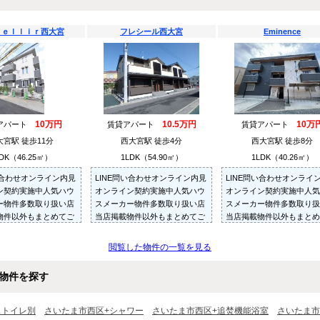
ｂｅｌｌｉｒ西大宮
フレシール西大宮
Eminence
10万円
10.5万円
10万
アパート
賃貸アパート
賃貸アパート
大宮駅 徒歩11分
西大宮駅 徒歩4分
西大宮駅 徒歩8分
DK（46.25㎡）
1LDK（54.90㎡）
1LDK（40.26㎡）
い合わせオンライン内見
LINE問い合わせオンライン内見
LINE問い合わせオンライ
ン契約実施中人気ハウ
オンライン契約実施中人気ハウ
オンライン契約実施中人気
ー物件多数取り扱い店
スメーカー物件多数取り扱い店
スメーカー物件多数取り扱
物件以外もまとめてご
当店掲載物件以外もまとめてご
当店掲載物件以外もまとめ
内見可ご予算にあった
紹介・ご内見可ご予算にあった
紹介・ご内見可ご予算にあ
多数ご紹介させていた
お部屋を多数ご紹介させていた
お部屋を多数ご紹介させて
閲覧した物件の一覧を見る
だきます
だきます
物件を探す
ストイレ別
さいたま市西区+シャワー
さいたま市西区+追焚機能浴室
さいたま市