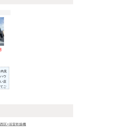
円
ン内見
ハウ
い店
てご
った
いた
西区+浴室乾燥機