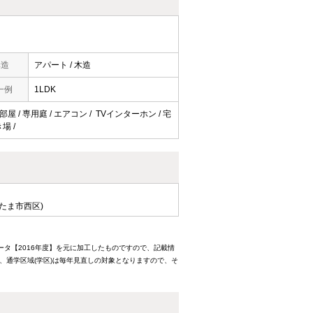
構造
アパート / 木造
一例
1LDK
屋 / 専用庭 / エアコン / TVインターホン / 宅
場 /
たま市西区)
ータ【2016年度】を元に加工したものですので、記載情
、通学区域(学区)は毎年見直しの対象となりますので、そ