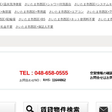
区+温水洗浄便座
さいたま市西区+シャワー付洗面台
さいたま市西区+システム
+角部屋
さいたま市西区+専用庭
さいたま市西区+エアコン
さいたま市西区+T
西区+駐輪場
さいたま市西区+BS
さいたま市西区+ネット使用料不要
さいたま
+礼金不要
さいたま市西区+保証人不要
TEL : 048-658-0555
空室情報の確
お問合せはお
11644862
お問合わせNO：