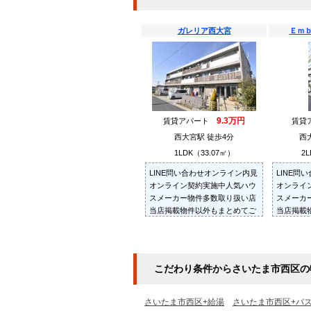
ガレリア西大宮
Ｅｍ
9.3万円
賃貸アパート
賃貸
西大宮駅 徒歩4分
西
1LDK（33.07㎡）
2L
LINE問い合わせオンライン内見
LINE問
オンライン契約実施中人気ハウ
オンライ
スメーカー物件多数取り扱い店
スメーカ
当店掲載物件以外もまとめてご
当店掲載
紹介・ご内見可ご予算にあった
紹介・ご
お部屋を多数ご紹介させていた
お部屋を
だきます
だきます
こだわり条件からさいたま市西区の
さいたま市西区+給湯
さいたま市西区+バ