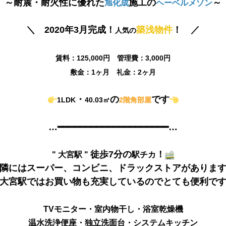
～耐震・耐火性に優れた
施工の
～
旭化成
ヘーベルメゾン
＼
2020年3月完成！
築浅物件
！
／
人気の
賃料：125,000円 管理費：3,000円
敷金：1ヶ月 礼金：2ヶ月
・
の
です
1LDK
40.03㎡
2階角部屋
…━━━━━━━━━━━━━━━━━━━━…
徒歩7分の
！
" 大宮駅 "
駅チカ
隣にはスーパー、コンビニ、ドラックストアがありま
大宮駅ではお買い物も充実しているのでとても便利で
TVモニター・室内物干し・浴室乾燥機
温水洗浄便座・独立洗面台・システムキッチン