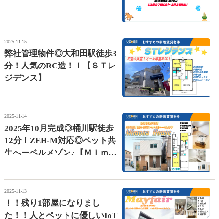
2025-11-15
弊社管理物件◎大和田駅徒歩3
分！人気のRC造！！【ＳＴレ
ジデンス】
2025-11-14
2025年10月完成◎桶川駅徒歩
12分！ZEH-M対応◎ペット共
生へーベルメゾン♪【Ｍｉｍｏ
ｓａ Ｈｏｕｓｅ】
2025-11-13
！！残り1部屋になりまし
た！！人とペットに優しいIoT