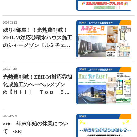
2026-02-12
残り4部屋！！光熱費削減！
ZEH-M対応◎積水ハウス施工
のシャーメゾン【ルミチェー
ロ】
2026-01-18
光熱費削減！ZEH-M対応◎旭
化成施工のへーベルメゾン
◎【Ｈｉｌｌ Ｔｏｐ Ｅａ
ｓｔ １】
2025-12-09
▹▹▹ 年末年始の休業につい
て ◃◃◃