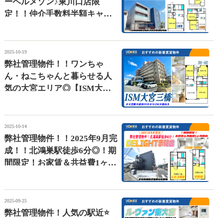
ーベルメゾン♪東川口店限
定！！仲介手数料半額キャン
ペーン中【サンエクレール】
2025-10-19
弊社管理物件！！ワンちゃ
ん・ねこちゃんと暮らせる人
気の大宮エリア◎【ISM大宮
三橋】
2025-10-14
弊社管理物件！！2025年9月完
成！！北鴻巣駅徒歩6分◎！期
間限定！お家賃＆共益費1ヶ月
無料【ＤＥＬＩＧＨＴ赤見
台】
2025-09-25
弊社管理物件！人気の駅近⭐