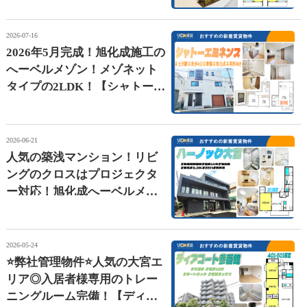
2026-07-16
2026年5月完成！旭化成施工の
へーベルメゾン！メゾネット
タイプの2LDK！【シャトーエ
ミネンス】
2026-06-21
人気の築浅マンション！リビ
ングのクロスはプロジェクタ
ー対応！旭化成へーベルメゾ
ン【ハーノック大宮】
2026-05-24
⭐弊社管理物件⭐人気の大宮エ
リア◎入居者様専用のトレー
ニングルーム完備！【ディア