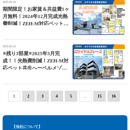
2025-05-24
期間限定！お家賃＆共益費1ヶ
月無料！2024年12月完成光熱
費削減！ZEH-M対応ペット共
生へーベルメゾン【Ｌａｎ
ａ】
2025-05-13
⭐残り3部屋⭐2025年3月完
成！！光熱費削減！ZEH-M対
応ペット共生へーベルメゾン
【ロワイヤルフレーズ】
1
2
3
4
5
...
15
16
【当社について】