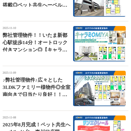
搭載◎ペット共生へーベルメ
ゾン【Ｍａｙｆａｉｒ】
2025-11-10
弊社管理物件！！いたま新都
心駅徒歩14分！オートロック
付きマンション◎【キャラミ
ＯＭＩＹＡ】
2025-11-09
♪弊社管理物件♪広々とした
3LDKファミリー様物件◎全室
南向きで日当たり良好！！
【ヒルズ六本木弐番館】
2025-11-08
2025年8月完成！ペット共生へ