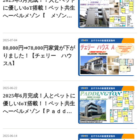
2025年5月完成！！人とペット
に優しいIoT搭載！ペット共生
へーベルメゾン【 メゾン・
ド・ベルヴィル 】
2025-07-04
80,000円⇒78,000円家賃が下が
りました！【チェリー ハウ
スA】
2025-06-22
2025年6月完成！人とペットに
優しいIoT搭載！！ペット共生
へーベルメゾン【Ｐａｄｄｉ
ｎｇｔｏｎ】
2025-06-14