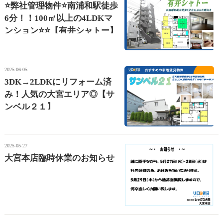
⭐弊社管理物件⭐南浦和駅徒歩
6分！！100㎡以上の4LDKマ
ンション⭐⭐【有井シャトー】
2025-06-05
3DK→2LDKにリフォーム済
み！人気の大宮エリア◎【サ
ンベル２１】
2025-05-27
大宮本店臨時休業のお知らせ