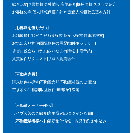
総合TOP
企業情報
会社情報
店舗紹介
採用情報
スタッフ紹介
お客様の声
個人情報保護方針
特定個人情報取扱基本方針
【お部屋を借りたい】
お部屋探しTOP
こだわり検索
駅から検索
駐車場検索
お気に入り物件
閲覧物件の履歴
物件ギャラリー
賃貸お役立ちコラム
さいたま街情報
来店予約
賃貸物件リクエスト
リロの賃貸総合
【不動産売買】
購入物件を探す
不動産売却
不動産相続のご相談
空き家のご相談
収益物件
無料物件査定
【不動産オーナー様へ】
ライブ大興のご紹介
家主様WEBログイン画面
【不動産業者様へ】
最新物件情報・内見予約
お申込み