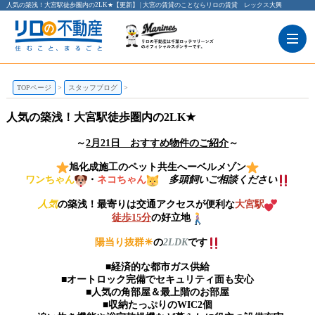
人気の築浅！大宮駅徒歩圏内の2LK★【更新】 | 大宮の賃貸のことならリロの賃貸 レックス大興
TOPページ
スタッフブログ
人気の築浅！大宮駅徒歩圏内の2LK★
～
2月21日 おすすめ物件のご紹介
～
旭化成施工のペット共生へーベルメゾン
ワンちゃん
・
ネコちゃん
多頭飼いご相談ください
人気
の築浅！最寄りは交通アクセスが便利な
大宮駅
徒歩15分
の好立地
陽当り抜群☀
の
2LDK
です
■経済的な都市ガス供給
■オートロック完備でセキュリティ面も安心
■人気の角部屋＆最上階のお部屋
■収納たっぷりのWIC2個