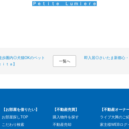
Ｐｅｔｉｔｅ Ｌｕｍｉｅｒｅ
徒歩圏内◎犬猫OKのペット
即入居◎さいたま新都心・
一覧へ
ｃｉｔａ】
【お部屋を借りたい】
【不動産売買】
【不動産オーナ
お部屋探しTOP
購入物件を探す
ライブ大興のご
こだわり検索
不動産売却
家主様WEBログ