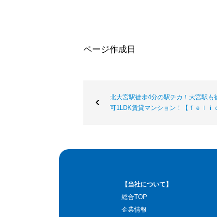
ページ作成日
北大宮駅徒歩4分の駅チカ！大宮駅も
可1LDK賃貸マンション！【ｆｅｌｉ
【当社について】
総合TOP
企業情報