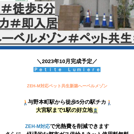
＼2023年10月完成予定／
Ｐｅｔｉｔｅ Ｌｕｍｉｅｒｅ
ZEH-M対応ペット共生新築へーベルメゾン
与野本町駅から徒歩5分の駅チカ
大宮駅まで1駅の好立地
で光熱費を削減できます
ZEH-M対応