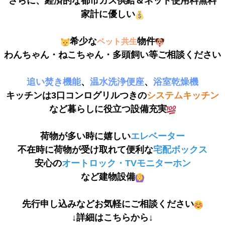
さらに、経済的な都市ガス供給＆ネット使用料無料
家計に優しい
希少な
物件
ペット共生
わんちゃん・ねこちゃん・多頭飼い等ご相談ください
追い焚き機能
、
温水洗浄便座
、
浴室乾燥機
キッチンは3口コンログリルつきの
システムキッチン
など暮らしに役立つ設備充実
荷物が多い時に嬉しい
エレベーター
不在時に荷物が受け取れて便利な
宅配ボックス
安心の
オートロック・TVモニターホン
など建物設備
先行申し込みなどお気軽にご相談ください
↓詳細はこちらから↓