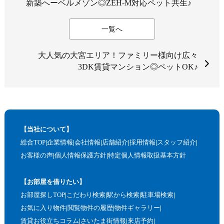
新築へーベルメゾン◎ZEH-M対応ペット共生♪
一覧へ
大人気の大宮エリア！ファミリー様向け広々
3DK賃貸マンション◎ペットOK♪
【当社について】
総合TOP
企業情報
会社情報
店舗紹介
採用情報
スタッフ紹介
お客様の声
個人情報保護方針
特定個人情報取扱基本方針
【お部屋を借りたい】
お部屋探しTOP
こだわり検索
駅から検索
駐車場検索
お気に入り物件
閲覧物件の履歴
物件ギャラリー
賃貸お役立ちコラム
さいたま街情報
来店予約