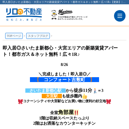
即入居◎さいたま新都心・大宮エリアの新築賃貸アパート！都市ガス＆ネット無料！広々1R♪【更新】 | 大宮の賃貸のことならリロの賃貸 レックス大興
TOPページ
スタッフブログ
即入居◎さいたま新都心・大宮エリアの新築賃貸アパー
ト！都市ガス＆ネット無料！広々1R♪
8/26
＼完成しました！即入居◎／
【
コンフォート吉敷町
】
徒歩11分
さいたま新都心駅
から
＝3
大宮駅
も徒歩圏内
コクーンシティや大宮駅などお買い物に便利の好立地
角部屋
全室
1階は収納スペースたっぷり
2階はお洒落なカウンターキッチン
……………………………………………………