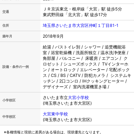
ＪＲ京浜東北・根岸線「大宮」駅 徒歩5分
交通
東武野田線「北大宮」駅 徒歩17分
埼玉県さいたま市大宮区仲町１丁目81-1
住所
2018年9月
築年月
給湯 / バストイレ別 / シャワー / 追焚機能浴
室 / 浴室乾燥機 / 洗面所独立 / 温水洗浄便座 /
角部屋 / バルコニー / 床暖房 / エアコン / ク
ロゼット / シューズボックス / TVインターホ
設備・条件の一例
ン / オートロック / エレベーター / 宅配ボック
ス / CS / BS / CATV / 防犯カメラ / システムキ
ッチン / 2口コンロ / IHクッキングヒーター /
デザイナーズ / 室内洗濯機置き場 /
さいたま市立
大宮小学校
小学校区
(埼玉県さいたま市大宮区)
大宮東中学校
中学校区
(埼玉県さいたま市大宮区)
※各種情報と現状に差異がある場合は、現状優先となります。