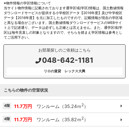
※物件情報の学区情報について
当サイト物件情報に記載されております通学区域(学区)情報は、国土数値情報
ダウンロードサービスが提供する小学校区データ【2016年度】及び中学校区
データ【2016年度】を元に加工したものですので、記載情報が現在の学区域
と異なる場合がございます。国土数値情報ダウンロードサービスのWEBサイ
ト上で記述通り、データは必ずしも正確とは言えません。また、通学区域(学
区)は毎年見直しの対象となりますので、そちらを踏まえ学区情報は参考とし
てご活用下さい。
お部屋探しのご依頼はこちら
048-642-1181
リロの賃貸 レックス大興
こちらの物件の空室状況
2
4階
11.7万円
ワンルーム（35.24ｍ
）
2
4階
11.7万円
ワンルーム（35.82ｍ
）