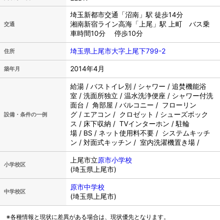
埼玉新都市交通「沼南」駅 徒歩14分
湘南新宿ライン高海「上尾」駅 上町 バス乗
交通
車時間10分 停歩10分
埼玉県上尾市大字上尾下799-2
住所
2014年4月
築年月
給湯 / バストイレ別 / シャワー / 追焚機能浴
室 / 洗面所独立 / 温水洗浄便座 / シャワー付洗
面台 / 角部屋 / バルコニー / フローリン
グ / エアコン / クロゼット / シューズボック
設備・条件の一例
ス / 床下収納 / TVインターホン / 駐輪
場 / BS / ネット使用料不要 / システムキッチ
ン / 対面式キッチン / 室内洗濯機置き場 /
上尾市立
原市小学校
小学校区
(埼玉県上尾市)
原市中学校
中学校区
(埼玉県上尾市)
※各種情報と現状に差異がある場合は、現状優先となります。