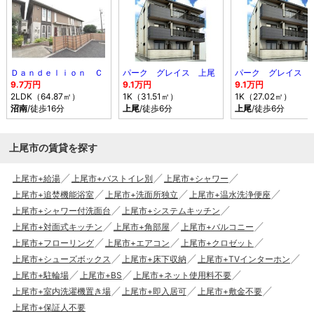
Ｄａｎｄｅｌｉｏｎ Ｃ
パーク グレイス 上尾
パーク グレイス 
9.7万円
9.1万円
9.1万円
2LDK（64.87㎡）
1K（31.51㎡）
1K（27.02㎡）
沼南
/徒歩16分
上尾
/徒歩6分
上尾
/徒歩6分
上尾市の賃貸を探す
上尾市+給湯
上尾市+バストイレ別
上尾市+シャワー
上尾市+追焚機能浴室
上尾市+洗面所独立
上尾市+温水洗浄便座
上尾市+シャワー付洗面台
上尾市+システムキッチン
上尾市+対面式キッチン
上尾市+角部屋
上尾市+バルコニー
上尾市+フローリング
上尾市+エアコン
上尾市+クロゼット
上尾市+シューズボックス
上尾市+床下収納
上尾市+TVインターホン
上尾市+駐輪場
上尾市+BS
上尾市+ネット使用料不要
上尾市+室内洗濯機置き場
上尾市+即入居可
上尾市+敷金不要
上尾市+保証人不要