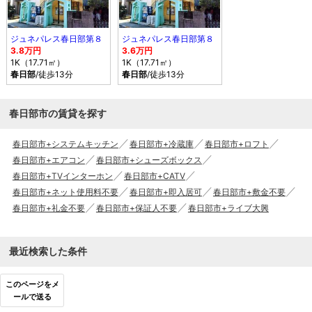
ジュネパレス春日部第８
ジュネパレス春日部第８
3.8万円
3.6万円
1K（17.71㎡）
1K（17.71㎡）
春日部
/徒歩13分
春日部
/徒歩13分
春日部市の賃貸を探す
春日部市+システムキッチン
春日部市+冷蔵庫
春日部市+ロフト
春日部市+エアコン
春日部市+シューズボックス
春日部市+TVインターホン
春日部市+CATV
春日部市+ネット使用料不要
春日部市+即入居可
春日部市+敷金不要
春日部市+礼金不要
春日部市+保証人不要
春日部市+ライブ大興
最近検索した条件
このページをメ
ールで送る