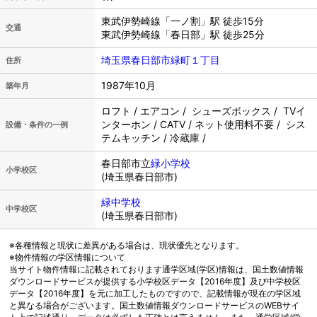
東武伊勢崎線「一ノ割」駅 徒歩15分
交通
東武伊勢崎線「春日部」駅 徒歩25分
埼玉県春日部市緑町１丁目
住所
1987年10月
築年月
ロフト / エアコン / シューズボックス / TVイ
ンターホン / CATV / ネット使用料不要 / シス
設備・条件の一例
テムキッチン / 冷蔵庫 /
春日部市立
緑小学校
小学校区
(埼玉県春日部市)
緑中学校
中学校区
(埼玉県春日部市)
※各種情報と現状に差異がある場合は、現状優先となります。
※物件情報の学区情報について
当サイト物件情報に記載されております通学区域(学区)情報は、国土数値情報
ダウンロードサービスが提供する小学校区データ【2016年度】及び中学校区
データ【2016年度】を元に加工したものですので、記載情報が現在の学区域
と異なる場合がございます。国土数値情報ダウンロードサービスのWEBサイ