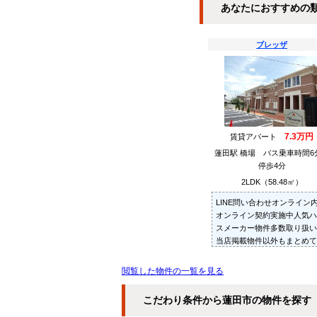
あなたにおすすめの
ブレッザ
7.3万円
賃貸アパート
蓮田駅 橋場 バス乗車時間
停歩4分
2LDK（58.48㎡）
LINE問い合わせオンライン
オンライン契約実施中人気ハ
スメーカー物件多数取り扱い
当店掲載物件以外もまとめて
紹介・ご内見可ご予算にあっ
お部屋を多数ご紹介させてい
閲覧した物件の一覧を見る
だきます
こだわり条件から蓮田市の物件を探す