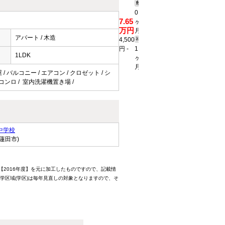
敷
0
詳
7.65
ヶ
1LDK
細
万円
月
32.02
を
アパート / 木造
4,500
礼
2
見
ｍ
円
-
1
る
1LDK
ヶ
月
/ バルコニー / エアコン / クロゼット / シ
口コンロ / 室内洗濯機置き場 /
中学校
蓮田市)
【2016年度】を元に加工したものですので、記載情
学区域(学区)は毎年見直しの対象となりますので、そ