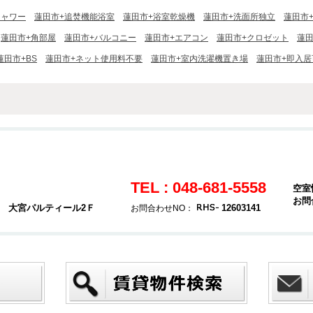
シャワー
蓮田市+追焚機能浴室
蓮田市+浴室乾燥機
蓮田市+洗面所独立
蓮田市
蓮田市+角部屋
蓮田市+バルコニー
蓮田市+エアコン
蓮田市+クロゼット
蓮
蓮田市+BS
蓮田市+ネット使用料不要
蓮田市+室内洗濯機置き場
蓮田市+即入居
TEL : 048-681-5558
空室
お問
4 大宮パルティール2Ｆ
12603141
お問合わせNO：