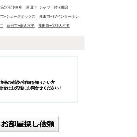
+温水洗浄便座
蓮田市+シャワー付洗面台
田市+シューズボックス
蓮田市+TVインターホン
可
蓮田市+敷金不要
蓮田市+保証人不要
情報の確認や詳細を知りたい方
合せはお気軽にお問合せください！