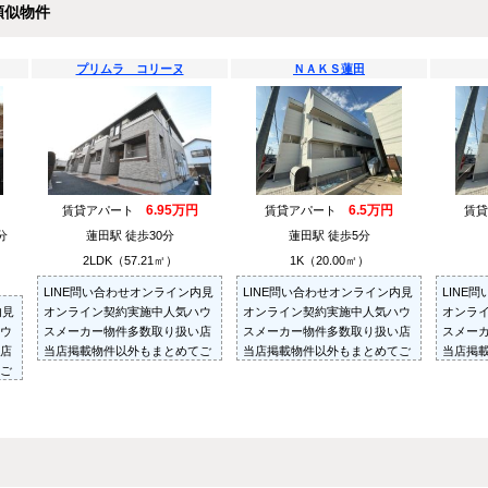
類似物件
プリムラ コリーヌ
ＮＡＫＳ蓮田
6.95万円
6.5万円
賃貸アパート
賃貸アパート
賃
6分
蓮田駅 徒歩30分
蓮田駅 徒歩5分
2LDK（57.21㎡）
1K（20.00㎡）
LINE問い合わせオンライン内見
LINE問い合わせオンライン内見
LINE
内見
オンライン契約実施中人気ハウ
オンライン契約実施中人気ハウ
オンラ
ウ
スメーカー物件多数取り扱い店
スメーカー物件多数取り扱い店
スメー
店
当店掲載物件以外もまとめてご
当店掲載物件以外もまとめてご
当店掲
ご
紹介・ご内見可ご予算にあった
紹介・ご内見可ご予算にあった
紹介・
た
お部屋を多数ご紹介させていた
お部屋を多数ご紹介させていた
お部屋
た
だきます
だきます
だきま