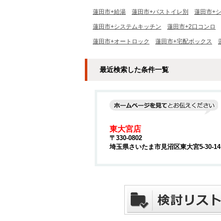
蓮田市+給湯
蓮田市+バストイレ別
蓮田市+
蓮田市+システムキッチン
蓮田市+2口コンロ
蓮田市+オートロック
蓮田市+宅配ボックス
最近検索した条件一覧
東大宮店
〒330-0802
埼玉県さいたま市見沼区東大宮5-30-1