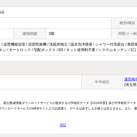
5分
種別/構造
建物階建
3階
間取り一例
 / 追焚機能浴室 / 浴室乾燥機 / 洗面所独立 / 温水洗浄便座 / シャワー付洗面台 / 角部屋 
ン / オートロック / 宅配ボックス / BS / ネット使用料不要 / システムキッチン / 2
蓮田南
中学校区
(埼玉県
は、国土数値情報ダウンロードサービスが提供する小学校区データ【2016年度】及び中学校区データ
ウンロードサービスのWEBサイト上で記述通り、データは必ずしも正確とは言えません。また、通
302