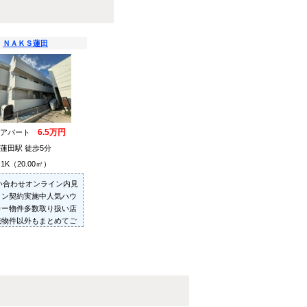
ＮＡＫＳ蓮田
6.5万円
貸アパート
蓮田駅 徒歩5分
1K（20.00㎡）
問い合わせオンライン内見
イン契約実施中人気ハウ
カー物件多数取り扱い店
載物件以外もまとめてご
ご内見可ご予算にあった
を多数ご紹介させていた
す