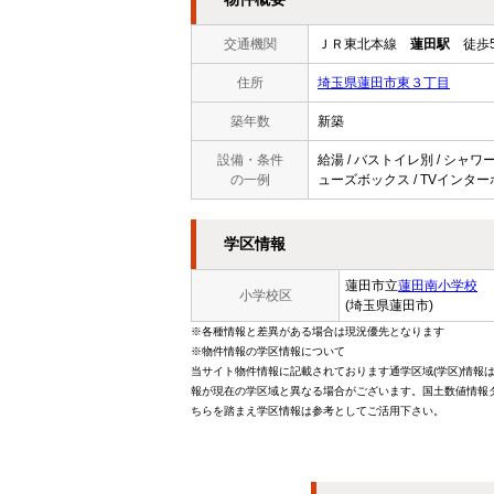
交通機関
ＪＲ東北本線
蓮田駅
徒歩
住所
埼玉県蓮田市東３丁目
築年数
新築
設備・条件
給湯 / バストイレ別 / シャワー
の一例
ューズボックス / TVインターホ
学区情報
蓮田市立
蓮田南小学校
小学校区
(埼玉県蓮田市)
※各種情報と差異がある場合は現況優先となります
※物件情報の学区情報について
当サイト物件情報に記載されております通学区域(学区)情報
報が現在の学区域と異なる場合がございます。国土数値情報ダ
ちらを踏まえ学区情報は参考としてご活用下さい。