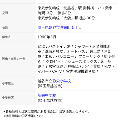
東武伊勢崎線「北越谷」駅 御料橋 バス乗車
時間13分 停歩3分
交通
東武伊勢崎線「大袋」駅 徒歩30分
埼玉県越谷市弥栄町１丁目
住所
1990年3月
築年月
給湯 / バストイレ別 / シャワー / 追焚機能浴
室 / 洗面所独立 / オートバス / 最上階 / 角部
屋 / 出窓 / バルコニー / フローリング / 照明付
設備・条件の一例
き / クロゼット / シューズボックス / 床下収
納 / 全居室収納 / 駐輪場 / バイク置場 / 光ファ
イバー / CATV / 室内洗濯機置き場 /
越谷市立
弥栄小学校
小学校区
(埼玉県越谷市)
新栄中学校
中学校区
(埼玉県越谷市)
※各種情報と現状に差異がある場合は、現状優先となります。
※物件情報の学区情報について