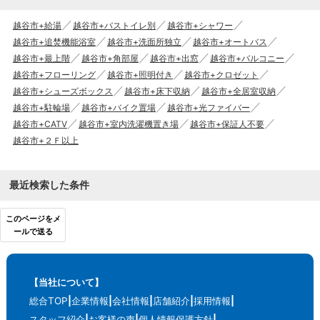
越谷市+給湯
越谷市+バストイレ別
越谷市+シャワー
越谷市+追焚機能浴室
越谷市+洗面所独立
越谷市+オートバス
越谷市+最上階
越谷市+角部屋
越谷市+出窓
越谷市+バルコニー
越谷市+フローリング
越谷市+照明付き
越谷市+クロゼット
越谷市+シューズボックス
越谷市+床下収納
越谷市+全居室収納
越谷市+駐輪場
越谷市+バイク置場
越谷市+光ファイバー
越谷市+CATV
越谷市+室内洗濯機置き場
越谷市+保証人不要
越谷市+２Ｆ以上
最近検索した条件
このページをメ
ールで送る
【当社について】
総合TOP
企業情報
会社情報
店舗紹介
採用情報
スタッフ紹介
お客様の声
個人情報保護方針