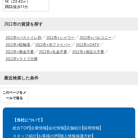
1K（23.42㎡）
川口
/徒歩11分
川口市の賃貸を探す
川口市+バストイレ別
川口市+シャワー
川口市+バルコニー
川口市+駐輪場
川口市+光ファイバー
川口市+CATV
川口市+敷金不要
川口市+礼金不要
川口市+保証人不要
川口市+ライブ大興
最近検索した条件
このページをメ
ールで送る
【当社について】
総合TOP
企業情報
会社情報
店舗紹介
採用情報
スタッフ紹介
お客様の声
個人情報保護方針