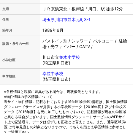
ＪＲ京浜東北・根岸線「川口」駅 徒歩12分
交通
埼玉県川口市並木元町3-1
住所
1989年6月
築年月
バストイレ別 / シャワー / バルコニー / 駐輪
設備・条件の一例
場 / 光ファイバー / CATV /
川口市立
並木小学校
小学校区
(埼玉県川口市)
幸並中学校
中学校区
(埼玉県川口市)
※各種情報と現状に差異がある場合は、現状優先となります。
※物件情報の学区情報について
当サイト物件情報に記載されております通学区域(学区)情報は、国土数値情報
ダウンロードサービスが提供する小学校区データ【2016年度】及び中学校区
データ【2016年度】を元に加工したものですので、記載情報が現在の学区域
と異なる場合がございます。国土数値情報ダウンロードサービスのWEBサイ
ト上で記述通り、データは必ずしも正確とは言えません。また、通学区域(学
区)は毎年見直しの対象となりますので、そちらを踏まえ学区情報は参考とし
てご活用下さい。