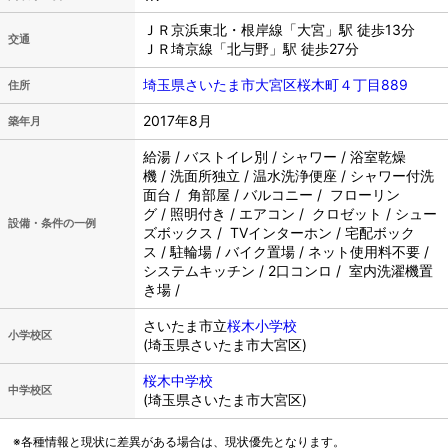
ＪＲ京浜東北・根岸線「大宮」駅 徒歩13分
交通
ＪＲ埼京線「北与野」駅 徒歩27分
埼玉県さいたま市大宮区桜木町４丁目889
住所
2017年8月
築年月
給湯 / バストイレ別 / シャワー / 浴室乾燥
機 / 洗面所独立 / 温水洗浄便座 / シャワー付洗
面台 / 角部屋 / バルコニー / フローリン
グ / 照明付き / エアコン / クロゼット / シュー
設備・条件の一例
ズボックス / TVインターホン / 宅配ボック
ス / 駐輪場 / バイク置場 / ネット使用料不要 /
システムキッチン / 2口コンロ / 室内洗濯機置
き場 /
さいたま市立
桜木小学校
小学校区
(埼玉県さいたま市大宮区)
桜木中学校
中学校区
(埼玉県さいたま市大宮区)
※各種情報と現状に差異がある場合は、現状優先となります。