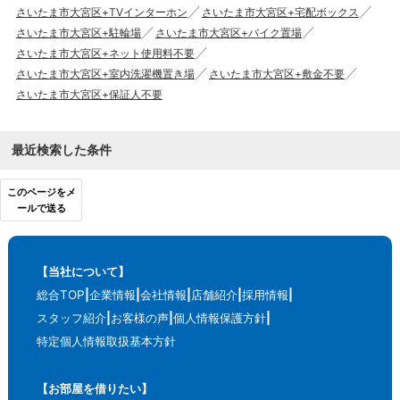
さいたま市大宮区+TVインターホン
さいたま市大宮区+宅配ボックス
さいたま市大宮区+駐輪場
さいたま市大宮区+バイク置場
さいたま市大宮区+ネット使用料不要
さいたま市大宮区+室内洗濯機置き場
さいたま市大宮区+敷金不要
さいたま市大宮区+保証人不要
最近検索した条件
このページをメ
ールで送る
【当社について】
総合TOP
企業情報
会社情報
店舗紹介
採用情報
スタッフ紹介
お客様の声
個人情報保護方針
特定個人情報取扱基本方針
【お部屋を借りたい】