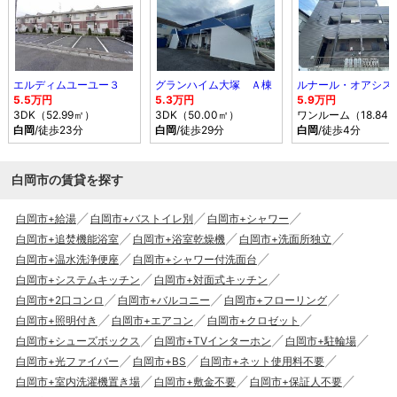
エルディムユーユー３
グランハイム大塚 Ａ棟
ルナール・オアシス
5.5万円
5.3万円
5.9万円
3DK（52.99㎡）
3DK（50.00㎡）
ワンルーム（18.84
白岡
/徒歩23分
白岡
/徒歩29分
白岡
/徒歩4分
白岡市の賃貸を探す
白岡市+給湯
白岡市+バストイレ別
白岡市+シャワー
白岡市+追焚機能浴室
白岡市+浴室乾燥機
白岡市+洗面所独立
白岡市+温水洗浄便座
白岡市+シャワー付洗面台
白岡市+システムキッチン
白岡市+対面式キッチン
白岡市+2口コンロ
白岡市+バルコニー
白岡市+フローリング
白岡市+照明付き
白岡市+エアコン
白岡市+クロゼット
白岡市+シューズボックス
白岡市+TVインターホン
白岡市+駐輪場
白岡市+光ファイバー
白岡市+BS
白岡市+ネット使用料不要
白岡市+室内洗濯機置き場
白岡市+敷金不要
白岡市+保証人不要