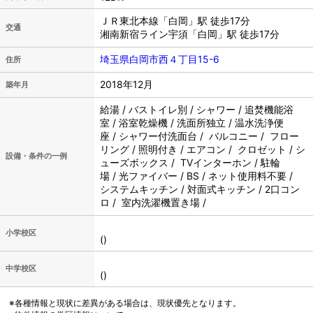
ＪＲ東北本線「白岡」駅 徒歩17分
交通
湘南新宿ライン宇須「白岡」駅 徒歩17分
埼玉県白岡市西４丁目15-6
住所
2018年12月
築年月
給湯 / バストイレ別 / シャワー / 追焚機能浴
室 / 浴室乾燥機 / 洗面所独立 / 温水洗浄便
座 / シャワー付洗面台 / バルコニー / フロー
リング / 照明付き / エアコン / クロゼット / シ
設備・条件の一例
ューズボックス / TVインターホン / 駐輪
場 / 光ファイバー / BS / ネット使用料不要 /
システムキッチン / 対面式キッチン / 2口コン
ロ / 室内洗濯機置き場 /
小学校区
()
中学校区
()
※各種情報と現状に差異がある場合は、現状優先となります。