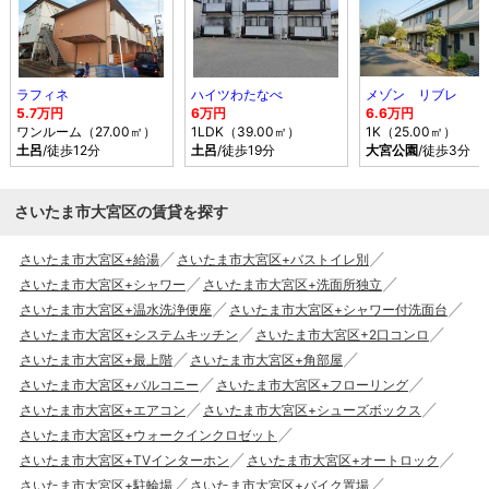
ラフィネ
ハイツわたなべ
メゾン リブレ
5.7万円
6万円
6.6万円
ワンルーム（27.00㎡）
1LDK（39.00㎡）
1K（25.00㎡）
土呂
/徒歩12分
土呂
/徒歩19分
大宮公園
/徒歩3分
さいたま市大宮区の賃貸を探す
さいたま市大宮区+給湯
さいたま市大宮区+バストイレ別
さいたま市大宮区+シャワー
さいたま市大宮区+洗面所独立
さいたま市大宮区+温水洗浄便座
さいたま市大宮区+シャワー付洗面台
さいたま市大宮区+システムキッチン
さいたま市大宮区+2口コンロ
さいたま市大宮区+最上階
さいたま市大宮区+角部屋
さいたま市大宮区+バルコニー
さいたま市大宮区+フローリング
さいたま市大宮区+エアコン
さいたま市大宮区+シューズボックス
さいたま市大宮区+ウォークインクロゼット
さいたま市大宮区+TVインターホン
さいたま市大宮区+オートロック
さいたま市大宮区+駐輪場
さいたま市大宮区+バイク置場