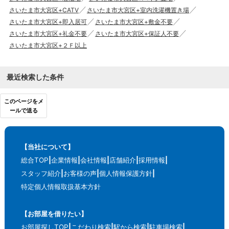
さいたま市大宮区+CATV
さいたま市大宮区+室内洗濯機置き場
さいたま市大宮区+即入居可
さいたま市大宮区+敷金不要
さいたま市大宮区+礼金不要
さいたま市大宮区+保証人不要
さいたま市大宮区+２Ｆ以上
最近検索した条件
このページをメ
ールで送る
【当社について】
総合TOP
企業情報
会社情報
店舗紹介
採用情報
スタッフ紹介
お客様の声
個人情報保護方針
特定個人情報取扱基本方針
【お部屋を借りたい】
お部屋探しTOP
こだわり検索
駅から検索
駐車場検索