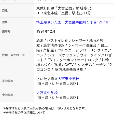
東武野田線「大宮公園」駅 徒歩3分
交通
ＪＲ東北本線「土呂」駅 徒歩11分
埼玉県さいたま市大宮区寿能町１丁目121-16
住所
1991年12月
築年月
給湯 / バストイレ別 / シャワー / 洗面所独
立 / 温水洗浄便座 / シャワー付洗面台 / 最上
階 / 角部屋 / バルコニー / フローリング / エア
コン / シューズボックス / ウォークインクロゼ
設備・条件の一例
ット / TVインターホン / オートロック / 駐輪
場 / バイク置場 / CATV / システムキッチン / 2
口コンロ / 室内洗濯機置き場 /
さいたま市立
大宮東小学校
小学校区
(埼玉県さいたま市大宮区)
大宮北中学校
中学校区
(埼玉県さいたま市大宮区)
※各種情報と現状に差異がある場合は、現状優先となります。
※物件情報の学区情報について