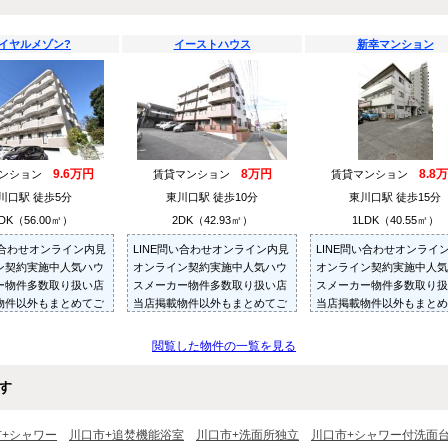
イヤルメゾン?
イーストハウス
新幸マンション
9.6万円
8万円
8.8
マンション
賃貸マンション
賃貸マンション
川口駅 徒歩5分
東川口駅 徒歩10分
東川口駅 徒歩15分
DK（56.00㎡）
2DK（42.93㎡）
1LDK（40.55㎡）
い合わせオンライン内見
LINE問い合わせオンライン内見
LINE問い合わせオンライ
ン契約実施中人気ハウ
オンライン契約実施中人気ハウ
オンライン契約実施中人気
ー物件多数取り扱い店
スメーカー物件多数取り扱い店
スメーカー物件多数取り扱
物件以外もまとめてご
当店掲載物件以外もまとめてご
当店掲載物件以外もまとめ
内見可ご予算にあった
紹介・ご内見可ご予算にあった
紹介・ご内見可ご予算にあ
多数ご紹介させていた
お部屋を多数ご紹介させていた
お部屋を多数ご紹介させて
閲覧した物件の一覧を見る
だきます
だきます
す
市+シャワー
川口市+追焚機能浴室
川口市+洗面所独立
川口市+シャワー付洗面