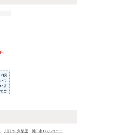
万円
ン内見
ハウ
い店
てご
った
いた
台
川口市+角部屋
川口市+バルコニー