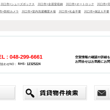
川口市+シューズボックス
川口市+全居室収納
川口市+オートロック
川口市+
市+防犯カメラ
川口市+室内洗濯機置き場
川口市+礼金不要
川口市+保証人不要
EL : 048-299-6661
空室情報の確認や詳細
お問合せはお気軽にお
12325224
問合わせNO：