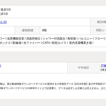
徒歩1分
歩1分
-33
種別/
建物階建
8階
間取り
ャワー / 追焚機能浴室 / 洗面所独立 / シャワー付洗面台 / 角部屋 / バルコニー / フロー
ボックス / 駐輪場 / 光ファイバー / CATV / 防犯カメラ / 室内洗濯機置き場 /
校
戸
中学校区
(埼
情報は、国土数値情報ダウンロードサービスが提供する小学校区データ【2016年度】及び中学校区デ
報ダウンロードサービスのWEBサイト上で記述通り、データは必ずしも正確とは言えません。また