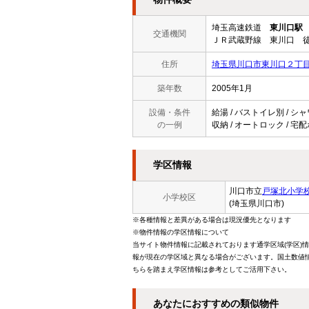
埼玉高速鉄道
東川口駅
交通機関
ＪＲ武蔵野線 東川口 徒
住所
埼玉県川口市東川口２丁目1
築年数
2005年1月
設備・条件
給湯 / バストイレ別 / シ
の一例
収納 / オートロック / 宅配
学区情報
川口市立
戸塚北小学
小学校区
(埼玉県川口市)
※各種情報と差異がある場合は現況優先となります
※物件情報の学区情報について
当サイト物件情報に記載されております通学区域(学区)
報が現在の学区域と異なる場合がございます。国土数値情
ちらを踏まえ学区情報は参考としてご活用下さい。
あなたにおすすめの類似物件