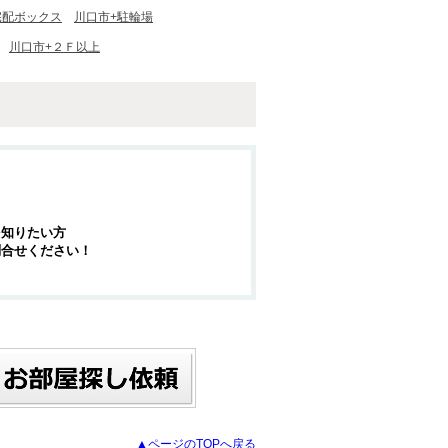
宅配ボックス
川口市+駐輪場
川口市+２Ｆ以上
を知りたい方
問合せください！
▲ページのTOPへ戻る