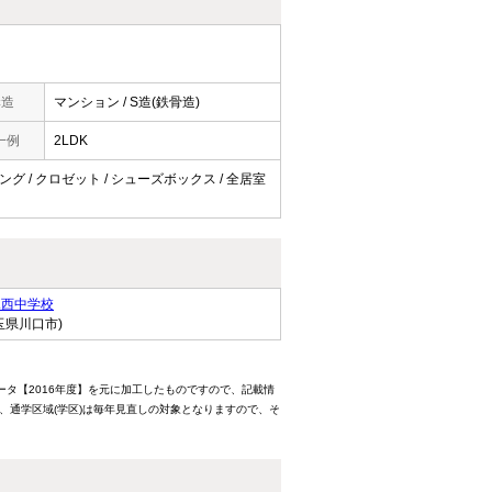
構造
マンション / S造(鉄骨造)
一例
2LDK
リング / クロゼット / シューズボックス / 全居室
塚西中学校
玉県川口市)
ータ【2016年度】を元に加工したものですので、記載情
、通学区域(学区)は毎年見直しの対象となりますので、そ