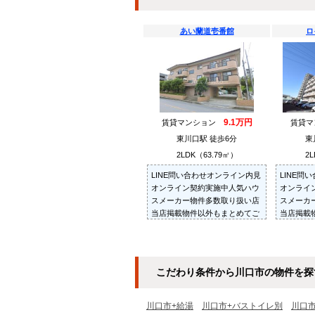
あい蘭道壱番館
ロ
9.1万円
賃貸マンション
賃貸
東川口駅 徒歩6分
東
2LDK（63.79㎡）
2L
LINE問い合わせオンライン内見
LINE問
オンライン契約実施中人気ハウ
オンライ
スメーカー物件多数取り扱い店
スメーカ
当店掲載物件以外もまとめてご
当店掲載
紹介・ご内見可ご予算にあった
紹介・ご
お部屋を多数ご紹介させていた
お部屋を
だきます
だきます
こだわり条件から川口市の物件を探
川口市+給湯
川口市+バストイレ別
川口