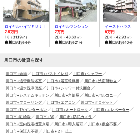
ロイヤルハイツＦＵＪＩ
ロイヤルマンション
イーストハウス
7.5万円
7万円
8万円
1K（31.19㎡）
2DK（48.60㎡）
2DK（42.93㎡）
東川口
/徒歩4分
東川口
/徒歩21分
東川口
/徒歩10分
川口市の賃貸を探す
川口市+給湯
川口市+バストイレ別
川口市+シャワー
川口市+追焚機能浴室
川口市+浴室乾燥機
川口市+洗面所独立
川口市+温水洗浄便座
川口市+シャワー付洗面台
川口市+システムキッチン
川口市+角部屋
川口市+バルコニー
川口市+フローリング
川口市+エアコン
川口市+クロゼット
川口市+TVインターホン
川口市+オートロック
川口市+エレベーター
川口市+駐輪場
川口市+BS
川口市+防犯カメラ
川口市+室内洗濯機置き場
川口市+即入居可
川口市+敷金不要
川口市+保証人不要
川口市+２Ｆ以上