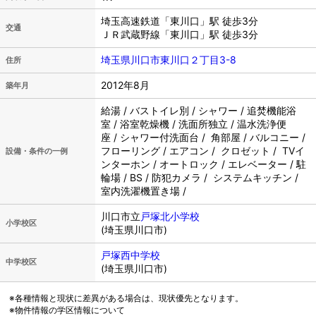
埼玉高速鉄道「東川口」駅 徒歩3分
交通
ＪＲ武蔵野線「東川口」駅 徒歩3分
埼玉県川口市東川口２丁目3-8
住所
2012年8月
築年月
給湯 / バストイレ別 / シャワー / 追焚機能浴
室 / 浴室乾燥機 / 洗面所独立 / 温水洗浄便
座 / シャワー付洗面台 / 角部屋 / バルコニー /
フローリング / エアコン / クロゼット / TVイ
設備・条件の一例
ンターホン / オートロック / エレベーター / 駐
輪場 / BS / 防犯カメラ / システムキッチン /
室内洗濯機置き場 /
川口市立
戸塚北小学校
小学校区
(埼玉県川口市)
戸塚西中学校
中学校区
(埼玉県川口市)
※各種情報と現状に差異がある場合は、現状優先となります。
※物件情報の学区情報について